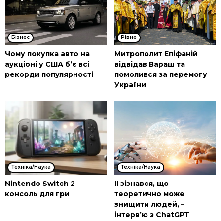
Бізнес
Рівне
Чому покупка авто на
Митрополит Епіфаній
аукціоні у США б’є всі
відвідав Вараш та
рекорди популярності
помолився за перемогу
України
Техніка/Наука
Техніка/Наука
Nintendo Switch 2
ІІ зізнався, що
консоль для гри
теоретично може
знищити людей, –
інтерв’ю з ChatGPT