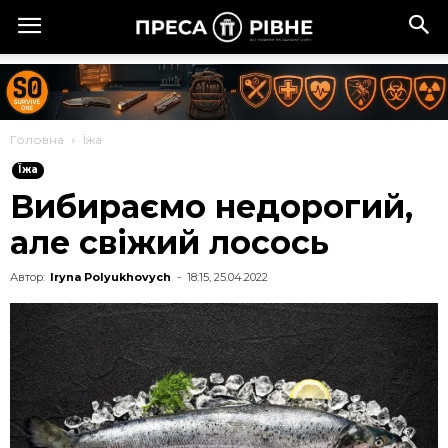
Головна
Їжа
Їжа
Вибираємо недорогий,
але свіжий лосось
Автор:
Iryna Polyukhovych
-
18:15, 25.04.2022