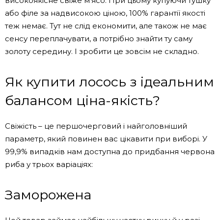
високоякісне свіже м’ясо. При цьому купуючи тушку
або філе за надвисокою ціною, 100% гарантії якості
теж немає. Тут не слід економити, але також не має
сенсу переплачувати, а потрібно знайти ту саму
золоту середину. І зробити це зовсім не складно.
Як купити лосось з ідеальним
балансом ціна-якість?
Свіжість – це першочерговий і найголовніший
параметр, який повинен вас цікавити при виборі. У
99,9% випадків нам доступна до придбання червона
риба у трьох варіаціях:
Заморожена