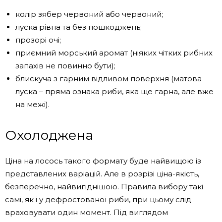
колір зябер червоний або червоний;
луска рівна та без пошкоджень;
прозорі очі;
приємний морський аромат (ніяких чітких рибних
запахів не повинно бути);
блискуча з гарним відливом поверхня (матова
луска – пряма ознака риби, яка ще гарна, але вже
на межі).
Охолоджена
Ціна на лосось такого формату буде найвищою із
представлених варіацій. Але в розрізі ціна-якість,
безперечно, найвигіднішою. Правила вибору такі
самі, як і у дефростованої риби, при цьому слід
враховувати один момент. Під виглядом