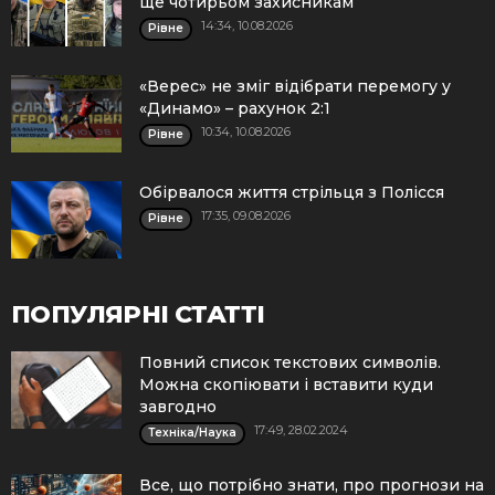
ще чотирьом захисникам
14:34, 10.08.2026
Рівне
«Верес» не зміг відібрати перемогу у
«Динамо» – рахунок 2:1
10:34, 10.08.2026
Рівне
Обірвалося життя стрільця з Полісся
17:35, 09.08.2026
Рівне
ПОПУЛЯРНІ СТАТТІ
Повний список текстових символів.
Можна скопіювати і вставити куди
завгодно
17:49, 28.02.2024
Техніка/Наука
Все, що потрібно знати, про прогнози на