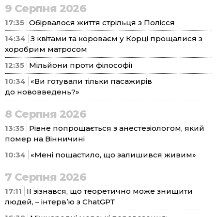
9 Серпня 2026
17:35
Обірвалося життя стрільця з Полісся
14:34
З квітами та короваєм у Корці прощалися з
хоробрим матросом
12:35
Мільйони проти філософії
10:34
«Ви готували тільки пасажирів
до нововведень?»
8 Серпня 2026
13:35
Рівне попрощається з анестезіологом, який
помер на Вінничині
10:34
«Мені пощастило, що залишився живим»
7 Серпня 2026
17:11
ІІ зізнався, що теоретично може знищити
людей, – інтерв’ю з ChatGPT