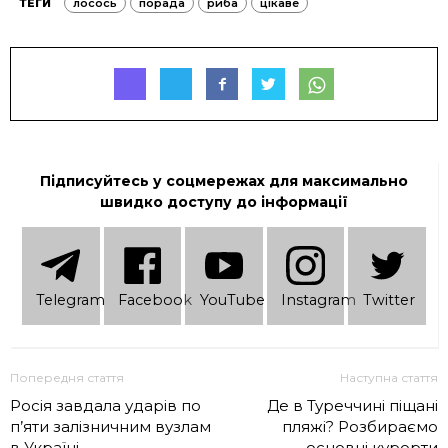
ТЕГИ
лосось
порада
риба
цікаве
Підписуйтесь у соцмережах для максимально
швидко доступу до інформації
Telеgram
Facebook
YouTube
Instagram
Twitter
Попередня стаття
Наступна стаття
Росія завдала ударів по
Де в Туреччині піщані
п’яти залізничним вузлам
пляжі? Розбираємо
в Україні
основні курорти