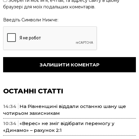
Зберегти моє ім'я, e-mail, та адресу сайту в цьому
браузері для моїх подальших коментарів.
Введіть Символи Нижче:
ОСТАННІ СТАТТІ
14:34
На Рівненщині віддали останню шану ще
чотирьом захисникам
10:34
«Верес» не зміг відібрати перемогу у
«Динамо» – рахунок 2:1