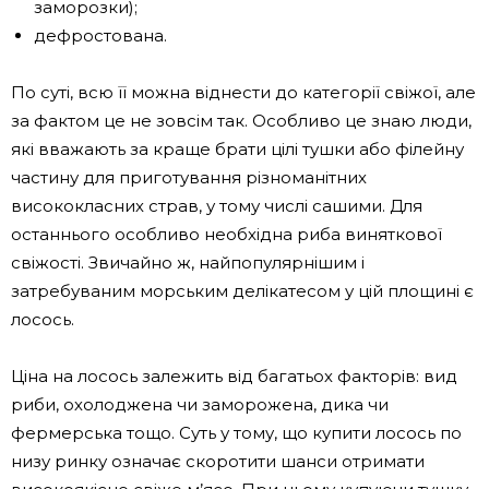
заморозки);
дефростована.
По суті, всю її можна віднести до категорії свіжої, але
за фактом це не зовсім так. Особливо це знаю люди,
які вважають за краще брати цілі тушки або філейну
частину для приготування різноманітних
висококласних страв, у тому числі сашими. Для
останнього особливо необхідна риба виняткової
свіжості. Звичайно ж, найпопулярнішим і
затребуваним морським делікатесом у цій площині є
лосось.
Ціна на лосось залежить від багатьох факторів: вид
риби, охолоджена чи заморожена, дика чи
фермерська тощо. Суть у тому, що купити лосось по
низу ринку означає скоротити шанси отримати