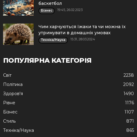
баскетбол
19:45, 26.02.2023
Бізнес
Чим харчуються їжаки та чи можна їх
утримувати в домашніх умовах
15:31, 28.03.2024
Техніка/Наука
ПОПУЛЯРНА КАТЕГОРІЯ
Cвіт
2238
Політика
2092
Здоров'я
1490
Рівне
1176
Бізнес
1107
Стиль
871
Техніка/Наука
865