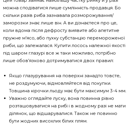
Цей товар займає найбільшу частку ринку й у разі
можна сподіватися лише сумлінність продавця. Бо
скільки разів риба зазнавала розморожування/
заморозки знає лише він. А ви дізнаєтеся про це,
коли вдома після дефросту виявите або апетитне
пружне м’ясо, або пухку субстанцію перемороженої
риби, що залежалася. Купити лосось належної якості
під шаром глазурі все ж таки можливо, потрібно
лише обов’язково дотримуватися двох правил:
Якщо глазурування на поверхні занадто товсте,
не роздумуючи, відмовляйтеся від покупки.
Товщина кірочки льоду має бути максимум 3-4 мм.
Уважно оглядайте луску, вона повинна рівно
розташовуватися на рибі і в жодному разі не мати
ділянок, що відшарувалися. Також не повинно
бути жодних висохлих білих плям.