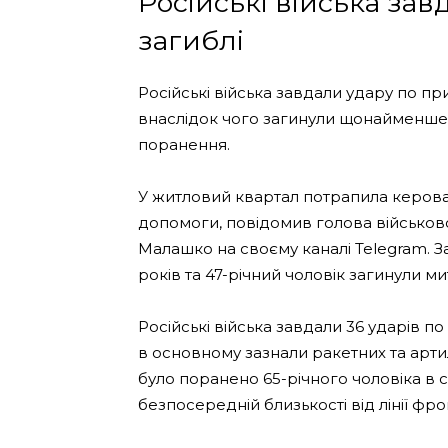
Російські війська зав
загиблі
Російські війська завдали удару по пр
внаслідок чого загинули щонайменше 
поранення.
У житловий квартал потрапила керован
допомоги, повідомив голова військової
Малашко на своєму каналі Telegram. За
років та 47-річний чоловік загинули ми
Російські війська завдали 36 ударів п
в основному зазнали ракетних та артил
було поранено 65-річного чоловіка в 
безпосередній близькості від лінії фро