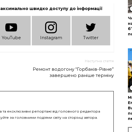
максимально швидко доступу до інформації
Ч
н
б
п
YouTube
Instagram
Twitter
Наступна стаття
Ремонт водогону “Горбаків-Рівне”
завершено раніше терміну
М
Е
В
ка та ексклюзивні репортажі від головного редактора
п
уйте за головними подіями світу на сторінці автора.
п