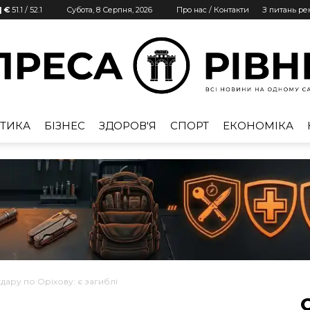
| €
51.1
/
52.1
Субота, 8 Серпня, 2026
Про нас / Контакти
З питань р
ТИКА
БІЗНЕС
ЗДОРОВ'Я
СПОРТ
ЕКОНОМІКА
Преса
Рівне
удару по Оріхову: є загиблі