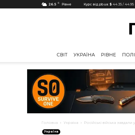
C
26.5
Рівне
Курс від pb.ua:
$
44.35
/
44.95
CВІТ
УКРАЇНА
РІВНЕ
ПОЛІ
Головна
Україна
Російські війська завдали 
Україна