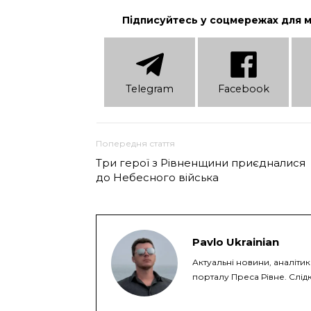
Підписуйтесь у соцмережах для 
Telеgram
Facebook
Попередня стаття
Три герої з Рівненщини приєдналися
до Небесного війська
Pavlo Ukrainian
Актуальні новини, аналіти
порталу Преса Рівне. Слідк