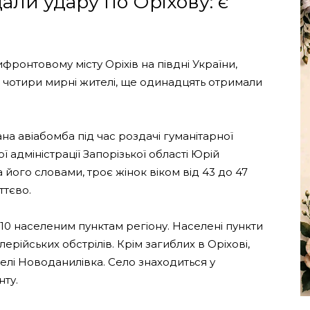
дали удару по Оріхову: є
ифронтовому місту Оріхів на півдні України,
чотири мирні жителі, ще одинадцять отримали
а авіабомба під час роздачі гуманітарної
 адміністрації Запорізької області Юрій
 його словами, троє жінок віком від 43 до 47
ттєво.
о 10 населеним пунктам регіону. Населені пункти
ерійських обстрілів. Крім загиблих в Оріхові,
селі Новоданилівка. Село знаходиться у
нту.