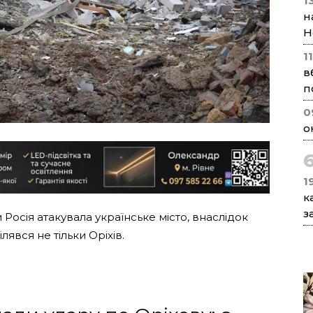
1
н
Н
1
в
п
0
о
1
к
з
 Росія атакувала українське місто, внаслідок
лявся не тільки Оріхів.