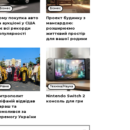
Бізнес
Бізнес
ому покупка авто
Проект будинку з
а аукціоні у США
мансардою:
’є всі рекорди
розширюємо
опулярності
життєвий простір
для вашої родини
Рівне
Техніка/Наука
итрополит
Nintendo Switch 2
піфаній відвідав
консоль для гри
араш та
омолився за
еремогу України