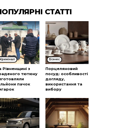
ПОПУЛЯРНІ СТАТТІ
Кримінал
Бізнес
а Рівненщині з
Порцеляновий
раденого тютюну
посуд: особливості
иготовляли
догляду,
ільйони пачок
використання та
игарок
вибору