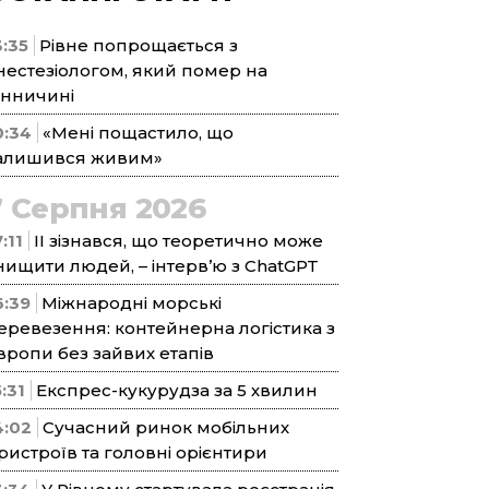
3:35
Рівне попрощається з
нестезіологом, який помер на
інничині
0:34
«Мені пощастило, що
алишився живим»
7 Серпня 2026
:11
ІІ зізнався, що теоретично може
нищити людей, – інтерв’ю з ChatGPT
6:39
Міжнародні морські
еревезення: контейнерна логістика з
вропи без зайвих етапів
5:31
Експрес-кукурудза за 5 хвилин
4:02
Сучасний ринок мобільних
ристроїв та головні орієнтири