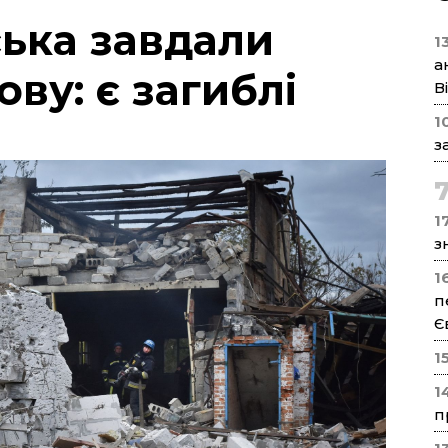
ська завдали
1
а
ову: є загиблі
В
1
з
17
з
1
п
Є
1
1
п