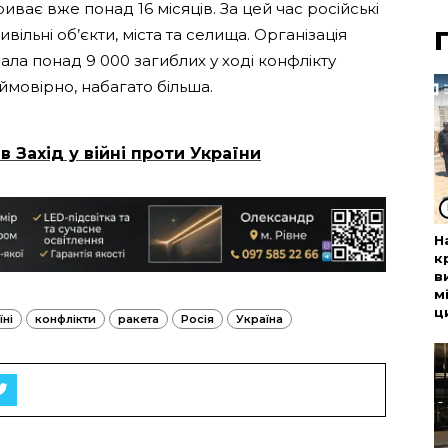
иває вже понад 16 місяців. За цей час російські
ільні об’єкти, міста та селища. Організація
ала понад 9 000 загиблих у ході конфлікту
 ймовірно, набагато більша.
в Захід у війні проти України
Н
к
в
м
ц
їні
конфлікти
ракета
Росія
Україна