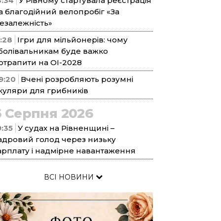
3:34
У Рівному стартувала реєстрація
а благодійний велопробіг «За
езалежність»
1:28
Ігри для мільйонерів: чому
болівальникам буде важко
отрапити на ОІ-2028
9:20
Вчені розробляють розумні
куляри для грибників
6 Серпня 2026
9:35
У судах на Рівненщині –
адровий голод через низьку
арплату і надмірне навантаження
ВСІ НОВИНИ