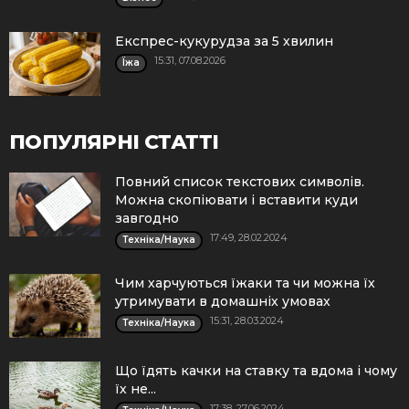
Експрес-кукурудза за 5 хвилин
15:31, 07.08.2026
Їжа
ПОПУЛЯРНІ СТАТТІ
Повний список текстових символів.
Можна скопіювати і вставити куди
завгодно
17:49, 28.02.2024
Техніка/Наука
Чим харчуються їжаки та чи можна їх
утримувати в домашніх умовах
15:31, 28.03.2024
Техніка/Наука
Що їдять качки на ставку та вдома і чому
їх не...
17:38, 27.06.2024