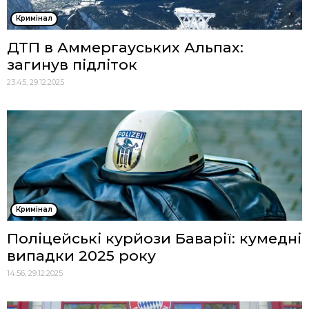
Кримінал
ДТП в Аммергауських Альпах:
загинув підліток
23:45, 29.12.2025
Кримінал
Поліцейські курйози Баварії: кумедні
випадки 2025 року
14:56, 29.12.2025