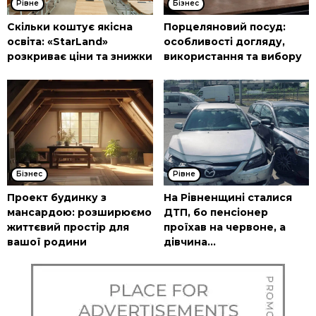
Рівне
Бізнес
Скільки коштує якісна
Порцеляновий посуд:
освіта: «StarLand»
особливості догляду,
розкриває ціни та знижки
використання та вибору
Бізнес
Рівне
Проект будинку з
На Рівненщині сталися
мансардою: розширюємо
ДТП, бо пенсіонер
життєвий простір для
проїхав на червоне, а
вашої родини
дівчина...