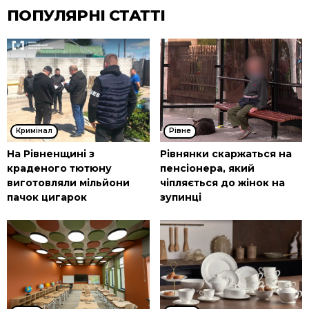
ПОПУЛЯРНІ СТАТТІ
Кримінал
Рівне
На Рівненщині з
Рівнянки скаржаться на
краденого тютюну
пенсіонера, який
виготовляли мільйони
чіпляється до жінок на
пачок цигарок
зупинці