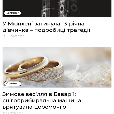
Кримінал
У Мюнхені загинула 13-річна
дівчинка – подробиці трагедії
13:44, 02.02.2026
Кримінал
Зимове весілля в Баварії:
снігоприбиральна машина
врятувала церемонію
22:29, 28.01.2026