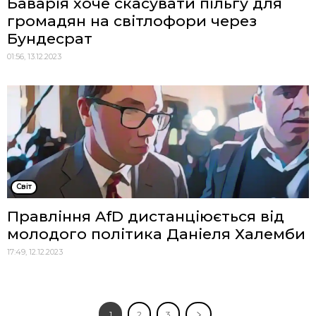
Баварія хоче скасувати пільгу для
громадян на світлофори через
Бундесрат
01:56, 13.12.2023
Cвіт
Правління AfD дистанціюється від
молодого політика Даніеля Халемби
17:49, 12.12.2023
1
2
3