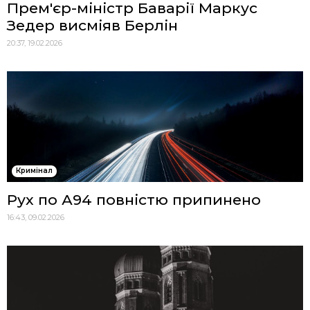
Прем'єр-міністр Баварії Маркус
Зедер висміяв Берлін
20:37, 19.02.2026
Кримінал
Рух по А94 повністю припинено
16:43, 09.02.2026