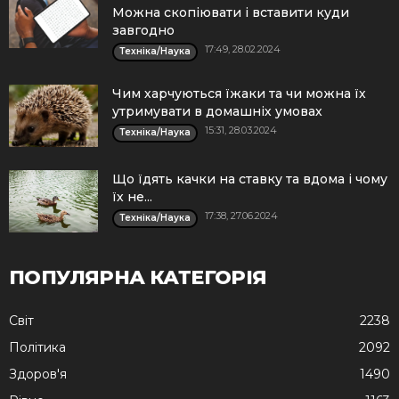
Можна скопіювати і вставити куди
завгодно
17:49, 28.02.2024
Техніка/Наука
Чим харчуються їжаки та чи можна їх
утримувати в домашніх умовах
15:31, 28.03.2024
Техніка/Наука
Що їдять качки на ставку та вдома і чому
їх не...
17:38, 27.06.2024
Техніка/Наука
ПОПУЛЯРНА КАТЕГОРІЯ
Cвіт
2238
Політика
2092
Здоров'я
1490