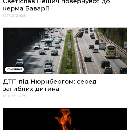
Светіслав Пешич повернувся до
керма Баварії
14:17, 23.12.2025
Кримінал
ДТП під Нюрнбергом: серед
загиблих дитина
12:56, 22.12.2025