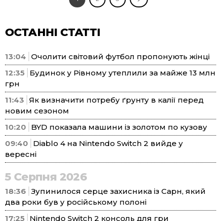
ОСТАННІ СТАТТІ
13:04
Очолити світовий футбол пропонують жінці
12:35
Будинок у Рівному утеплили за майже 13 млн
грн
11:43
Як визначити потребу ґрунту в калії перед
новим сезоном
10:20
BYD показала машини із золотом по кузову
09:40
Diablo 4 на Nintendo Switch 2 вийде у
вересні
5 Серпня 2026
18:36
Зупинилося серце захисника із Сарн, який
два роки був у російському полоні
17:25
Nintendo Switch 2 консоль для гри