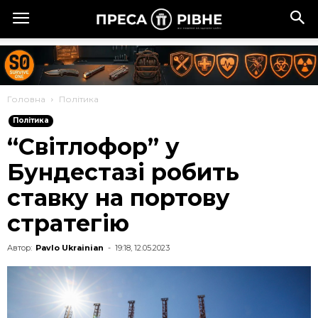
Головна
Політика
Політика
“Світлофор” у
Бундестазі робить
ставку на портову
стратегію
Автор:
Pavlo Ukrainian
-
19:18, 12.05.2023