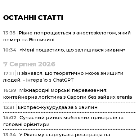
ОСТАННІ СТАТТІ
13:35
Рівне попрощається з анестезіологом, який
помер на Вінничині
10:34
«Мені пощастило, що залишився живим»
7 Серпня 2026
17:11
ІІ зізнався, що теоретично може знищити
людей, – інтерв’ю з ChatGPT
16:39
Міжнародні морські перевезення:
контейнерна логістика з Європи без зайвих етапів
15:31
Експрес-кукурудза за 5 хвилин
14:02
Сучасний ринок мобільних пристроїв та
головні орієнтири
13:34
У Рівному стартувала реєстрація на