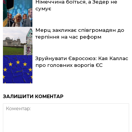
Німеччина боїться, а Зедер не
сумує
Мерц закликає співгромадян до
терпіння на час реформ
Зруйнувати Євросоюз: Кая Каллас
про головних ворогів ЄС
ЗАЛИШИТИ КОМЕНТАР