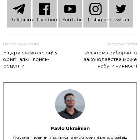
Telеgram
Facebook
YouTube
Instagram
Twitter
Попередня стаття
Наступна стаття
Відкриваємо сезон! 3
Реформа виборчого
оригінальні гриль-
законодавства може
рецепти
набути чинності
Pavlo Ukrainian
Актуальні новини, аналітика та ексклюзивні репортажі від