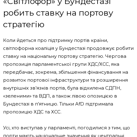
«Світлофор» у Бундестазі
робить ставку на портову
стратегію
Коли йдеться про підтримку портів країни,
світлофорна коаліція у Бундестазі продовжує робити
ставку на національну портову стратегію. Чергова
пропозиція парламентської групи ХДС/ХСС, яка
передбачає, зокрема, збільшення фінансування на
розвиток портової інфраструктури та розширення
внутрішніх зв’язків портів, була відхилена СДПН,
«зеленими» та ВДП, а також лівою опозицією в
Бундестазі в п’ятницю. Тільки AfD підтримала
пропозицію ХДС та ХСС.
Усі, хто виступав у парламенті, погодилися з тим, що
порти мають національне значення як центральні