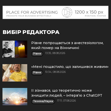
ВИБІР РЕДАКТОРА
Рівне попрощається з анестезіологом,
який помер на Вінничині
13:35, 08.08.2026
Рівне
«Мені пощастило, що залишився живим»
10:34, 08.08.2026
Рівне
ІІ зізнався, що теоретично може
знищити людей, – інтерв’ю з ChatGPT
17:11, 07.08.2026
Техніка/Наука