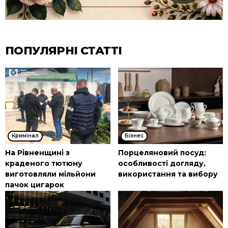
ПОПУЛЯРНІ СТАТТІ
Кримінал
Бізнес
На Рівненщині з
Порцеляновий посуд:
краденого тютюну
особливості догляду,
виготовляли мільйони
використання та вибору
пачок цигарок