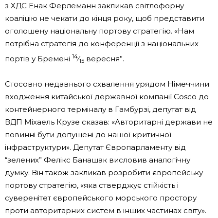
з ХДС Енак Ферлеманн закликав світлофорну
коаліцію не чекати до кінця року, щоб представити
оголошену національну портову стратегію. «Нам
потрібна стратегія до конференції з національних
14
портів у Бремені
⁄
вересня”.
15
Стосовно недавнього схвалення урядом Німеччини
входження китайської державної компанії Cosco до
контейнерного терміналу в Гамбурзі, депутат від
ВДП Міхаель Крузе сказав: «Авторитарні держави не
повинні бути допущені до нашої критичної
інфраструктури». Депутат Європарламенту від
“зелених” Фелікс Банашак висловив аналогічну
думку. Він також закликав розробити європейську
портову стратегію, «яка стверджує стійкість і
суверенітет європейського морського простору
проти авторитарних систем в інших частинах світу».