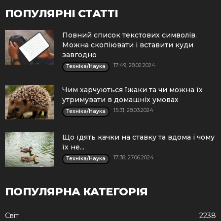
ПОПУЛЯРНІ СТАТТІ
Повний список текстових символів.
Можна скопіювати і вставити куди
завгодно
17:49, 28.02.2024
Техніка/Наука
Чим харчуються їжаки та чи можна їх
утримувати в домашніх умовах
15:31, 28.03.2024
Техніка/Наука
Що їдять качки на ставку та вдома і чому
їх не...
17:38, 27.06.2024
Техніка/Наука
ПОПУЛЯРНА КАТЕГОРІЯ
Cвіт
2238