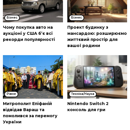
Бізнес
Бізнес
Чому покупка авто на
Проект будинку з
аукціоні у США б’є всі
мансардою: розширюємо
рекорди популярності
життєвий простір для
вашої родини
Рівне
Техніка/Наука
Митрополит Епіфаній
Nintendo Switch 2
відвідав Вараш та
консоль для гри
помолився за перемогу
України