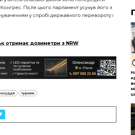
 Конгрес. Після цього парламент усунув його з
инуваченням у спробі державного перевороту і
.
ьк отримає дозиметри з NRW
Н
к
в
м
восуддя
туризм
ц