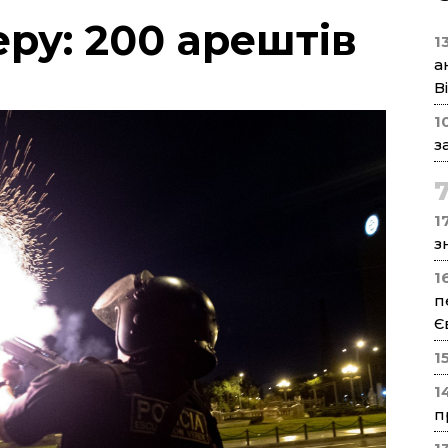
ру: 200 арештів
1
а
В
1
з
17
з
1
п
Є
1
1
п