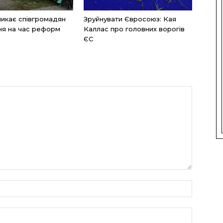
икає співгромадян
Зруйнувати Євросоюз: Кая
ня на час реформ
Каллас про головних ворогів
ЄС