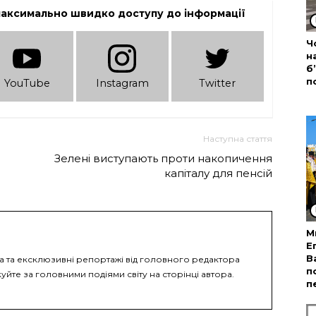
максимально швидко доступу до інформації
Ч
н
б
п
YouTube
Instagram
Twitter
Наступна стаття
Зелені виступають проти накопичення
капіталу для пенсій
М
Е
В
ка та ексклюзивні репортажі від головного редактора
п
уйте за головними подіями світу на сторінці автора.
п