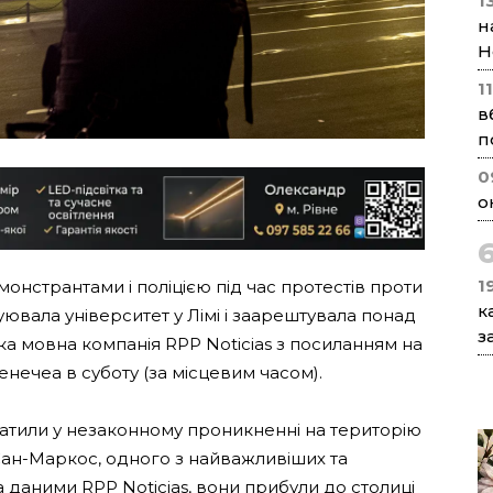
1
н
Н
1
в
п
0
о
1
емонстрантами і поліцією під час протестів проти
к
куювала університет у Лімі і заарештувала понад
з
ка мовна компанія RPP Noticias з посиланням на
ечеа в суботу (за місцевим часом).
ватили у незаконному проникненні на територію
Сан-Маркос, одного з найважливіших та
 даними RPP Noticias, вони прибули до столиці