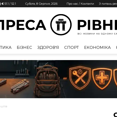
| €
51.1
/
52.1
Субота, 8 Серпня, 2026
Про нас / Контакти
З питань р
ТИКА
БІЗНЕС
ЗДОРОВ'Я
СПОРТ
ЕКОНОМІКА
Преса
Рівне
ештів