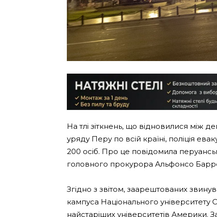
На тлі зіткнень, що відновилися між д
уряду Перу по всій країні, поліція ева
200 осіб. Про це повідомила перуансь
головного прокурора Альфонсо Баррен
Згідно з звітом, заарештованих звину
кампуса Національного університету 
найстаріших університетів Америки. За