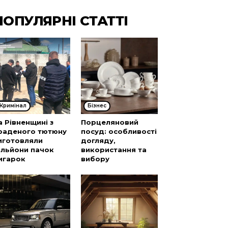
ПОПУЛЯРНІ СТАТТІ
Кримінал
Бізнес
а Рівненщині з
Порцеляновий
раденого тютюну
посуд: особливості
иготовляли
догляду,
ільйони пачок
використання та
игарок
вибору