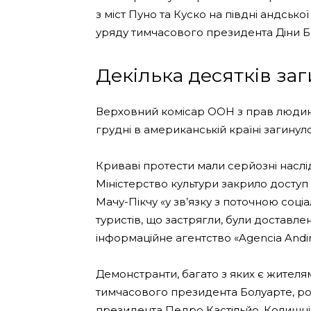
з міст Пуно та Куско на півдні андсько
уряду тимчасового президента Діни Б
Декілька десятків заг
Верховний комісар ООН з прав людини
грудні в американській країні загинул
Криваві протести мали серйозні наслід
Міністерство культури закрило доступ
Мачу-Пікчу «у зв’язку з поточною соці
туристів, що застрягли, були доставле
інформаційне агентство «Agencia Andin
Демонстранти, багато з яких є жителя
тимчасового президента Болуарте, роз
президента Педро Кастільйо. Колишній