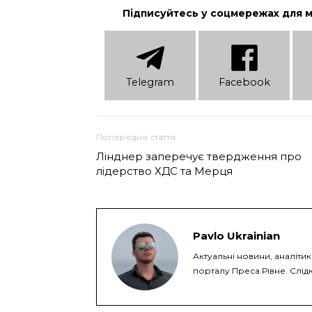
Підписуйтесь у соцмережах для 
Telеgram
Facebook
Попередня стаття
Лінднер заперечує твердження про
лідерство ХДС та Мерця
Pavlo Ukrainian
Актуальні новини, аналіти
порталу Преса Рівне. Слідк