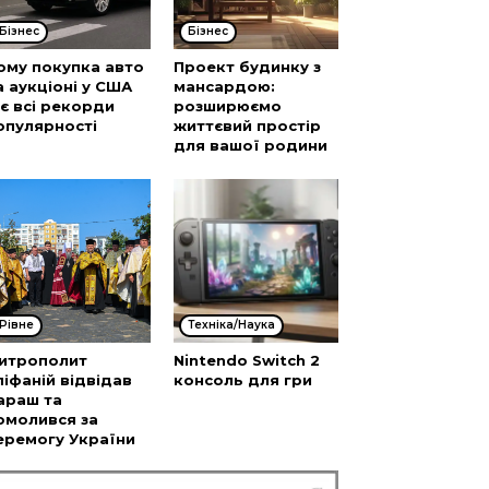
Бізнес
Бізнес
ому покупка авто
Проект будинку з
а аукціоні у США
мансардою:
’є всі рекорди
розширюємо
опулярності
життєвий простір
для вашої родини
Рівне
Техніка/Наука
итрополит
Nintendo Switch 2
піфаній відвідав
консоль для гри
араш та
омолився за
еремогу України