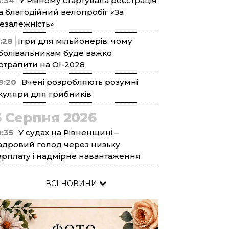
3:34
У Рівному стартувала реєстрація
а благодійний велопробіг «За
езалежність»
1:28
Ігри для мільйонерів: чому
болівальникам буде важко
отрапити на ОІ-2028
9:20
Вчені розробляють розумні
куляри для грибників
6 Серпня 2026
9:35
У судах на Рівненщині –
адровий голод через низьку
арплату і надмірне навантаження
ВСІ НОВИНИ