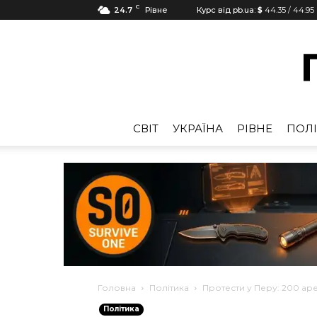
C
24.7
Рівне
Курс від pb.ua:
$
44.35
/
44.95
CВІТ
УКРАЇНА
РІВНЕ
ПОЛІ
Головна
Політика
Протести у Перу: 200 ар
Політика