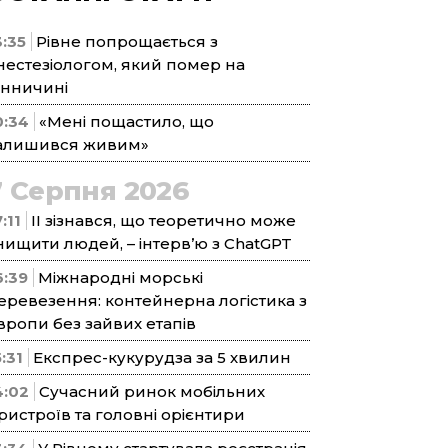
3:35
Рівне попрощається з
нестезіологом, який помер на
інничині
0:34
«Мені пощастило, що
алишився живим»
7 Серпня 2026
:11
ІІ зізнався, що теоретично може
нищити людей, – інтерв’ю з ChatGPT
6:39
Міжнародні морські
еревезення: контейнерна логістика з
вропи без зайвих етапів
5:31
Експрес-кукурудза за 5 хвилин
4:02
Сучасний ринок мобільних
ристроїв та головні орієнтири