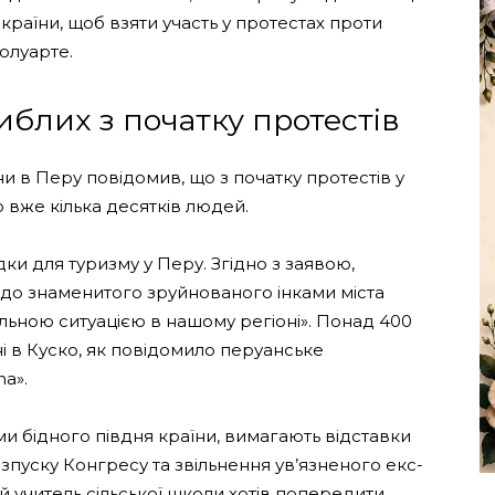
ї країни, щоб взяти участь у протестах проти
олуарте.
иблих з початку протестів
 в Перу повідомив, що з початку протестів у
о вже кілька десятків людей.
ки для туризму у Перу. Згідно з заявою,
 до знаменитого зруйнованого інками міста
альною ситуацією в нашому регіоні». Понад 400
ні в Куско, як повідомило перуанське
a».
ми бідного півдня країни, вимагають відставки
пуску Конгресу та звільнення ув’язненого екс-
 учитель сільської школи хотів попередити