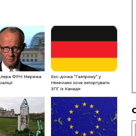
нцлера ФРН Мережа
Екс-дочка “Газпрому” у
оаліції
Німеччині хоче імпортувати
ЗПГ із Канади