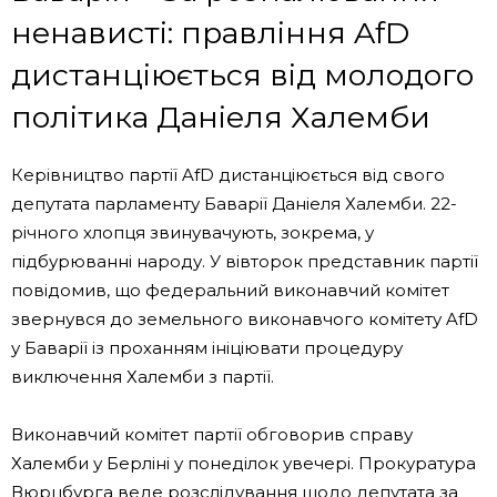
ненависті: правління AfD
дистанціюється від молодого
політика Даніеля Халемби
Керівництво партії AfD дистанціюється від свого
депутата парламенту Баварії Даніеля Халемби. 22-
річного хлопця звинувачують, зокрема, у
підбурюванні народу. У вівторок представник партії
повідомив, що федеральний виконавчий комітет
звернувся до земельного виконавчого комітету AfD
у Баварії із проханням ініціювати процедуру
виключення Халемби з партії.
Виконавчий комітет партії обговорив справу
Халемби у Берліні у понеділок увечері. Прокуратура
Вюрцбурга веде розслідування щодо депутата за