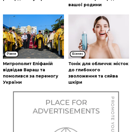
вашої родини
Рівне
Бізнес
Митрополит Епіфаній
Тонік для обличчя: місток
відвідав Вараш та
до глибокого
помолився за перемогу
зволоження та сяйва
України
шкіри