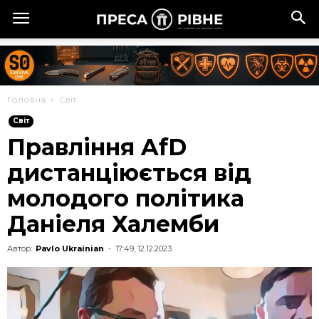
Головна
Cвіт
Cвіт
Правління AfD
дистанціюється від
молодого політика
Даніеля Халемби
Автор:
Pavlo Ukrainian
-
17:49, 12.12.2023