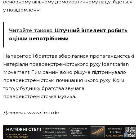
основному вільному демократичному ладу, йдеться
у повідомленні.
Читайте також:
Штучний інтелект робить
оцінки непотрібними
На території братства зберігалися пропагандистські
матеріали правоекстремістського руху Identitarian
Movement. Тим самим воно рішуче підтримувало
правоекстремістські починання цього руху. Крім
того, у будинку братства звучала
правоекстремістська музика.
Джерело:
www.stern.de