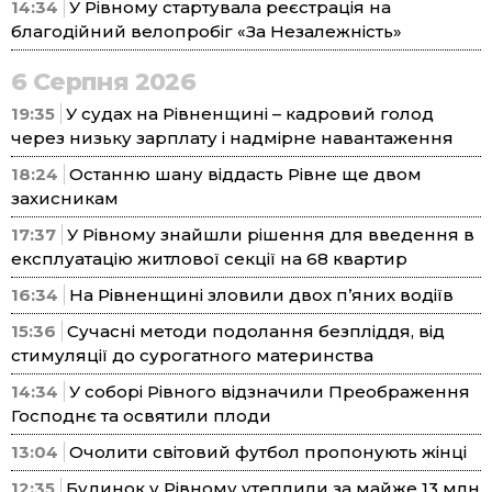
14:34
У Рівному стартувала реєстрація на
благодійний велопробіг «За Незалежність»
6 Серпня 2026
19:35
У судах на Рівненщині – кадровий голод
через низьку зарплату і надмірне навантаження
18:24
Останню шану віддасть Рівне ще двом
захисникам
17:37
У Рівному знайшли рішення для введення в
експлуатацію житлової секції на 68 квартир
16:34
На Рівненщині зловили двох п’яних водіїв
15:36
Сучасні методи подолання безпліддя, від
стимуляції до сурогатного материнства
14:34
У соборі Рівного відзначили Преображення
Господнє та освятили плоди
13:04
Очолити світовий футбол пропонують жінці
12:35
Будинок у Рівному утеплили за майже 13 млн