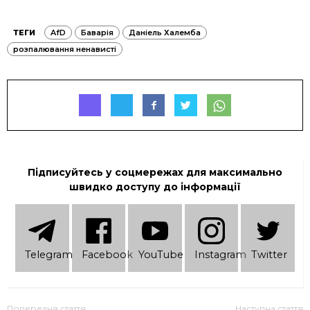
ТЕГИ
AfD
Баварія
Даніель Халемба
розпалювання ненависті
Підписуйтесь у соцмережах для максимально
швидко доступу до інформації
Telеgram
Facebook
YouTube
Instagram
Twitter
Попередня стаття
Наступна стаття