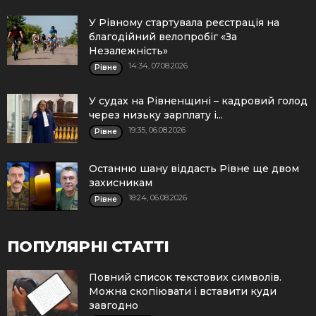
У Рівному стартувала реєстрація на
благодійний велопробіг «За
Незалежність»
14:34, 07.08.2026
Рівне
У судах на Рівненщині – кадровий голод
через низьку зарплату і...
19:35, 06.08.2026
Рівне
Останню шану віддасть Рівне ще двом
захисникам
18:24, 06.08.2026
Рівне
ПОПУЛЯРНІ СТАТТІ
Повний список текстових символів.
Можна скопіювати і вставити куди
завгодно