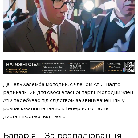
Даніель Халемба молодий, є членом AfD і надто
радикальний для своєї власної партії. Молодий член
AfD перебуває під слідством за звинуваченням у
розпалюванні ненависті. Тепер його партія
дистанціюється від нього.
Баварія – За розпалювання