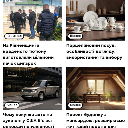
Кримінал
Бізнес
На Рівненщині з
Порцеляновий посуд:
краденого тютюну
особливості догляду,
виготовляли мільйони
використання та вибору
пачок цигарок
Бізнес
Бізнес
Чому покупка авто на
Проект будинку з
аукціоні у США б’є всі
мансардою: розширюємо
рекорди популярності
життєвий простір для