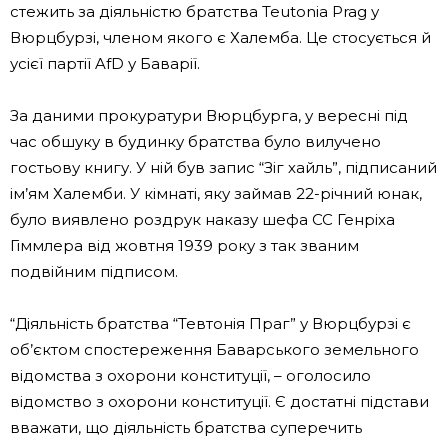
стежить за діяльністю братства Teutonia Prag у
Вюрцбурзі, членом якого є Халемба. Це стосується й
усієї партії AfD у Баварії.
За даними прокуратури Вюрцбурга, у вересні під
час обшуку в будинку братства було вилучено
гостьову книгу. У ній був запис “Зіг хайль”, підписаний
ім’ям Халемби. У кімнаті, яку займав 22-річний юнак,
було виявлено роздрук наказу шефа СС Генріха
Гіммлера від жовтня 1939 року з так званим
подвійним підписом.
“Діяльність братства “Тевтонія Праг” у Вюрцбурзі є
об’єктом спостереження Баварського земельного
відомства з охорони конституції, – оголосило
відомство з охорони конституції. Є достатні підстави
вважати, що діяльність братства суперечить