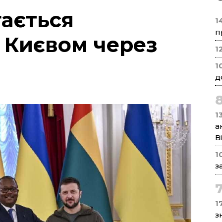
ається
1
п
 Києвом через
1
1
д
1
а
В
1
з
17
з