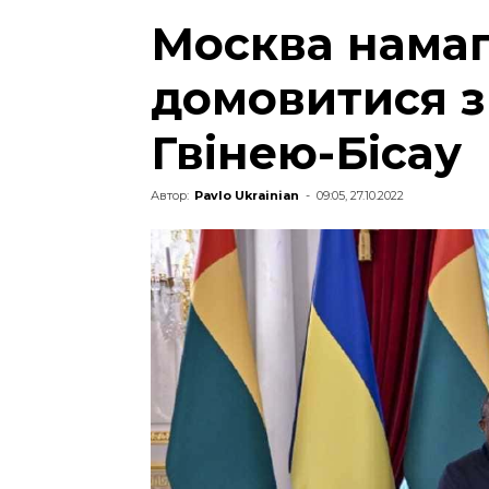
Москва намаг
домовитися з
Гвінею-Бісау
Автор:
Pavlo Ukrainian
-
09:05, 27.10.2022