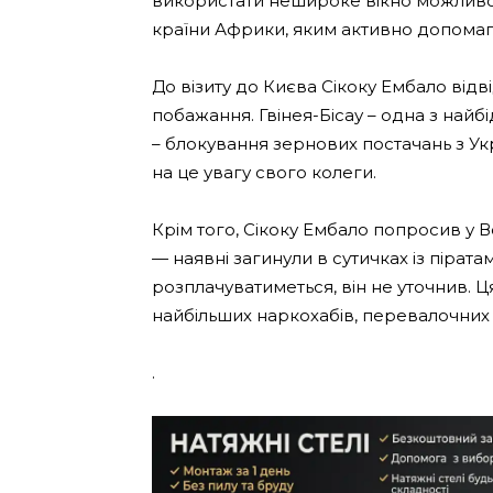
використати нешироке вікно можливос
країни Африки, яким активно допома
До візиту до Києва Сікоку Ембало відв
побажання. Гвінея-Бісау – одна з най
– блокування зернових постачань з У
на це увагу свого колеги.
Крім того, Сікоку Ембало попросив у В
— наявні загинули в сутичках із пірата
розплачуватиметься, він не уточнив. 
найбільших наркохабів, перевалочних 
.