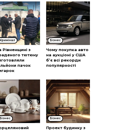
Кримінал
Бізнес
а Рівненщині з
Чому покупка авто
раденого тютюну
на аукціоні у США
иготовляли
б’є всі рекорди
ільйони пачок
популярності
игарок
Бізнес
Бізнес
орцеляновий
Проект будинку з