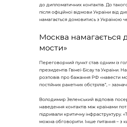
до дипломатичних контактів. До тако
після офіційної відмови України від д
намагається домовитись з Україною ч
Москва намагається 
мости»
Переговорний пункт став одним із гол
президентів Гвінеї-Бісау та України.
розповів про бажання РФ «навести мост
постійних ракетних обстрілів”, – зазна
Володимир Зеленський відповів посер
наведення контактів між країнами пот
підривали критичну інфраструктуру. «
можна обговорити. Інше питання – з к