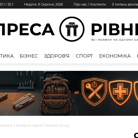
51.1
/
52.1
Неділя, 9 Серпня, 2026
Про нас / Контакти
З питань рекл
ТИКА
БІЗНЕС
ЗДОРОВ'Я
СПОРТ
ЕКОНОМІКА
Преса
Рівне
итися з Києвом через Гвінею-Бісау