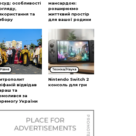
осуд: особливості
мансардою:
огляду,
розширюємо
икористання та
життєвий простір
ибору
для вашої родини
Рівне
Техніка/Наука
итрополит
Nintendo Switch 2
піфаній відвідав
консоль для гри
араш та
омолився за
еремогу України