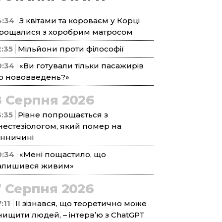
4:34
З квітами та короваєм у Корці
рощалися з хоробрим матросом
2:35
Мільйони проти філософії
0:34
«Ви готували тільки пасажирів
о нововведень?»
8 Серпня 2026
3:35
Рівне попрощається з
нестезіологом, який помер на
інничині
0:34
«Мені пощастило, що
алишився живим»
7 Серпня 2026
:11
ІІ зізнався, що теоретично може
нищити людей, – інтерв’ю з ChatGPT