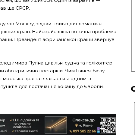
тей, що залишилося. Один із варіантів —
гав ще СРСР.
ідував Москву, звідки привіз дипломатичні
бідніших країн. Найсерйозніша поточна проблема
країни. Президент африканської країни звернув
олодимира Путіна цивільні судна та гелікоптер
ми або критично постаріли. Чим Гвінея-Бісау
Ця морська країна вважається одним із
пунктів для постачання кокаїну до Європи.