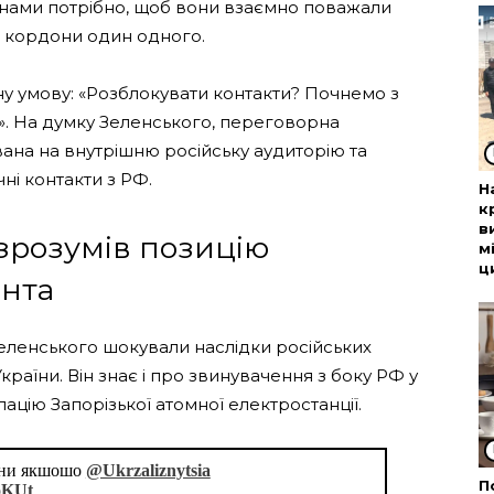
аїнами потрібно, щоб вони взаємно поважали
та кордони один одного.
 умову: «Розблокувати контакти? Почнемо з
. На думку Зеленського, переговорна
на на внутрішню російську аудиторію та
ні контакти з РФ.
Н
к
в
зрозумів позицію
м
ц
ента
ленського шокували наслідки російських
країни. Він знає і про звинувачення з боку РФ у
пацію Запорізької атомної електростанції.
аїни якшошо
@Ukrzaliznytsia
П
oKUt