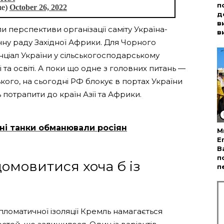
п
ne)
October 26, 2022
д
в
и перспективи організації саміту Україна-
в
ну раду Західної Африки. Для Чорного
ціал України у сільськогосподарському
 та освіті. А поки що одне з головних питань —
кого, на сьогодні РФ блокує в портах України
 потрапити до країн Азії та Африки.
вні танки обманювали росіян
М
Е
В
п
омовитися хоча б із
п
ипломатичної ізоляції Кремль намагається