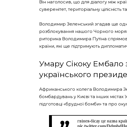
Він наголосив, що для діалогу між кр
суверенітет, територіальну цілісність 
Володимир Зеленський згадав ще одну
розблокування нашого Чорного моря»
риторика Володимира Путіна спрямова
країни, які ще підтримують дипломатич
Умару Сікоку Ембало 
українського презид
Африканського колега Володимира Зе
бомбардувань у Києві та інших містах У
підготовці «брудної бомби» та про оку
гвінея-бісау це назва кр
pic.twitter.com/DdmbdH