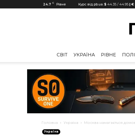
C
24.7
Рівне
Курс від pb.ua:
$
44.35
/
44.95
| €
CВІТ
УКРАЇНА
РІВНЕ
ПОЛІ
Головна
Україна
Москва намагається домов
Україна