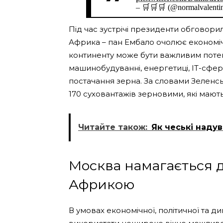
– 🛒🛒🛒 (@normalvalenti
Під час зустрічі президенти обговорил
Африка – пан Ембало очолює економіч
континенту може бути важливим потен
машинобудуванні, енергетиці, IT-сфері
постачання зерна. За словами Зеленсь
170 суховантажів зерновими, які мають
Читайте також:
Як чеські наду
Москва намагається д
Африкою
В умовах економічної, політичної та д