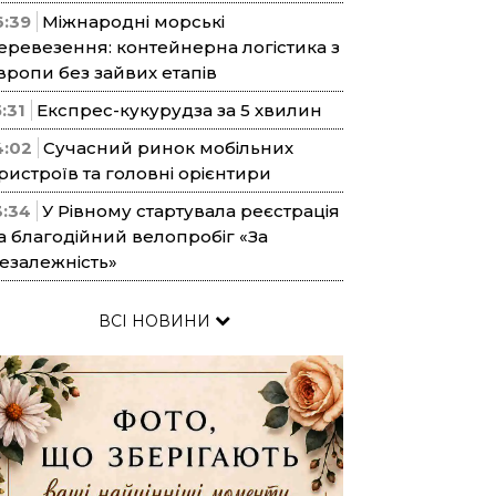
6:39
Міжнародні морські
еревезення: контейнерна логістика з
вропи без зайвих етапів
5:31
Експрес-кукурудза за 5 хвилин
4:02
Сучасний ринок мобільних
ристроїв та головні орієнтири
3:34
У Рівному стартувала реєстрація
а благодійний велопробіг «За
езалежність»
ВСІ НОВИНИ