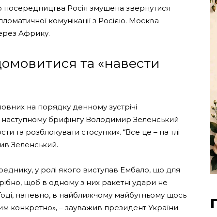
го посередництва Росія змушена звернутися
ипломатичної комунікації з Росією. Москва
ерез Африку.
домовитися та «навести
овних на порядку денному зустрічі
 На наступному брифінгу Володимир Зеленський
и та розблокувати стосунки». “Все це – на тлі
чив Зеленський.
еднику, у ролі якого виступав Ембало, що для
рібно, щоб в одному з них ракетні удари не
Тоді, напевно, в найближчому майбутньому щось
им конкретно», – зауважив президент України.