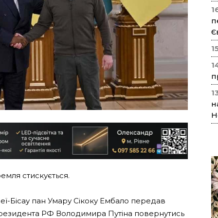
1
п
Є
1
1
п
1
н
Н
емля стискується.
неї-Бісау пан Умару Сікоку Ембало передав
резидента РФ Володимира Путіна повернутись