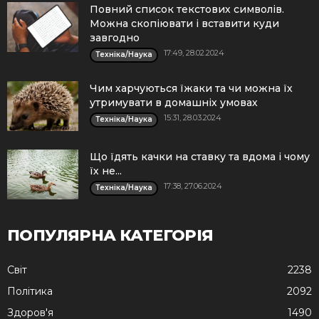
Повний список текстових символів.
Можна скопіювати і вставити куди
завгодно
17:49, 28.02.2024
Техніка/Наука
Чим харчуються їжаки та чи можна їх
утримувати в домашніх умовах
15:31, 28.03.2024
Техніка/Наука
Що їдять качки на ставку та вдома і чому
їх не...
17:38, 27.06.2024
Техніка/Наука
ПОПУЛЯРНА КАТЕГОРІЯ
Cвіт
2238
Політика
2092
Здоров'я
1490