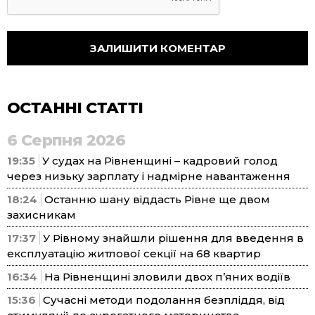
ОСТАННІ СТАТТІ
6 Серпня 2026
19:35
У судах на Рівненщині – кадровий голод
через низьку зарплату і надмірне навантаження
18:24
Останню шану віддасть Рівне ще двом
захисникам
17:37
У Рівному знайшли рішення для введення в
експлуатацію житлової секції на 68 квартир
16:34
На Рівненщині зловили двох п’яних водіїв
15:36
Сучасні методи подолання безпліддя, від