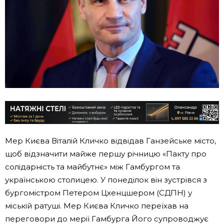
Мер Києва Віталій Кличко відвідав Ганзейське місто,
щоб відзначити майже першу річницю «Пакту про
солідарність та майбутнє» між Гамбургом та
українською столицею. У понеділок він зустрівся з
бургомістром Петером Цхенцшером (СДПН) у
міській ратуші. Мер Києва Кличко переїхав на
переговори до мерії Гамбурга Його супроводжує