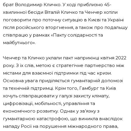
брат Володимир Кличко. У ході приблизно 45-
хвилинної бесіди Віталій Кличко та Ченчер хотіли
поговорити про поточну ситуацію в Києві та Україні
після російського вторгнення, а також про подальшу
співпрацю у рамках «Пакту солідарності та
майбутнього».
Ченчер та Кличко уклали пакт наприкінці квітня 2022
року. З їх слів, метою є стратегічне партнерство між
містами для взаємної підтримки під час кризи.
Основна увага приділяється гуманітарній допомозі
та технічній підтримці. Крім того, Гамбург та Київ
хочуть співпрацювати у галузі захисту клімату,
цифровізації, мобільності, управління та
економічного розвитку. Однак у зв’язку з
гуманітарною катастрофою, що виникла внаслідок
нападу Росії на порушення міжнародного права,