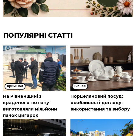
ПОПУЛЯРНІ СТАТТІ
Кримінал
Бізнес
На Рівненщині з
Порцеляновий посуд:
краденого тютюну
особливості догляду,
виготовляли мільйони
використання та вибору
пачок цигарок