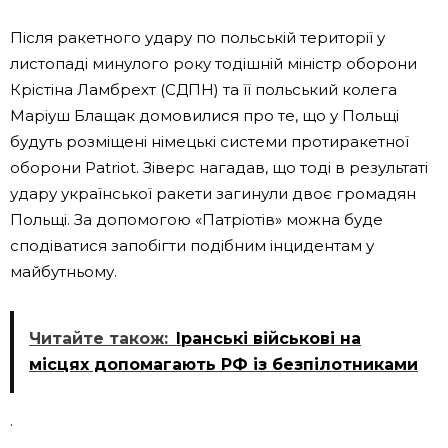
Після ракетного удару по польській території у
листопаді минулого року тодішній міністр оборони
Крістіна Ламбрехт (СДПН) та її польський колега
Маріуш Блащак домовилися про те, що у Польщі
будуть розміщені німецькі системи протиракетної
оборони Patriot. Зіверс нагадав, що тоді в результаті
удару української ракети загинули двоє громадян
Польщі. За допомогою «Патріотів» можна буде
сподіватися запобігти подібним інцидентам у
майбутньому.
Читайте також:
Іранські військові на
місцях допомагають РФ із безпілотниками
.