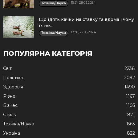
15:31, 28.03.2024
Техніка/Наука
Що їдять качки на ставку та вдома і чому
їх не...
17:38, 27.06.2024
Техніка/Наука
ПОПУЛЯРНА КАТЕГОРІЯ
Cвіт
2238
Політика
2092
Здоров'я
1490
Рівне
1167
Бізнес
1105
Стиль
871
Техніка/Наука
863
Україна
822