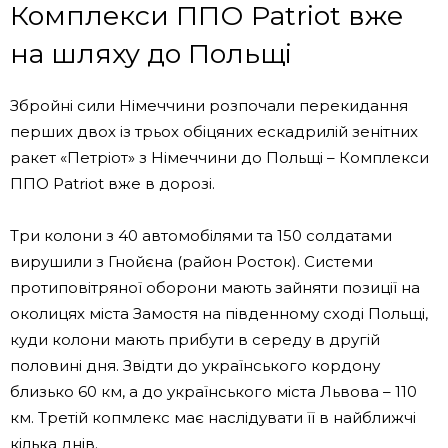
Комплекси ППО Patriot вже
на шляху до Польщі
Збройні сили Німеччини розпочали перекидання
перших двох із трьох обіцяних ескадрилій зенітних
ракет «Петріот» з Німеччини до Польщі – Комплекси
ППО Patriot вже в дорозі.
Три колони з 40 автомобілями та 150 солдатами
вирушили з Гнойєна (район Росток). Системи
протиповітряної оборони мають зайняти позиції на
околицях міста Замостя на південному сході Польщі,
куди колони мають прибути в середу в другій
половині дня. Звідти до українського кордону
близько 60 км, а до українського міста Львова – 110
км. Третій копмлекс має наслідувати її в найближчі
кілька днів.