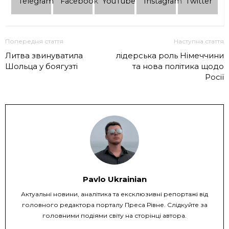
Telеgram
Facebook
YouTube
Instagram
Twitter
Попередня стаття
Наступна стаття
Литва звинуватила
лідерська роль Німеччини
Шольца у боягузті
та нова політика щодо
Росії
Pavlo Ukrainian
Актуальні новини, аналітика та ексклюзивні репортажі від
головного редактора порталу Преса Рівне. Слідкуйте за
головними подіями світу на сторінці автора.