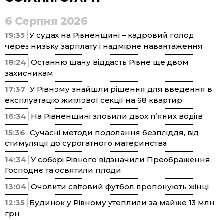
6 Серпня 2026
19:35
У судах на Рівненщині – кадровий голод
через низьку зарплату і надмірне навантаження
18:24
Останню шану віддасть Рівне ще двом
захисникам
17:37
У Рівному знайшли рішення для введення в
експлуатацію житлової секції на 68 квартир
16:34
На Рівненщині зловили двох п’яних водіїв
15:36
Сучасні методи подолання безпліддя, від
стимуляції до сурогатного материнства
14:34
У соборі Рівного відзначили Преображення
Господнє та освятили плоди
13:04
Очолити світовий футбол пропонують жінці
12:35
Будинок у Рівному утеплили за майже 13 млн
грн