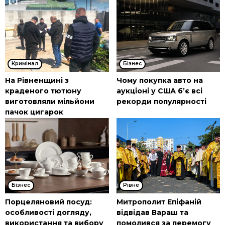
Кримінал
Бізнес
На Рівненщині з
Чому покупка авто на
краденого тютюну
аукціоні у США б’є всі
виготовляли мільйони
рекорди популярності
пачок цигарок
Бізнес
Рівне
Порцеляновий посуд:
Митрополит Епіфаній
особливості догляду,
відвідав Вараш та
використання та вибору
помолився за перемогу