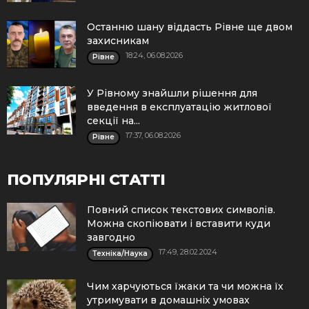
Останню шану віддасть Рівне ще двом
захисникам
18:24, 06.08.2026
Рівне
У Рівному знайшли рішення для
введення в експлуатацію житлової
секції на...
17:37, 06.08.2026
Рівне
ПОПУЛЯРНІ СТАТТІ
Повний список текстових символів.
Можна скопіювати і вставити куди
завгодно
17:49, 28.02.2024
Техніка/Наука
Чим харчуються їжаки та чи можна їх
утримувати в домашніх умовах