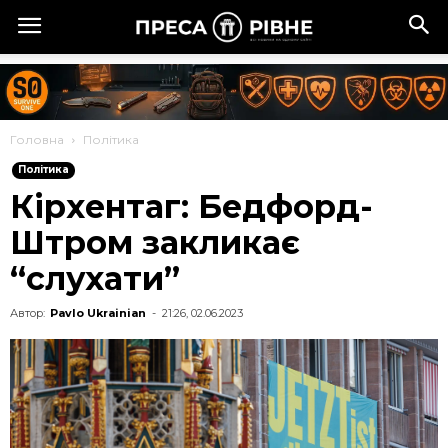
Головна
Політика
Політика
Кірхентаг: Бедфорд-
Штром закликає
“слухати”
Автор:
Pavlo Ukrainian
-
21:26, 02.06.2023