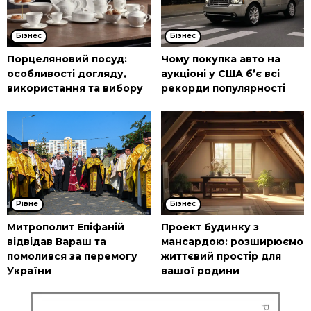
Бізнес
Бізнес
Порцеляновий посуд:
Чому покупка авто на
особливості догляду,
аукціоні у США б’є всі
використання та вибору
рекорди популярності
Рівне
Бізнес
Митрополит Епіфаній
Проект будинку з
відвідав Вараш та
мансардою: розширюємо
помолився за перемогу
життєвий простір для
України
вашої родини