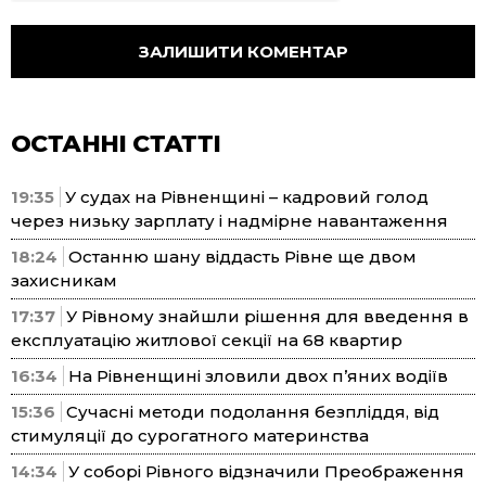
ОСТАННІ СТАТТІ
19:35
У судах на Рівненщині – кадровий голод
через низьку зарплату і надмірне навантаження
18:24
Останню шану віддасть Рівне ще двом
захисникам
17:37
У Рівному знайшли рішення для введення в
експлуатацію житлової секції на 68 квартир
16:34
На Рівненщині зловили двох п’яних водіїв
15:36
Сучасні методи подолання безпліддя, від
стимуляції до сурогатного материнства
14:34
У соборі Рівного відзначили Преображення