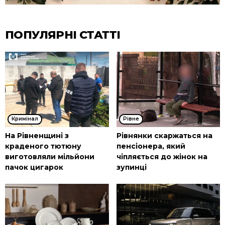
ПОПУЛЯРНІ СТАТТІ
Кримінал
Рівне
На Рівненщині з
Рівнянки скаржаться на
краденого тютюну
пенсіонера, який
виготовляли мільйони
чіпляється до жінок на
пачок цигарок
зупинці