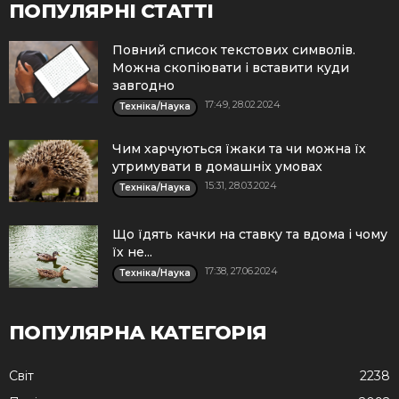
ПОПУЛЯРНІ СТАТТІ
Повний список текстових символів.
Можна скопіювати і вставити куди
завгодно
17:49, 28.02.2024
Техніка/Наука
Чим харчуються їжаки та чи можна їх
утримувати в домашніх умовах
15:31, 28.03.2024
Техніка/Наука
Що їдять качки на ставку та вдома і чому
їх не...
17:38, 27.06.2024
Техніка/Наука
ПОПУЛЯРНА КАТЕГОРІЯ
Cвіт
2238