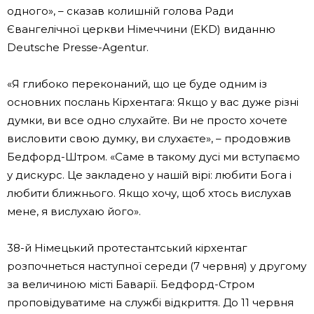
одного», – сказав колишній голова Ради
Євангелічної церкви Німеччини (EKD) виданню
Deutsche Presse-Agentur.
«Я глибоко переконаний, що це буде одним із
основних послань Кірхентага: Якщо у вас дуже різні
думки, ви все одно слухайте. Ви не просто хочете
висловити свою думку, ви слухаєте», – продовжив
Бедфорд-Штром. «Саме в такому дусі ми вступаємо
у дискурс. Це закладено у нашій вірі: любити Бога і
любити ближнього. Якщо хочу, щоб хтось вислухав
мене, я вислухаю його».
38-й Німецький протестантський кірхентаг
розпочнеться наступної середи (7 червня) у другому
за величиною місті Баварії. Бедфорд-Стром
проповідуватиме на службі відкриття. До 11 червня