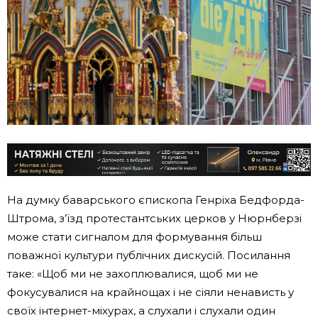
На думку баварського єпископа Генріха Бедфорда-
Штрома, з’їзд протестантських церков у Нюрнберзі
може стати сигналом для формування більш
поважної культури публічних дискусій. Посилання
таке: «Щоб ми не захоплювалися, щоб ми не
фокусувалися на крайнощах і не сіяли ненависть у
своїх інтернет-міхурах, а слухали і слухали один