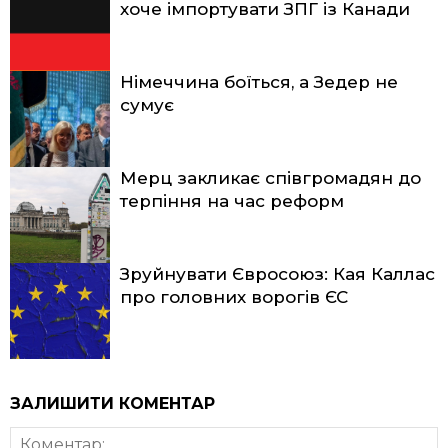
хоче імпортувати ЗПГ із Канади
Німеччина боїться, а Зедер не
сумує
Мерц закликає співгромадян до
терпіння на час реформ
Зруйнувати Євросоюз: Кая Каллас
про головних ворогів ЄС
ЗАЛИШИТИ КОМЕНТАР