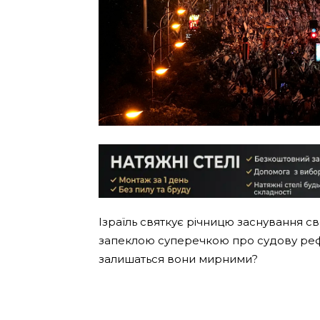
Ізраїль святкує річницю заснування св
запеклою суперечкою про судову рефо
залишаться вони мирними?