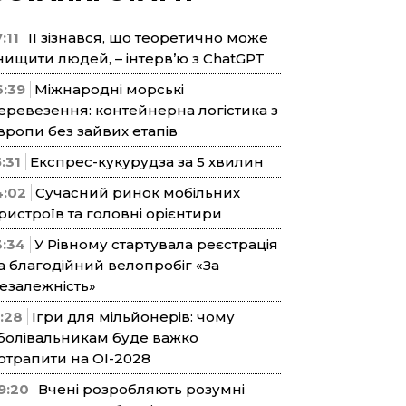
:11
ІІ зізнався, що теоретично може
нищити людей, – інтерв’ю з ChatGPT
6:39
Міжнародні морські
еревезення: контейнерна логістика з
вропи без зайвих етапів
5:31
Експрес-кукурудза за 5 хвилин
4:02
Сучасний ринок мобільних
ристроїв та головні орієнтири
3:34
У Рівному стартувала реєстрація
а благодійний велопробіг «За
езалежність»
1:28
Ігри для мільйонерів: чому
болівальникам буде важко
отрапити на ОІ-2028
9:20
Вчені розробляють розумні