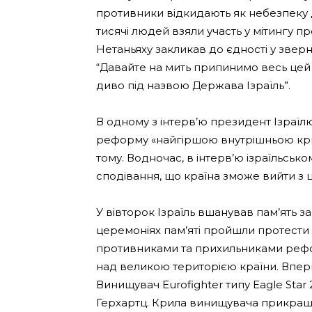
противники відкидають як небезпеку дл
тисячі людей взяли участь у мітингу п
Нетаньяху закликав до єдності у зверн
“Давайте на мить припинимо весь цей
диво під назвою Держава Ізраїль”.
В одному з інтерв’ю президент Ізраїл
реформу «найгіршою внутрішньою кр
тому. Водночас, в інтерв’ю ізраїльськ
сподівання, що країна зможе вийти з 
У вівторок Ізраїль вшанував пам’ять з
церемоніях пам’яті пройшли протести 
противниками та прихильниками рефо
над великою територією країни. Вперш
Винищувач Eurofighter типу Eagle Star
Герхартц. Крила винищувача прикраше