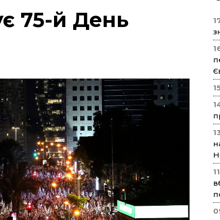
ує 75-й День
17
з
1
п
Є
1
1
п
1
н
Н
1
в
п
0