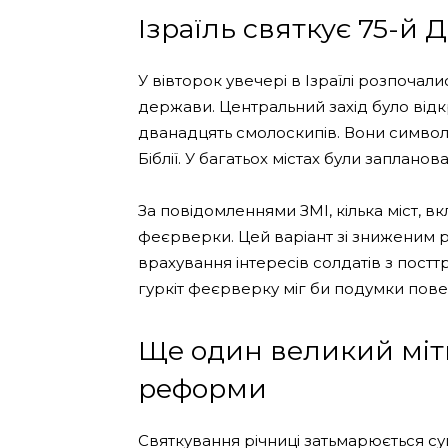
Ізраїль святкує 75-й
У вівторок увечері в Ізраїлі розпочали
держави. Центральний захід було відкр
дванадцять смолоскипів. Вони символі
Біблії. У багатьох містах були заплано
За повідомленнями ЗМІ, кілька міст, 
феєрверки. Цей варіант зі зниженим 
врахування інтересів солдатів з пос
гуркіт феєрверку міг би подумки пов
Ще один великий міт
реформи
Святкування річниці затьмарюється с