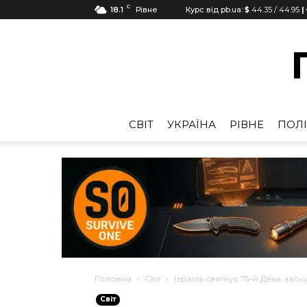
C
18.1
Рівне
Курс від pb.ua:
$
44.35
/
44.95
|
CВІТ
УКРАЇНА
РІВНЕ
ПОЛІ
Головна
Cвіт
Ізраїль святкує 75-й День зас
Cвіт