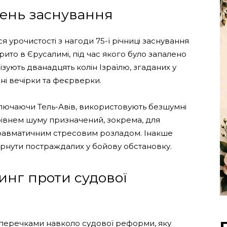
 День заснування
ся урочистості з нагоди 75-ї річниці заснування
ито в Єрусалимі, під час якого було запалено
зують дванадцять колін Ізраїлю, згаданих у
вані вечірки та феєрверки.
включаючи Тель-Авів, використовують безшумні
рівнем шуму призначений, зокрема, для
ттравматичним стресовим розладом. Інакше
ернути постраждалих у бойову обстановку.
инг проти судової
уперечками навколо судової реформи, яку