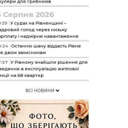
куляри для грибників
6 Серпня 2026
9:35
У судах на Рівненщині –
адровий голод через низьку
арплату і надмірне навантаження
8:24
Останню шану віддасть Рівне
е двом захисникам
7:37
У Рівному знайшли рішення для
ведення в експлуатацію житлової
екції на 68 квартир
ВСІ НОВИНИ