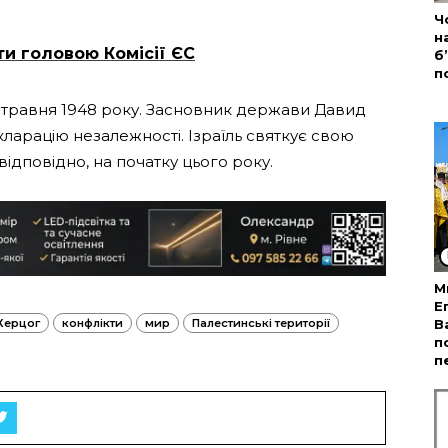
Ч
н
ти головою Комісії ЄС
б
п
 травня 1948 року. Засновник держави Давид
екларацію незалежності. Ізраїль святкує свою
ідповідно, на початку цього року.
М
Е
 Херцог
конфлікти
мир
Палестинські території
В
п
п