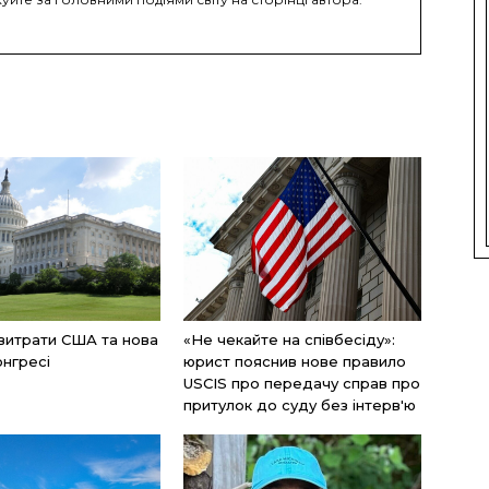
 витрати США та нова
«Не чекайте на співбесіду»:
онгресі
юрист пояснив нове правило
USCIS про передачу справ про
притулок до суду без інтерв'ю