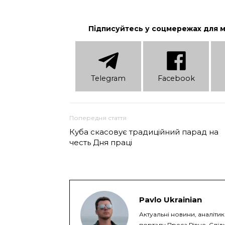
Підписуйтесь у соцмережах для 
Telеgram
Facebook
Попередня стаття
Куба скасовує традиційний парад на
честь Дня праці
Pavlo Ukrainian
Актуальні новини, аналіти
порталу Преса Рівне. Слідк