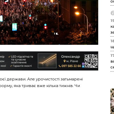
о
1
к
з
1
щ
1
в
с
оєї держави. Але урочистості затьмарені
рму, яка триває вже кілька тижнів. Чи