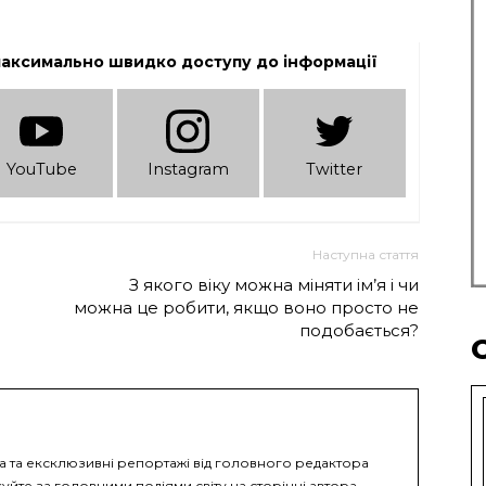
максимально швидко доступу до інформації
YouTube
Instagram
Twitter
Наступна стаття
З якого віку можна міняти ім’я і чи
можна це робити, якщо воно просто не
подобається?
ка та ексклюзивні репортажі від головного редактора
уйте за головними подіями світу на сторінці автора.