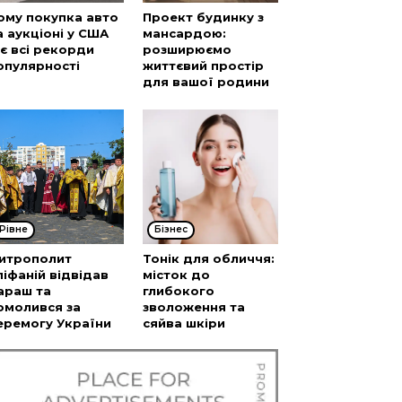
ому покупка авто
Проект будинку з
а аукціоні у США
мансардою:
’є всі рекорди
розширюємо
опулярності
життєвий простір
для вашої родини
Рівне
Бізнес
итрополит
Тонік для обличчя:
піфаній відвідав
місток до
араш та
глибокого
омолився за
зволоження та
еремогу України
сяйва шкіри