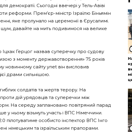
я демократії. Сьогодні ввечері у Тель-Авіві
роти реформи. Прем’єр-міністр Ізраїлю Біньямін
енні, яке пролунало на церемонії в Єрусалимі.
 шум, давайте на мить подивимося на велике
ю Іцхак Герцог назвав суперечку про судову
Н
изою з моменту державотворення» 75 років
к
ому новинному сайту ynet він висловив
в
цієї драми сильнішою.
м
ц
агиблих солдатів та жертв терору. На
проти дій урядовців та суперечки між
рм. На середу заплановано повітряний парад
е у ньому візьмуть участь і ВПС Німеччини.
 2.0 пілотуватиме особисто інспектор ВПС Інго
ні німецьким та ізраїльським прапорами.