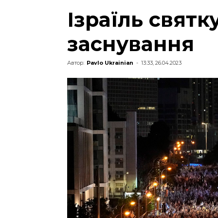
Ізраїль святк
заснування
Автор:
Pavlo Ukrainian
-
13:33, 26.04.2023