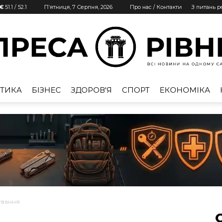
 €
51.1
/
52.1
П’ятниця, 7 Серпня, 2026
Про нас / Контакти
З питань 
ТИКА
БІЗНЕС
ЗДОРОВ'Я
СПОРТ
ЕКОНОМІКА
Преса
Рівне
нування