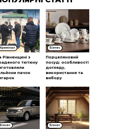
Кримінал
Бізнес
а Рівненщині з
Порцеляновий
раденого тютюну
посуд: особливості
иготовляли
догляду,
ільйони пачок
використання та
игарок
вибору
Бізнес
Бізнес