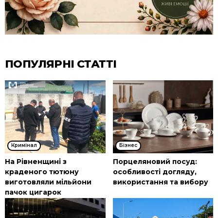
ПОПУЛЯРНІ СТАТТІ
Кримінал
Бізнес
На Рівненщині з
Порцеляновий посуд:
краденого тютюну
особливості догляду,
виготовляли мільйони
використання та вибору
пачок цигарок