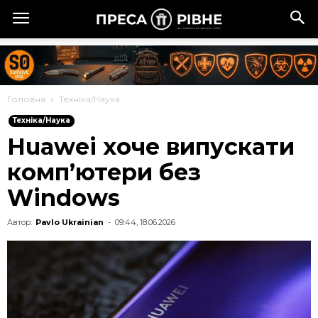
Головна
Техніка/Наука
Техніка/Наука
Huawei хоче випускати
комп’ютери без
Windows
Автор:
Pavlo Ukrainian
-
09:44, 18.06.2026