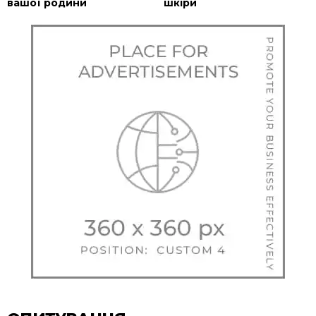
вашої родини
шкіри