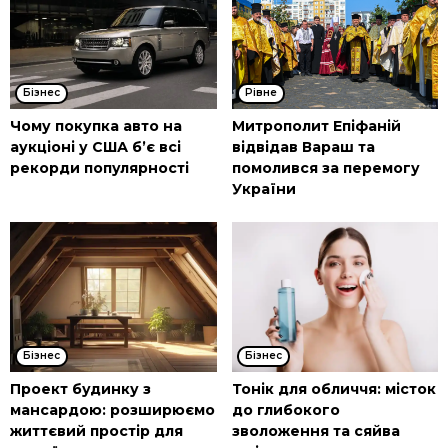
Бізнес
Рівне
Чому покупка авто на
Митрополит Епіфаній
аукціоні у США б’є всі
відвідав Вараш та
рекорди популярності
помолився за перемогу
України
Бізнес
Бізнес
Проект будинку з
Тонік для обличчя: місток
мансардою: розширюємо
до глибокого
життєвий простір для
зволоження та сяйва