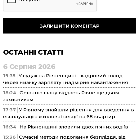
ОСТАННІ СТАТТІ
6 Серпня 2026
19:35
У судах на Рівненщині – кадровий голод
через низьку зарплату і надмірне навантаження
18:24
Останню шану віддасть Рівне ще двом
захисникам
17:37
У Рівному знайшли рішення для введення в
експлуатацію житлової секції на 68 квартир
16:34
На Рівненщині зловили двох п’яних водіїв
15:36
Сучасні методи подолання безпліддя, від