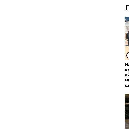
Н
к
в
м
ц