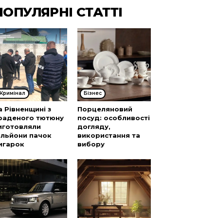
ПОПУЛЯРНІ СТАТТІ
Кримінал
Бізнес
а Рівненщині з
Порцеляновий
раденого тютюну
посуд: особливості
иготовляли
догляду,
ільйони пачок
використання та
игарок
вибору