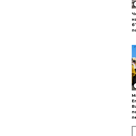
Ч
н
б
п
М
Е
В
п
п