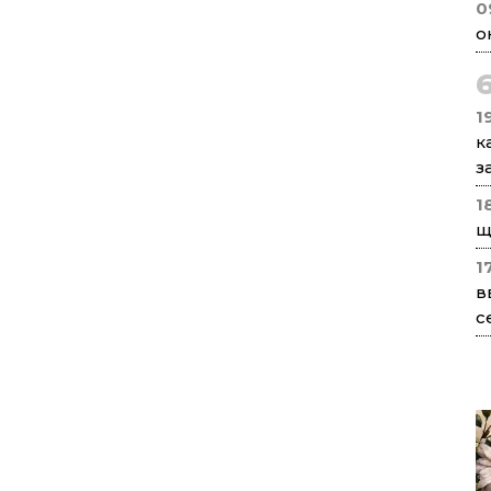
0
о
1
к
з
1
щ
1
в
с