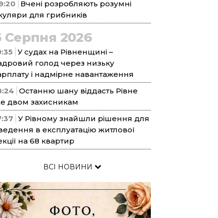
9:20
Вчені розробляють розумні
куляри для грибників
6 Серпня 2026
9:35
У судах на Рівненщині –
адровий голод через низьку
арплату і надмірне навантаження
8:24
Останню шану віддасть Рівне
е двом захисникам
7:37
У Рівному знайшли рішення для
ведення в експлуатацію житлової
екції на 68 квартир
ВСІ НОВИНИ