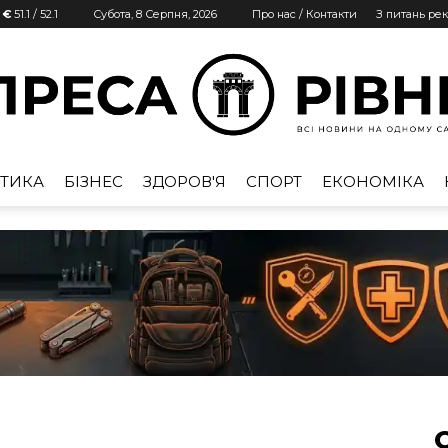
| €
51.1
/
52.1
Субота, 8 Серпня, 2026
Про нас / Контакти
З питань ре
ТИКА
БІЗНЕС
ЗДОРОВ'Я
СПОРТ
ЕКОНОМІКА
Преса
Рівне