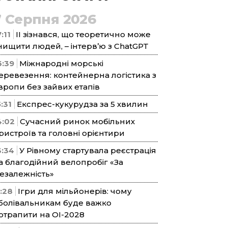
7 Серпня 2026
:11
ІІ зізнався, що теоретично може
нищити людей, – інтерв’ю з ChatGPT
6:39
Міжнародні морські
еревезення: контейнерна логістика з
вропи без зайвих етапів
5:31
Експрес-кукурудза за 5 хвилин
4:02
Сучасний ринок мобільних
ристроїв та головні орієнтири
3:34
У Рівному стартувала реєстрація
а благодійний велопробіг «За
езалежність»
1:28
Ігри для мільйонерів: чому
болівальникам буде важко
отрапити на ОІ-2028