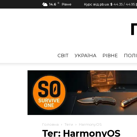
C
14.6
Рівне
Курс від pb.ua:
$
44.35
/
44.95
CВІТ
УКРАЇНА
РІВНЕ
ПОЛІ
Головна
Теги
HarmonyOS
Тег: HarmonyOS