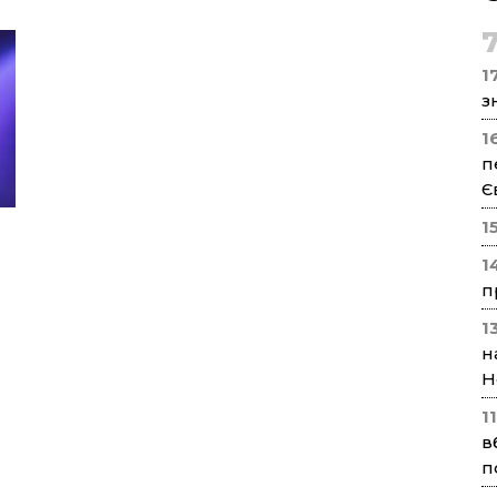
17
з
1
п
Є
1
1
п
1
н
Н
1
в
п