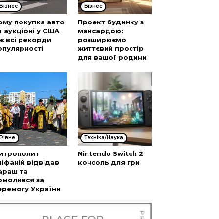
Бізнес
Бізнес
ому покупка авто
Проект будинку з
а аукціоні у США
мансардою:
’є всі рекорди
розширюємо
опулярності
життєвий простір
для вашої родини
Рівне
Техніка/Наука
итрополит
Nintendo Switch 2
піфаній відвідав
консоль для гри
араш та
омолився за
еремогу України