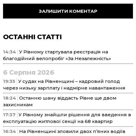
ОСТАННІ СТАТТІ
14:34
У Рівному стартувала реєстрація на
благодійний велопробіг «За Незалежність»
6 Серпня 2026
19:35
У судах на Рівненщині – кадровий голод
через низьку зарплату і надмірне навантаження
18:24
Останню шану віддасть Рівне ще двом
захисникам
17:37
У Рівному знайшли рішення для введення в
експлуатацію житлової секції на 68 квартир
16:34
На Рівненщині зловили двох п’яних водіїв