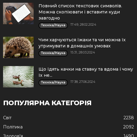
Повний список текстових символів.
Можна скопіювати і вставити куди
завгодно
17:49, 28.02.2024
Техніка/Наука
Чим харчуються їжаки та чи можна їх
утримувати в домашніх умовах
15:31, 28.03.2024
Техніка/Наука
Що їдять качки на ставку та вдома і чому
їх не...
17:38, 27.06.2024
Техніка/Наука
ПОПУЛЯРНА КАТЕГОРІЯ
Cвіт
2238
Політика
2092
Здоров'я
1490