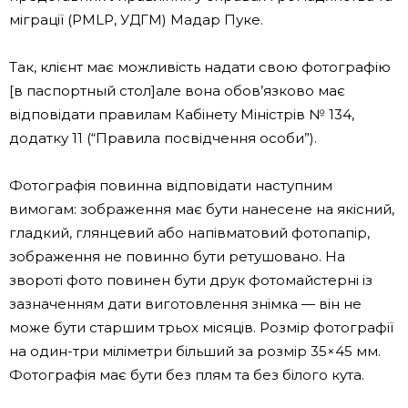
міграції (PMLP, УДГМ) Мадар Пуке.
Так, клієнт має можливість надати свою фотографію
[в паспортный стол]але вона обов’язково має
відповідати правилам Кабінету Міністрів № 134,
додатку 11 (“Правила посвідчення особи”).
Фотографія повинна відповідати наступним
вимогам: зображення має бути нанесене на якісний,
гладкий, глянцевий або напівматовий фотопапір,
зображення не повинно бути ретушовано. На
звороті фото повинен бути друк фотомайстерні із
зазначенням дати виготовлення знімка — він не
може бути старшим трьох місяців. Розмір фотографії
на один-три міліметри більший за розмір 35×45 мм.
Фотографія має бути без плям та без білого кута.