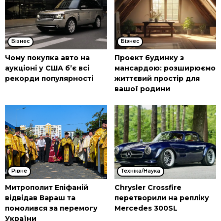
Бізнес
Бізнес
Чому покупка авто на
Проект будинку з
аукціоні у США б’є всі
мансардою: розширюємо
рекорди популярності
життєвий простір для
вашої родини
Рівне
Техніка/Наука
Митрополит Епіфаній
Chrysler Crossfire
відвідав Вараш та
перетворили на репліку
помолився за перемогу
Mercedes 300SL
України