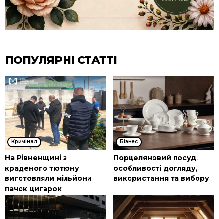
ПОПУЛЯРНІ СТАТТІ
Кримінал
Бізнес
На Рівненщині з
Порцеляновий посуд:
краденого тютюну
особливості догляду,
виготовляли мільйони
використання та вибору
пачок цигарок