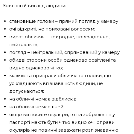
Зовнішній вигляд людини:
становище голови – прямий погляд у камеру
очі відкриті, не приховані волоссям;
вираз обличчя – природне, повсякденне,
нейтральне;
погляд – нейтральний, спрямований у камеру;
обидві сторони особи однаково освітлені та
видно однаково чітко;
макіяж та прикраси обличчя та голови, що
ускладнюють впізнаваність людини, не
допускаються;
на обличчі немає відблисків;
на обличчі немає тіней;
якщо ви носите окуляри, то на зображенні у
паспорті мають бути чітко видно очі; оправи
окулярів не повинні заважати розпізнаванню