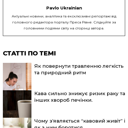
Pavlo Ukrainian
Актуальні новини, аналітика та ексклюзивні репортажі від
головного редактора порталу Преса Рівне. Слідкуйте за
головними подіями світу на сторінці автора.
СТАТТІ ПО ТЕМІ
Як повернути травленню легкість
та природний ритм
Кава сильно знижує ризик раку та
інших хвороб печінки.
Чому з’являється “кавовий живіт” і
як з ним боротися