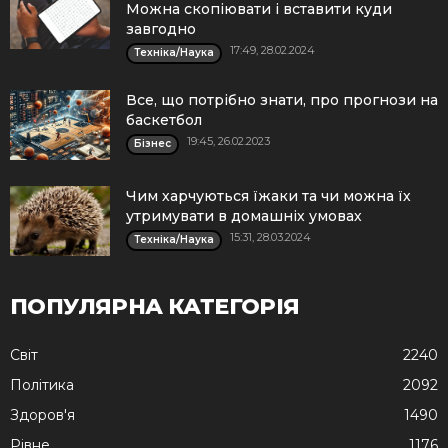
Можна скопіювати і вставити куди
завгодно
17:49, 28.02.2024
Техніка/Наука
Все, що потрібно знати, про прогнози на
баскетбол
19:45, 26.02.2023
Бізнес
Чим харчуються їжаки та чи можна їх
утримувати в домашніх умовах
15:31, 28.03.2024
Техніка/Наука
ПОПУЛЯРНА КАТЕГОРІЯ
Cвіт
2240
Політика
2092
Здоров'я
1490
Рівне
1176