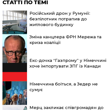
СТАТТІ ПО ТЕМІ
Російський дрон у Румунії:
безпілотник потрапив до
житлового будинку
Зміна канцлера ФРН Мережа та
криза коаліції
Екс-дочка “Газпрому” у Німеччині
хоче імпортувати ЗПГ із Канади
Німеччина боїться, а Зедер не
сумує
Мерц закликає співгромадян до