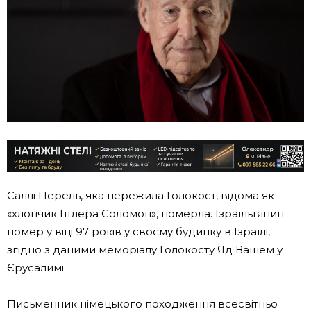
Саллі Перель, яка пережила Голокост, відома як
«хлопчик Гітлера Соломон», померла. Ізраїльтянин
помер у віці 97 років у своєму будинку в Ізраїлі,
згідно з даними меморіалу Голокосту Яд Вашем у
Єрусалимі.
Письменник німецького походження всесвітньо