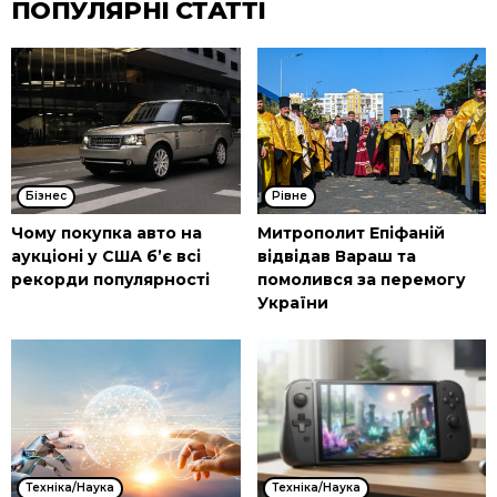
ПОПУЛЯРНІ СТАТТІ
Бізнес
Рівне
Чому покупка авто на
Митрополит Епіфаній
аукціоні у США б’є всі
відвідав Вараш та
рекорди популярності
помолився за перемогу
України
Техніка/Наука
Техніка/Наука