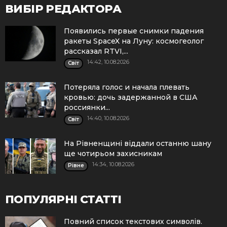
ВИБІР РЕДАКТОРА
Появились первые снимки падения
ракеты SpaceX на Луну: космогеолог
рассказал RTVI,...
14:42, 10.08.2026
Cвіт
Потеряла голос и начала плевать
кровью: дочь задержанной в США
россиянки...
14:40, 10.08.2026
Cвіт
На Рівненщині віддали останню шану
ще чотирьом захисникам
14:34, 10.08.2026
Рівне
ПОПУЛЯРНІ СТАТТІ
Повний список текстових символів.