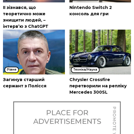
ІІ зізнався, що
Nintendo Switch 2
теоретично може
консоль для гри
знищити людей, –
інтерв’ю з ChatGPT
Рівне
Техніка/Наука
Загинув старший
Chrysler Crossfire
сержант з Полісся
перетворили на репліку
Mercedes 300SL