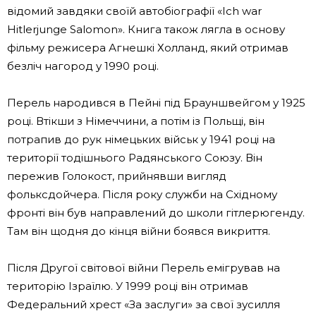
відомий завдяки своїй автобіографії «Ich war
Hitlerjunge Salomon». Книга також лягла в основу
фільму режисера Агнешкі Холланд, який отримав
безліч нагород у 1990 році.
Перель народився в Пейні під Брауншвейгом у 1925
році. Втікши з Німеччини, а потім із Польщі, він
потрапив до рук німецьких військ у 1941 році на
території тодішнього Радянського Союзу. Він
пережив Голокост, прийнявши вигляд
фольксдойчера. Після року служби на Східному
фронті він був направлений до школи гітлерюгенду.
Там він щодня до кінця війни боявся викриття.
Після Другої світової війни Перель емігрував на
територію Ізраїлю. У 1999 році він отримав
Федеральний хрест «За заслуги» за свої зусилля