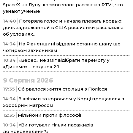
SpaceX на Луну: космогеолог рассказал RTVI, что
узнают ученые
14:40
Потеряла голос и начала плевать кровью:
дочь задержанной в США россиянки рассказала
об условиях...
14:34
На Рівненщині віддали останню шану ще
чотирьом захисникам
10:34
«Верес» не зміг відібрати перемогу у
«Динамо» – рахунок 2:1
9 Серпня 2026
17:35
Обірвалося життя стрільця з Полісся
14:34
З квітами та короваєм у Корці прощалися з
хоробрим матросом
12:35
Мільйони проти філософії
10:34
«Ви готували тільки пасажирів
до нововведень?»