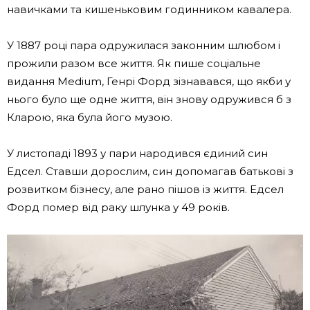
навичками та кишеньковим годинником кавалера.
У 1887 році пара одружилася законним шлюбом і
прожили разом все життя. Як пише соціальне
видання Medium, Генрі Форд зізнавався, що якби у
нього було ще одне життя, він знову одружився б з
Кларою, яка була його музою.
У листопаді 1893 у пари народився єдиний син
Едсел. Ставши дорослим, син допомагав батькові з
розвитком бізнесу, але рано пішов із життя. Едсел
Форд помер від раку шлунка у 49 років.