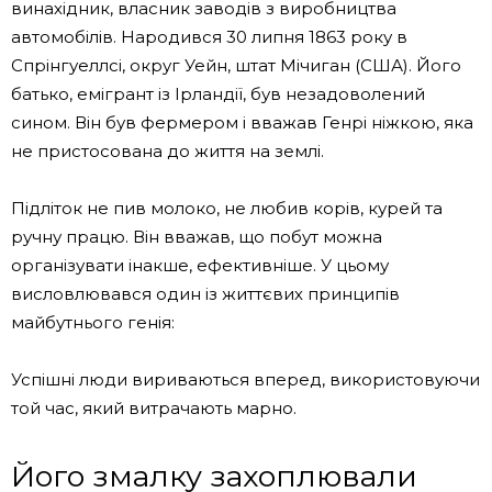
винахідник, власник заводів з виробництва
автомобілів. Народився 30 липня 1863 року в
Спрінгуеллсі, округ Уейн, штат Мічиган (США). Його
батько, емігрант із Ірландії, був незадоволений
сином. Він був фермером і вважав Генрі ніжкою, яка
не пристосована до життя на землі.
Підліток не пив молоко, не любив корів, курей та
ручну працю. Він вважав, що побут можна
організувати інакше, ефективніше. У цьому
висловлювався один із життєвих принципів
майбутнього генія:
Успішні люди вириваються вперед, використовуючи
той час, який витрачають марно.
Його змалку захоплювали