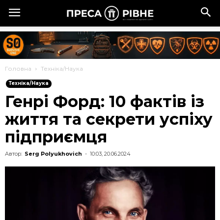
Головна
Техніка/Наука
Техніка/Наука
Генрі Форд: 10 фактів із
життя та секрети успіху
підприємця
Автор:
Serg Polyukhovich
-
10:03, 20.06.2024