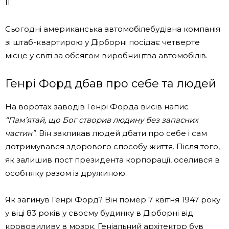
II.
Сьогодні американська автомобілебудівна компанія
зі штаб-квартирою у Дірборні посідає четверте
місце у світі за обсягом виробництва автомобілів.
Генрі Форд дбав про себе та людей
На воротах заводів Генрі Форда висів напис
“Пам’ятай, що Бог створив людину без запасних
частин”
. Він закликав людей дбати про себе і сам
дотримувався здорового способу життя. Після того,
як залишив пост президента корпорації, оселився в
особняку разом із дружиною.
Як загинув Генрі Форд? Він помер 7 квітня 1947 року
у віці 83 років у своєму будинку в Дірборні від
крововиливу в мозок. Геніальний архітектор був