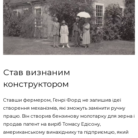
Став визнаним
конструктором
Ставши фермером, Генрі Форд не залишив ідеї
створення механізмів, які зможуть замінити ручну
працю. Він створив бензинову молотарку для зерна і
продав патент на виріб Томасу Едісону,
американському винахіднику та підприємцю, який