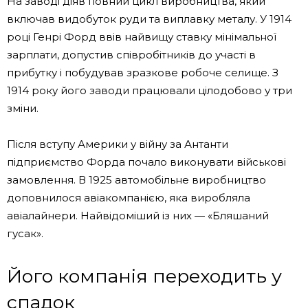
На заводі діяв повний цикл виробництва, який
включав видобуток руди та виплавку металу. У 1914
році Генрі Форд ввів найвищу ставку мінімальної
зарплати, допустив співробітників до участі в
прибутку і побудував зразкове робоче селище. З
1914 року його заводи працювали цілодобово у три
зміни.
Після вступу Америки у війну за Антанти
підприємство Форда почало виконувати військові
замовлення. В 1925 автомобільне виробництво
доповнилося авіакомпанією, яка виробляла
авіалайнери. Найвідоміший із них — «Бляшаний
гусак».
Його компанія переходить у
спадок