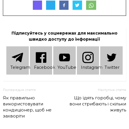
Підписуйтесь у соцмережах для максимально
швидко доступу до інформації
Telеgram
Facebook
YouTube
Instagram
Twitter
Попередня стаття
Наступна стаття
Як правильно
Що їдять горобці, чому
використовувати
вони стрибають і скільки
кондиціонер, щоб не
живуть
захворіти