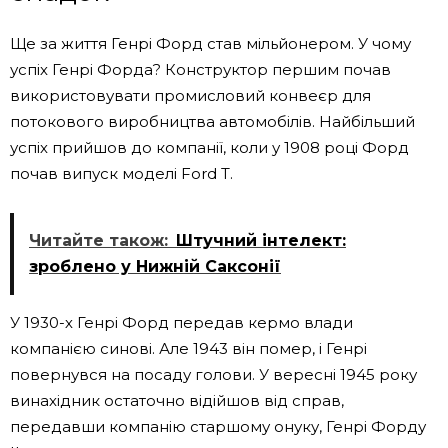
Ще за життя Генрі Форд став мільйонером. У чому
успіх Генрі Форда? Конструктор першим почав
використовувати промисловий конвеєр для
потокового виробництва автомобілів. Найбільший
успіх прийшов до компанії, коли у 1908 році Форд
почав випуск моделі Ford T.
Читайте також:
Штучний інтелект:
зроблено у Нижній Саксонії
У 1930-х Генрі Форд передав кермо влади
компанією синові. Але 1943 він помер, і Генрі
повернувся на посаду голови. У вересні 1945 року
винахідник остаточно відійшов від справ,
передавши компанію старшому онуку, Генрі Форду