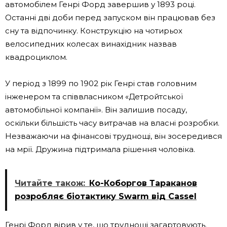
автомобілем Генрі Форд завершив у 1893 році.
Останні дві доби перед запуском він працював без
сну та відпочинку. Конструкцію на чотирьох
велосипедних колесах винахідник назвав
квадроциклом.
У період з 1899 по 1902 рік Генрі став головним
інженером та співвласником «Детройтської
автомобільної компанії». Він залишив посаду,
оскільки більшість часу витрачав на власні розробки.
Незважаючи на фінансові труднощі, він зосередився
на мрії. Дружина підтримала рішення чоловіка.
Читайте також:
Ко-Коборгов Тараканов
розробляє біотактику Swarm від Cassel
Генрі Форд вірив у те, що труднощі загартовують.