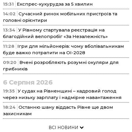
15:31
Експрес-кукурудза за 5 хвилин
14:02
Сучасний ринок мобільних пристроїв та
головні орієнтири
13:34
У Рівному стартувала реєстрація на
благодійний велопробіг «За Незалежність»
11:28
Ігри для мільйонерів: чому вболівальникам
буде важко потрапити на ОІ-2028
09:20
Вчені розробляють розумні окуляри для
грибників
6 Серпня 2026
19:35
У судах на Рівненщині – кадровий голод
через низьку зарплату і надмірне навантаження
18:24
Останню шану віддасть Рівне ще двом
захисникам
ВСІ НОВИНИ