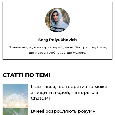
Serg Polyukhovich
Почніть звідти, де ви зараз перебуваєте. Використовуйте те,
що у вас є, і робіть усе, що можете.
СТАТТІ ПО ТЕМІ
ІІ зізнався, що теоретично може
знищити людей, – інтерв’ю з
ChatGPT
Вчені розробляють розумні