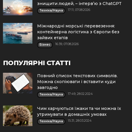
знищити людей, – інтерв’ю з ChatGPT
17:11, 07.08.2026
Техніка/Наука
Міжнародні морські перевезення:
контейнерна логістика з Європи без
зайвих етапів
16:39, 07.08.2026
Бізнес
ПОПУЛЯРНІ СТАТТІ
Повний список текстових символів.
Можна скопіювати і вставити куди
завгодно
17:49, 28.02.2024
Техніка/Наука
Чим харчуються їжаки та чи можна їх
утримувати в домашніх умовах
15:31, 28.03.2024
Техніка/Наука