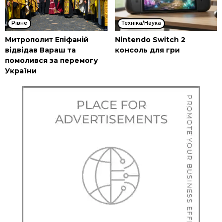
Рівне
Техніка/Наука
Митрополит Епіфаній
Nintendo Switch 2
відвідав Вараш та
консоль для гри
помолився за перемогу
України