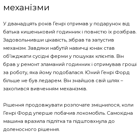
механізми
У дванадцять років Генрі отримав у подарунок від
батька кишеньковий годинник і повністю їх розібрав.
Задовольнивши цікавість, зібрав та запустив
механізм. Завдяки набутій навичці юнак став
об’їжджати сусідні ферми у пошуках клієнтів. Він
брав у ремонт зламаний годинник і отримував гроші
за роботу, яка йому подобалася. Юний Генрі Форд
більше не був ледарем. Він знайшов свій шлях –
захопився вивченням механізмів.
Рішення продовжувати розпочате зміцнилося, коли
Генрі Форд уперше побачив локомобіль. Самохідна
машина вразила підлітка та підштовхнула до
доленосного рішення.