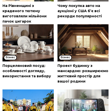
На Рівненщині з
Чому покупка авто на
краденого тютюну
аукціоні у США б’є всі
виготовляли мільйони
рекорди популярності
пачок цигарок
Бізнес
Бізнес
Порцеляновий посуд:
Проект будинку з
особливості догляду,
мансардою: розширюємо
використання та вибору
життєвий простір для
вашої родини