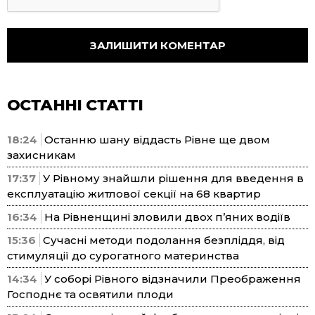
ОСТАННІ СТАТТІ
18:24
Останню шану віддасть Рівне ще двом
захисникам
17:37
У Рівному знайшли рішення для введення в
експлуатацію житлової секції на 68 квартир
16:34
На Рівненщині зловили двох п’яних водіїв
15:36
Сучасні методи подолання безпліддя, від
стимуляції до сурогатного материнства
14:34
У соборі Рівного відзначили Преображення
Господнє та освятили плоди