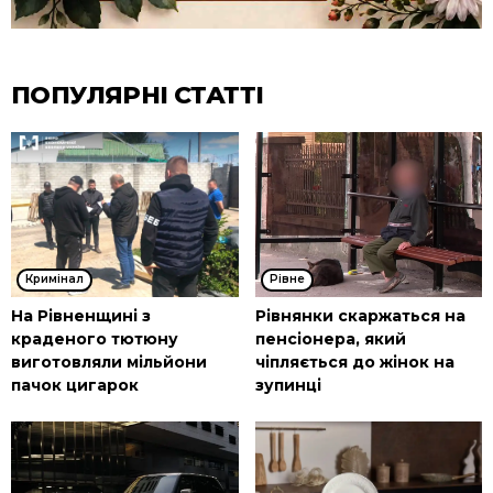
ПОПУЛЯРНІ СТАТТІ
Кримінал
Рівне
На Рівненщині з
Рівнянки скаржаться на
краденого тютюну
пенсіонера, який
виготовляли мільйони
чіпляється до жінок на
пачок цигарок
зупинці