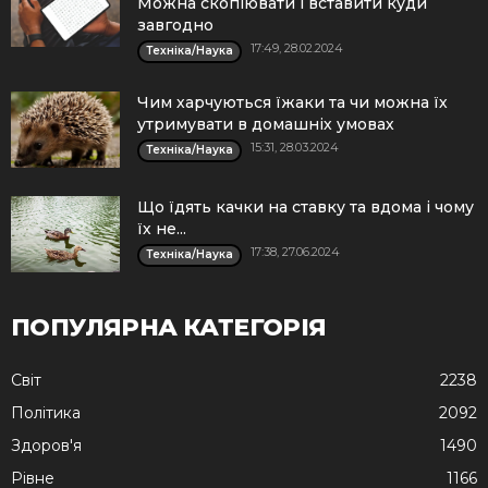
Можна скопіювати і вставити куди
завгодно
17:49, 28.02.2024
Техніка/Наука
Чим харчуються їжаки та чи можна їх
утримувати в домашніх умовах
15:31, 28.03.2024
Техніка/Наука
Що їдять качки на ставку та вдома і чому
їх не...
17:38, 27.06.2024
Техніка/Наука
ПОПУЛЯРНА КАТЕГОРІЯ
Cвіт
2238
Політика
2092
Здоров'я
1490
Рівне
1166