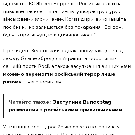
відомства ЄС Жозеп Боррель. «Російські атаки на
цивільне населення та цивільну інфраструктуру є
військовими злочинами». Командири, виконавці та
посібники не залишаться без покарання. “Всі вони
будуть притягнуті до відповідальності”.
Президент Зеленський, однак, знову зажадав від
Заходу більше зброї для України та жорсткіших
санкцій проти Росії, а також засудження винних.
«Ми
можемо перемогти російський терор лише
разом»,
– наголосив він.
Читайте також:
Заступник Bundestag
розмовляв з російськими прихильниками
У п’ятницю вранці російська ракета потрапила у
висотну будівлю у місті. Міська влада оголосила