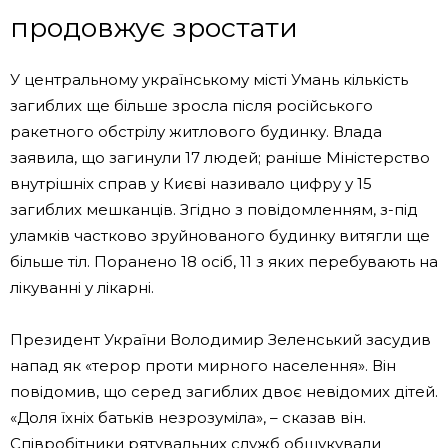
продовжує зростати
У центральному українському місті Умань кількість
загиблих ще більше зросла після російського
ракетного обстрілу житлового будинку. Влада
заявила, що загинули 17 людей; раніше Міністерство
внутрішніх справ у Києві називало цифру у 15
загиблих мешканців. Згідно з повідомленням, з-під
уламків частково зруйнованого будинку витягли ще
більше тіл. Поранено 18 осіб, 11 з яких перебувають на
лікуванні у лікарні.
Президент України Володимир Зеленський засудив
напад як «терор проти мирного населення». Він
повідомив, що серед загиблих двоє невідомих дітей.
«Доля їхніх батьків незрозуміла», – сказав він.
Співробітники рятувальних служб обшукували