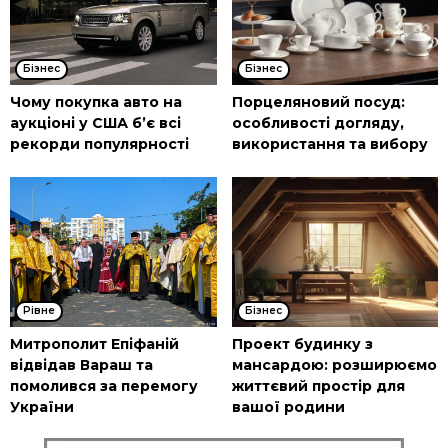
Бізнес
Бізнес
Чому покупка авто на
Порцеляновий посуд:
аукціоні у США б’є всі
особливості догляду,
рекорди популярності
використання та вибору
Рівне
Бізнес
Митрополит Епіфаній
Проект будинку з
відвідав Вараш та
мансардою: розширюємо
помолився за перемогу
життєвий простір для
України
вашої родини