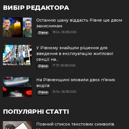
ВИБІР РЕДАКТОРА
Останню шану віддасть Рівне ще двом
захисникам
18:24, 06.08.2026
Рівне
У Рівному знайшли рішення для
введення в експлуатацію житлової
секції на...
17:37, 06.08.2026
Рівне
На Рівненщині зловили двох п’яних
водіїв
16:34, 06.08.2026
Рівне
ПОПУЛЯРНІ СТАТТІ
Повний список текстових символів.