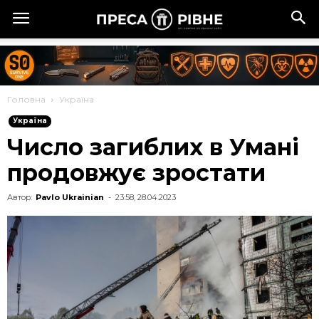
Головна
Україна
Україна
Число загиблих в Умані
продовжує зростати
Автор:
Pavlo Ukrainian
-
23:58, 28.04.2023