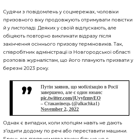
Судячи з повідомлень у соцмережах, чоловіки
призовного віку продовжують отримувати повістки
й у листопаді. Деяких у своїй відпускають, але
обіцяють повторно викликати відразу після
закінчення осіннього призову терміновиків. Так,
співробітник адміністрації із Новгородської області
розповів журналістам, що його планують призвати у
березні 2023 року.
Путін заявив, що мобілізацію в Росії
завершено, але є один нюанс
pic.twitter.com/jUyyfzmvEO
– Стаканівець (@alkachka1)
November 2, 2022
Однак є випадки, коли хлопцям навіть не дають
з’їздити додому по речі або переставити машини.
Бронь від підприємства також більше не є