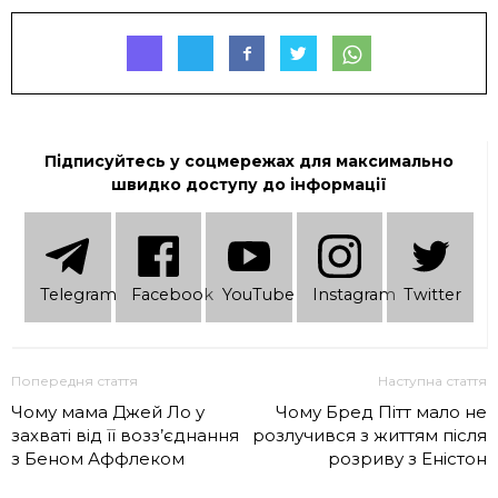
Підписуйтесь у соцмережах для максимально
швидко доступу до інформації
Telеgram
Facebook
YouTube
Instagram
Twitter
Попередня стаття
Наступна стаття
Чому мама Джей Ло у
Чому Бред Пітт мало не
захваті від її возз’єднання
розлучився з життям після
з Беном Аффлеком
розриву з Еністон