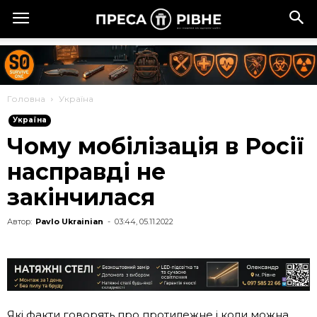
Головна
Україна
Україна
Чому мобілізація в Росії
насправді не
закінчилася
Автор:
Pavlo Ukrainian
-
03:44, 05.11.2022
Які факти говорять про протилежне і коли можна