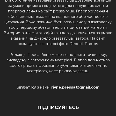
Використання матеріалів pressa.rv.ua дозволяється лише
за умови прямого і відкритого для пошукових систем
гіперпосилання на сайт pressa.rv.ua. Гіперпосилання є
обов'язковим незалежно від повного або часткового
цитування. Воно повинно бути розміщене у підзаголовку
або у першому абзаці і вести на цитований матеріал.
Використання фотографій та відео дозволяється за умови
вказання на джерело pressa.rv.ua і автора. На сайті
розміщуються стокові фото Deposit Photos.
Редакція Преса Рівне може не поділяти точки зору,
викладену в авторському матеріалі. Відповідальність за
достовірність інформації, опублікованої в рекламних
матеріалах, несе рекламодавець.
Зв'язатися з нами:
rivne.pressa@gmail.com
ПІДПИСУЙТЕСЬ