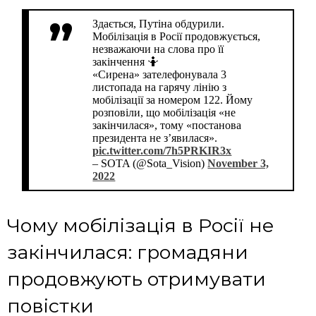
Здається, Путіна обдурили.
Мобілізація в Росії продовжується,
незважаючи на слова про її
закінчення 🤷
«Сирена» зателефонувала 3
листопада на гарячу лінію з
мобілізації за номером 122. Йому
розповіли, що мобілізація «не
закінчилася», тому «постанова
президента не з’явилася».
pic.twitter.com/7h5PRKIR3x
– SOTA (@Sota_Vision)
November 3,
2022
Чому мобілізація в Росії не
закінчилася: громадяни
продовжують отримувати
повістки