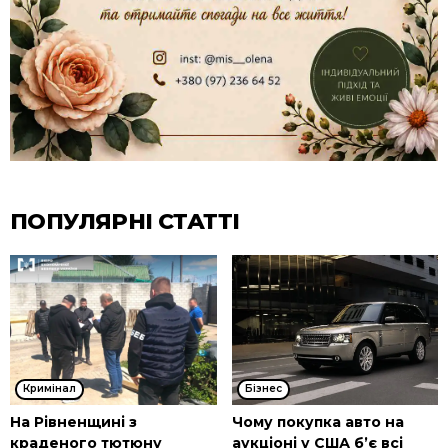
ПОПУЛЯРНІ СТАТТІ
Кримінал
Бізнес
На Рівненщині з
Чому покупка авто на
краденого тютюну
аукціоні у США б’є всі