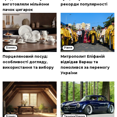
виготовляли мільйони
рекорди популярності
пачок цигарок
Бізнес
Рівне
Порцеляновий посуд:
Митрополит Епіфаній
особливості догляду,
відвідав Вараш та
використання та вибору
помолився за перемогу
України
Бізнес
Техніка/Наука