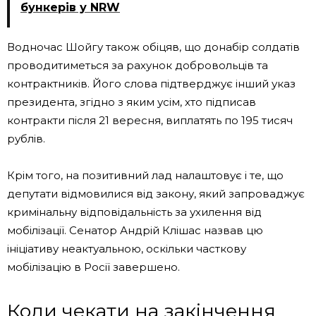
бункерів у NRW
Водночас Шойгу також обіцяв, що донабір солдатів
проводитиметься за рахунок добровольців та
контрактників. Його слова підтверджує інший указ
президента, згідно з яким усім, хто підписав
контракти після 21 вересня, виплатять по 195 тисяч
рублів.
Крім того, на позитивний лад налаштовує і те, що
депутати відмовилися від закону, який запроваджує
кримінальну відповідальність за ухилення від
мобілізації. Сенатор Андрій Клішас назвав цю
ініціативу неактуальною, оскільки часткову
мобілізацію в Росії завершено.
Коли чекати на закінчення