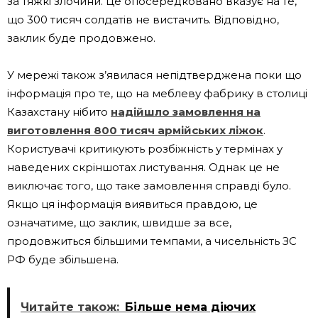
за тяжкі злочини. Це опосередковано вказує на те,
що 300 тисяч солдатів не вистачить. Відповідно,
заклик буде продовжено.
У мережі також з’явилася непідтверджена поки що
інформація про те, що на меблеву фабрику в столиці
Казахстану нібито
надійшло замовлення на
виготовлення 800 тисяч армійських ліжок
.
Користувачі критикують розбіжність у термінах у
наведених скріншотах листування. Однак це не
виключає того, що таке замовлення справді було.
Якщо ця інформація виявиться правдою, це
означатиме, що заклик, швидше за все,
продовжиться більшими темпами, а чисельність ЗС
РФ буде збільшена.
Читайте також:
Більше нема діючих