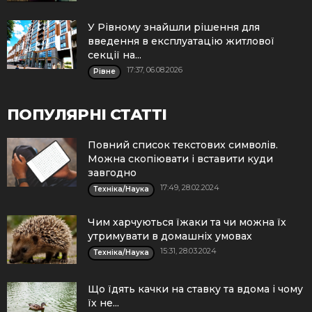
У Рівному знайшли рішення для
введення в експлуатацію житлової
секції на...
17:37, 06.08.2026
Рівне
ПОПУЛЯРНІ СТАТТІ
Повний список текстових символів.
Можна скопіювати і вставити куди
завгодно
17:49, 28.02.2024
Техніка/Наука
Чим харчуються їжаки та чи можна їх
утримувати в домашніх умовах
15:31, 28.03.2024
Техніка/Наука
Що їдять качки на ставку та вдома і чому
їх не...