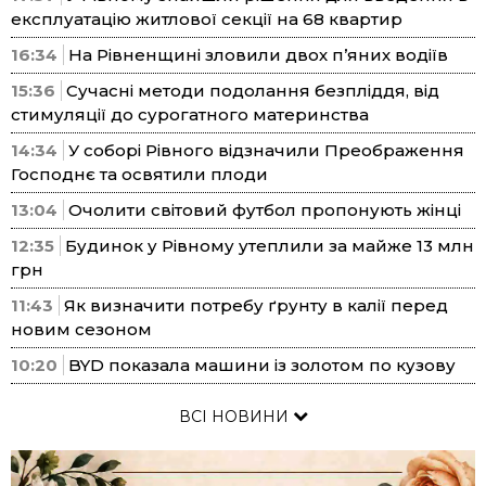
експлуатацію житлової секції на 68 квартир
16:34
На Рівненщині зловили двох п’яних водіїв
15:36
Сучасні методи подолання безпліддя, від
стимуляції до сурогатного материнства
14:34
У соборі Рівного відзначили Преображення
Господнє та освятили плоди
13:04
Очолити світовий футбол пропонують жінці
12:35
Будинок у Рівному утеплили за майже 13 млн
грн
11:43
Як визначити потребу ґрунту в калії перед
новим сезоном
10:20
BYD показала машини із золотом по кузову
ВСІ НОВИНИ