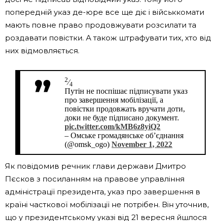
попередній указ де-юре все ще діє і військкомати
мають повне право продовжувати розсилати та
роздавати повістки. А також штрафувати тих, хто від
них відмовляється.
2
⁄
4
Путін не поспішає підписувати указ
про завершення мобілізації, а
повістки продовжать вручати доти,
доки не буде підписано документ.
pic.twitter.com/kMB6z8yiQ2
– Омське громадянське об’єднання
(@omsk_ogo)
November 1, 2022
Як повідомив речник глави держави Дмитро
Пєсков з посиланням на правове управління
адміністрації президента, указ про завершення в
країні часткової мобілізації не потрібен. Він уточнив,
що у президентському указі від 21 вересня йшлося