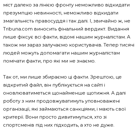
міст далеко за лінією фронту неможливо відкидати
презумпцію невинності, неможливо відкидати
змагальність правосуддя і так далі. І, звичайно ж, не
Tribuna.com виносить фінальний вердикт. Видання
лише фіксує всі факти, відомі нашим журналістам. А
також ми зараз залучаємо користувачів. Тепер тисячі
людей можуть допомагати нашим журналістам
помічати факти, про які ми не знаємо.
Так от, ми лише збираємо ці факти. Зрештою, це
відкритий файл, він публікується на сайті і
оновлюватиметься щонайменше щотижня. А далі
роботу з ним продовжуватимуть уповноважені
організації, які займаються санкціями, і мають свої
критерії. Вони просто дивитимуться, хто зі
спортсменів під них підходить, а хто не дуже.