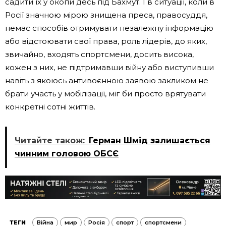
садити їх у окопи десь під Бахмут. І в ситуації, коли в
Росії значною мірою знищена преса, правосуддя,
немає способів отримувати незалежну інформацію
або відстоювати свої права, роль лідерів, до яких,
звичайно, входять спортсмени, досить висока,
кожен з них, не підтримавши війну або виступивши
навіть з якоюсь антивоєнною заявою закликом не
брати участь у мобілізації, міг би просто врятувати
конкретні сотні життів.
Читайте також:
Герман Шмід залишається
чинним головою ОБСЄ
ТЕГИ
Війна
мир
Росія
спорт
спортсмени