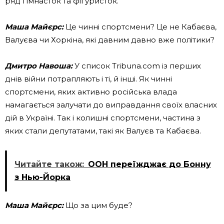
ряд гімнасток та фігуристок.
Маша Майєрс:
Це чинні спортсмени? Це не Кабаєва,
Валуєва чи Хоркіна, які давним давно вже політики?
Дмитро Навоша:
У список Tribuna.com із перших
днів війни потрапляють і ті, й інші. Як чинні
спортсмени, яких активно російська влада
намагається залучати до виправдання своїх власних
дій в Україні. Так і колишні спортсмени, частина з
яких стали депутатами, такі як Валуєв та Кабаєва.
Читайте також:
ООН переїжджає до Бонну
з Нью-Йорка
Маша Майєрс:
Що за цим буде?