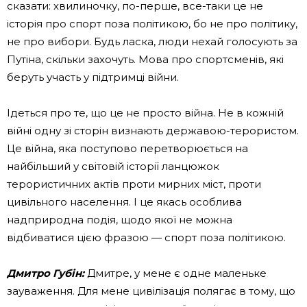
сказати: хвилиночку, по-перше, все-таки це не
історія про спорт поза політикою, бо не про політику,
не про вибори. Будь ласка, люди нехай голосують за
Путіна, скільки захочуть. Мова про спортсменів, які
беруть участь у підтримці війни.
Ідеться про те, що це не просто війна. Не в кожній
війні одну зі сторін визнають державою-терористом.
Це війна, яка поступово перетворюється на
найбільший у світовій історії ланцюжок
терористичних актів проти мирних міст, проти
цивільного населення. І це якась особлива
надприродна подія, щодо якої не можна
відбиватися цією фразою — спорт поза політикою.
Дмитро Губін:
Дмитре, у мене є одне маленьке
зауваження. Для мене цивілізація полягає в тому, що