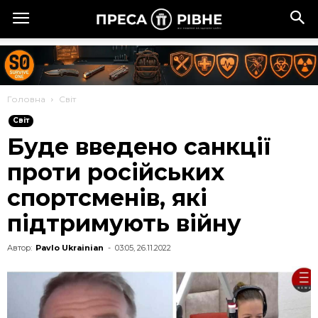
Головна
Cвіт
Cвіт
Буде введено санкції
проти російських
спортсменів, які
підтримують війну
Автор:
Pavlo Ukrainian
-
03:05, 26.11.2022