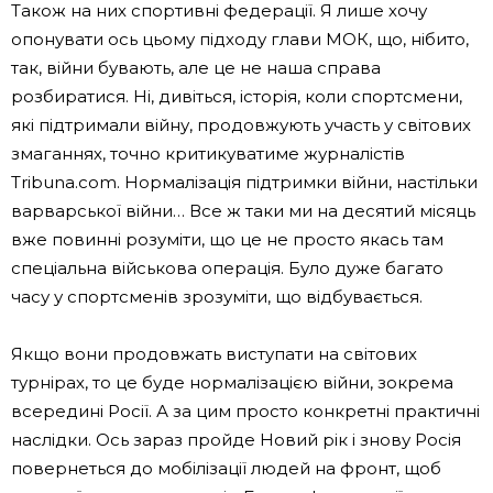
Також на них спортивні федерації. Я лише хочу
опонувати ось цьому підходу глави МОК, що, нібито,
так, війни бувають, але це не наша справа
розбиратися. Ні, дивіться, історія, коли спортсмени,
які підтримали війну, продовжують участь у світових
змаганнях, точно критикуватиме журналістів
Tribuna.com. Нормалізація підтримки війни, настільки
варварської війни… Все ж таки ми на десятий місяць
вже повинні розуміти, що це не просто якась там
спеціальна військова операція. Було дуже багато
часу у спортсменів зрозуміти, що відбувається.
Якщо вони продовжать виступати на світових
турнірах, то це буде нормалізацією війни, зокрема
всередині Росії. А за цим просто конкретні практичні
наслідки. Ось зараз пройде Новий рік і знову Росія
повернеться до мобілізації людей на фронт, щоб