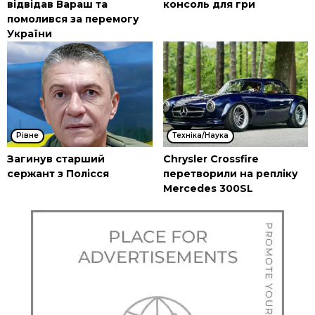
відвідав Вараш та
консоль для гри
помолився за перемогу
України
Рівне
Техніка/Наука
Загинув старший
Chrysler Crossfire
сержант з Полісся
перетворили на репліку
Mercedes 300SL