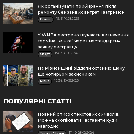
Як організувати прибирання після
ремонту без зайвих витрат і затримок
16:15, 10.08.2026
Бізнес
У WNBA екстрено шукають визначення
терміна “жінка” через нестандартну
заявку ексгравця...
15:07, 10.08.2026
Спорт
На Рівненщині віддали останню шану
ще чотирьом захисникам
13:34, 10.08.2026
Рівне
ПОПУЛЯРНІ СТАТТІ
Повний список текстових символів.
Можна скопіювати і вставити куди
завгодно
17:49, 28.02.2024
Техніка/Наука