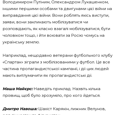
Володимиром Путіним, Олександром Лукашенком,
іншими першими особами та двигунами цієї війни на
виправдання цієї війни. Вони роблять якісь виступи,
заяви, вони закликають мобілізуватися чи
розповідають, як класно взагалі мобілізуватися, бути
чоловіком тощо, і йти воювати за Росію чомусь на
українську землю.
Наприклад, нещодавно ветерани футбольного клубу
«Спартак» зіграли з мобілізованими у футбол. Це все
частина пропагандистської кампанії, і дії цих людей
мають витлумачити як пропагандистські дії.
Маша Майєрс:
Наведіть приклад. Назвіть кілька
прізвищ, щоб було зрозуміло, про кого йдеться.
Дмитро Навоша:
Шахіст Карякін, лижник Велунов,