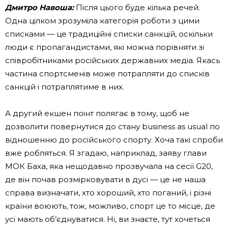
Дмитро Навоша:
Після цього буде кілька речей.
Одна цілком зрозуміла категорія роботи з цими
списками — це традиційні списки санкцій, оскільки
люди є пропагандистами, які можна порівняти зі
співробітниками російських державних медіа. Якась
частина спортсменів може потрапляти до списків
санкцій і потраплятиме в них.
А другий екшен поінт полягає в тому, щоб не
дозволити повернутися до стану business as usual по
відношенню до російського спорту. Хоча такі спроби
вже робляться. Я згадаю, наприклад, заяву глави
МОК Баха, яка нещодавно прозвучала на сесії G20,
де він почав розмірковувати в дусі — це не наша
справа визначати, хто хороший, хто поганий, і різні
країни воюють, тож, можливо, спорт це то місце, де
усі мають об’єднуватися. Ні, ви знаєте, тут хочеться