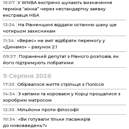
15:07
У WNBA екстрено шукають визначення
терміна “жінка” через нестандартну заявку
ексгравця НБА
13:34
На Рівненщині віддали останню шану ще
чотирьом захисникам
11:34
«Верес» не зміг відібрати перемогу у
«Динамо» – рахунок 2:1
09:37
Поранений депутат з Рівного розповів, як
його підтримують побратими
9 Серпня 2026
17:35
Обірвалося життя стрільця з Полісся
14:34
З квітами та короваєм у Корці прощалися з
хоробрим матросом
12:35
Мільйони проти філософії
10:34
«Ви готували тільки пасажирів
до нововведень?»