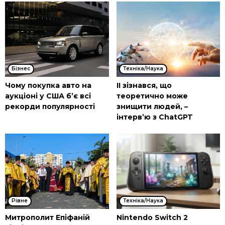
Бізнес
Техніка/Наука
Чому покупка авто на
ІІ зізнався, що
аукціоні у США б’є всі
теоретично може
рекорди популярності
знищити людей, –
інтерв’ю з ChatGPT
Рівне
Техніка/Наука
Митрополит Епіфаній
Nintendo Switch 2