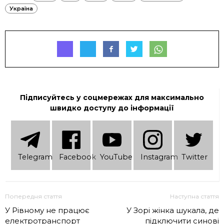
Україна
Підписуйтесь у соцмережах для максимально
швидко доступу до інформації
Telеgram
Facebook
YouTube
Instagram
Twitter
Попередня стаття
Наступна стаття
У Рівному не працює
У Зорі жінка шукала, де
електротранспорт
підключити синові