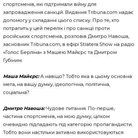
спортсменів, які підтримали війну для
запровадження санкцій. Видання Tribuna.com надає
допомогу у складанні цього списку. Про те, хто
потрапить у цей перелік і про санкції проти
російських спортсменів, розповів Дмитро Навоша,
засновник Tribuna.com, в ефірі Stratera Show на радіо
«Голос Берліна» з Машею Майєрс та Дмитром
Губіним.
Маша Майєрс:
А навіщо? Тобто яка в цьому основна
мета, на вашу думку, ідеологічна, політична,
соціальна?
Дмитро Навоша:
Чудове питання. По-перше,
частина спортсменів, на мою думку, цілком
очевидно підпадають під категорію пропагандисти.
Тобто вони настільки активно використовуються