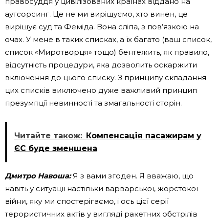
правосуддя у цивілізованих країнах віддано на
аутсорсинг. Це не ми вирішуємо, хто винен, це
вирішує суд та Феміда. Вона сліпа, з пов’язкою на
очах. У мене в таких списках, а їх багато (ваш список,
список «Миротворця» тощо) бентежить, як правило,
відсутність процедури, яка дозволить оскаржити
включення до цього списку. З принципу складання
цих списків виключено дуже важливий принцип
презумпції невинності та змагальності сторін.
Читайте також:
Компенсація пасажирам у
ЄС буде зменшена
Дмитро Навоша:
Я з вами згоден. Я вважаю, що
навіть у ситуації настільки варварської, жорстокої
війни, яку ми спостерігаємо, і ось цієї серії
терористичних актів у вигляді ракетних обстрілів