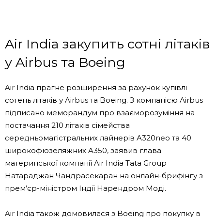
Air India закупить сотні літаків
у Airbus та Boeing
Air India прагне розширення за рахунок купівлі
сотень літаків у Airbus та Boeing. З компанією Airbus
підписано меморандум про взаєморозуміння на
постачання 210 літаків сімейства
середньомагістральних лайнерів A320neo та 40
широкофюзеляжних A350, заявив глава
материнської компанії Air India Tata Group
Натараджан Чандрасекаран на онлайн-брифінгу з
прем’єр-міністром Індії Нарендром Моді.
Air India також домовилася з Boeing про покупку в