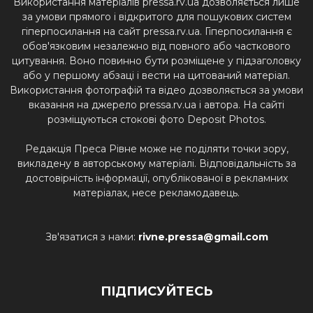
Використання матеріалів pressa.rv.ua дозволяється лише
за умови прямого і відкритого для пошукових систем
гіперпосилання на сайт pressa.rv.ua. Гіперпосилання є
обов'язковим незалежно від повного або часткового
цитування. Воно повинно бути розміщене у підзаголовку
або у першому абзаці і вести на цитований матеріал.
Використання фотографій та відео дозволяється за умови
вказання на джерело pressa.rv.ua і автора. На сайті
розміщуються стокові фото Deposit Photos.
Редакція Преса Рівне може не поділяти точки зору,
викладену в авторському матеріалі. Відповідальність за
достовірність інформації, опублікованої в рекламних
матеріалах, несе рекламодавець.
Зв'язатися з нами:
rivne.pressa@gmail.com
ПІДПИСУЙТЕСЬ