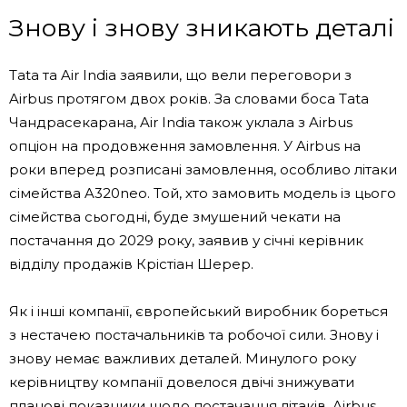
Знову і знову зникають деталі
Tata та Air India заявили, що вели переговори з
Airbus протягом двох років. За словами боса Tata
Чандрасекарана, Air India також уклала з Airbus
опціон на продовження замовлення. У Airbus на
роки вперед розписані замовлення, особливо літаки
сімейства A320neo. Той, хто замовить модель із цього
сімейства сьогодні, буде змушений чекати на
постачання до 2029 року, заявив у січні керівник
відділу продажів Крістіан Шерер.
Як і інші компанії, європейський виробник бореться
з нестачею постачальників та робочої сили. Знову і
знову немає важливих деталей. Минулого року
керівництву компанії довелося двічі знижувати
планові показники щодо постачання літаків. Airbus