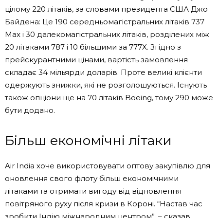
цілому 220 літаків, за словами президента США Джо
Байдена: Це 190 середньомагістральних літаків 737
Max і 30 далекомагістральних літаків, розділених між
20 літаками 787 і 10 більшими за 777X. Згідно з
прейскурантними цінами, вартість замовлення
складає 34 мільярди доларів. Проте великі клієнти
одержують знижки, які не розголошуються. Існують
також опціони ще на 70 літаків Boeing, тому 290 може
бути додано.
Більш економічні літаки
Air India хоче використовувати оптову закупівлю для
оновлення свого флоту більш економічними
літаками та отримати вигоду від відновлення
повітряного руху після кризи в Короні. “Настав час
зробити Індію міжнародним центром”, – сказав