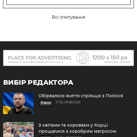
Всі опитування
ВИБІР РЕДАКТОРА
Обірвалося життя стрільця з Полісся
17:35, 09.08.2026
Рівне
З квітами та короваєм у Корці
прощалися з хоробрим матросом