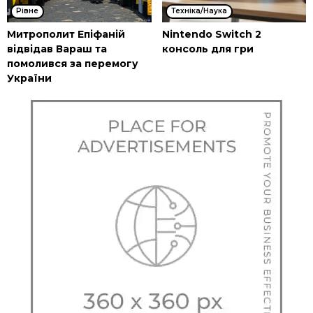
Рівне
Техніка/Наука
Митрополит Епіфаній
Nintendo Switch 2
відвідав Вараш та
консоль для гри
помолився за перемогу
України