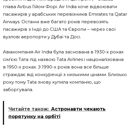
глава Airbus Гійом Форі. Air India хоче відвоювати
пасажирів у арабських перевізників Emirates та Qatar
Airways. Останні вже багато років перевозять
пасажирів з Індії до США та Європи – через свої
вузлові аеропорти у Дубаї та Досі.
Авіакомпанія Air India була заснована в 1930-х роках
сім’єю Тата під назвою Tata Airlines і націоналізована
в 1950-х роках. З 1990-х років вона все більше
страждає від конкуренції з низькими цінами. Близько
року тому Tata знову купила компанію, що
заборгувала.
Читайте також:
Астронавти чекають
порятунку на орбіті