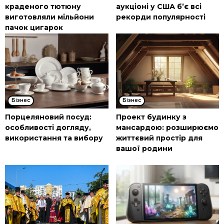
краденого тютюну
аукціоні у США б’є всі
виготовляли мільйони
рекорди популярності
пачок цигарок
Бізнес
Бізнес
Порцеляновий посуд:
Проект будинку з
особливості догляду,
мансардою: розширюємо
використання та вибору
життєвий простір для
вашої родини