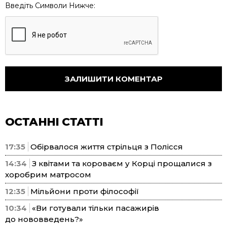
Введіть Символи Нижче:
ОСТАННІ СТАТТІ
17:35
Обірвалося життя стрільця з Полісся
14:34
З квітами та короваєм у Корці прощалися з
хоробрим матросом
12:35
Мільйони проти філософії
10:34
«Ви готували тільки пасажирів
до нововведень?»