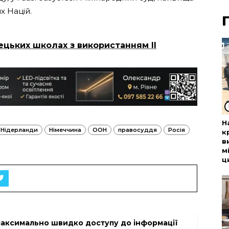
х Націй.
ецьких школах з використанням ІІ
Н
Нідерланди
Німеччина
ООН
правосуддя
Росія
к
в
м
ц
максимально швидко доступу до інформації