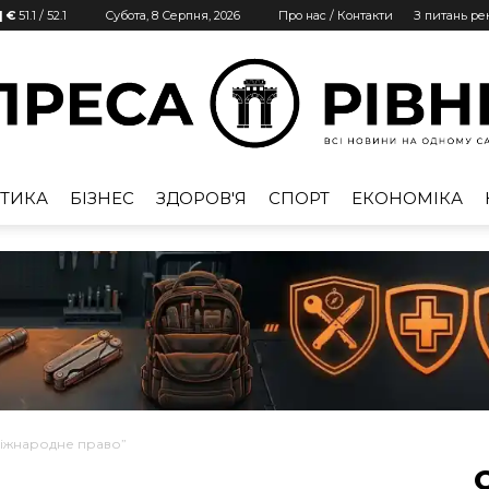
| €
51.1
/
52.1
Субота, 8 Серпня, 2026
Про нас / Контакти
З питань р
ТИКА
БІЗНЕС
ЗДОРОВ'Я
СПОРТ
ЕКОНОМІКА
Преса
Рівне
міжнародне право”