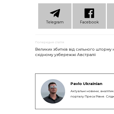
Telеgram
Facebook
Попередня стаття
Великих збитків від сильного шторму 
східному узбережжі Австралії
Pavlo Ukrainian
Актуальні новини, аналіти
порталу Преса Рівне. Слідк