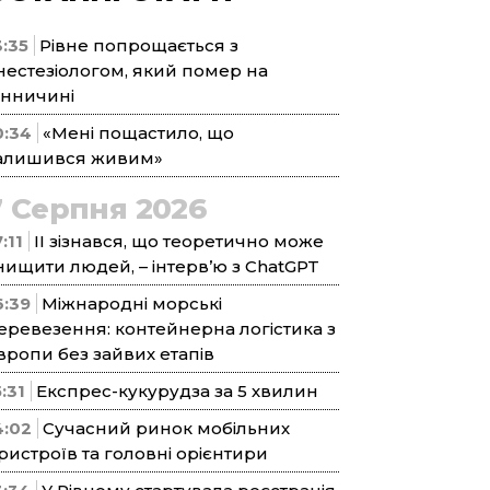
3:35
Рівне попрощається з
нестезіологом, який помер на
інничині
0:34
«Мені пощастило, що
алишився живим»
7 Серпня 2026
:11
ІІ зізнався, що теоретично може
нищити людей, – інтерв’ю з ChatGPT
6:39
Міжнародні морські
еревезення: контейнерна логістика з
вропи без зайвих етапів
5:31
Експрес-кукурудза за 5 хвилин
4:02
Сучасний ринок мобільних
ристроїв та головні орієнтири