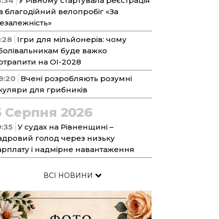
3:34
У Рівному стартувала реєстрація
а благодійний велопробіг «За
езалежність»
1:28
Ігри для мільйонерів: чому
болівальникам буде важко
отрапити на ОІ-2028
9:20
Вчені розробляють розумні
куляри для грибників
6 Серпня 2026
9:35
У судах на Рівненщині –
адровий голод через низьку
арплату і надмірне навантаження
ВСІ НОВИНИ