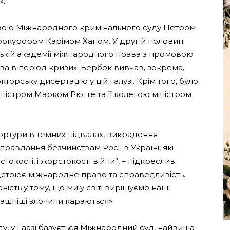
».
оловою Міжнародного кримінального суду Петром
окурором Карімом Ханом. У другій половині
зькій академії міжнародного права з промовою
а в період кризи». Бербок вивчав, зокрема,
торську дисертацію у цій галузі. Крім того, було
ністром Марком Рютте та її колегою міністром
ортури в темних підвалах, викрадення
правдання безчинствам Росії в Україні, які
окості, і жорстокості війни”, – підкреслив
відстоює міжнародне право та справедливість.
ість у тому, що ми у світі вирішуємо наші
ашніші злочини караються».
у, у Гаазі базується Міжнародний суд, найвища