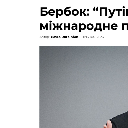
Бербок: “Пут
міжнародне 
Автор:
Pavlo Ukrainian
-
11:13, 16.01.2023