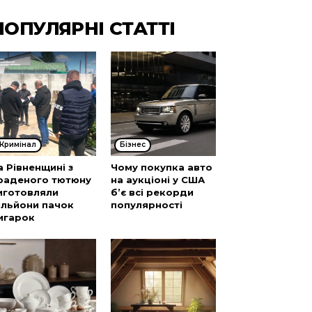
ПОПУЛЯРНІ СТАТТІ
Кримінал
Бізнес
а Рівненщині з
Чому покупка авто
раденого тютюну
на аукціоні у США
иготовляли
б’є всі рекорди
ільйони пачок
популярності
игарок