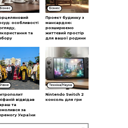
Бізнес
Бізнес
орцеляновий
Проект будинку з
осуд: особливості
мансардою:
огляду,
розширюємо
икористання та
життєвий простір
ибору
для вашої родини
Рівне
Техніка/Наука
итрополит
Nintendo Switch 2
піфаній відвідав
консоль для гри
араш та
омолився за
еремогу України