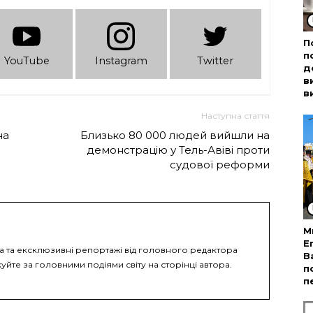
П
п
YouTube
Instagram
Twitter
д
в
в
Наступна стаття
на
Близько 80 000 людей вийшли на
демонстрацію у Тель-Авіві проти
судової реформи
М
Е
ка та ексклюзивні репортажі від головного редактора
В
уйте за головними подіями світу на сторінці автора.
п
п