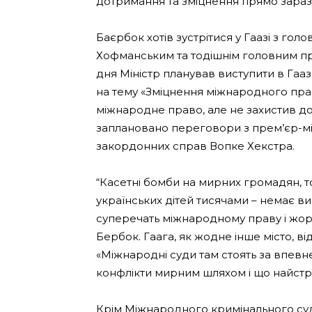
дотримання та зміцнення прямо зараз
Баєрбок хотів зустрітися у Гаазі з г
Хофманським та тодішнім головним пр
дня Міністр планував виступити в Гаа
на тему «Зміцнення міжнародного прав
міжнародне право, але не захистив док
заплановано переговори з прем’єр-мі
закордонних справ Вопке Хекстра.
“Касетні бомби на мирних громадян, т
українських дітей тисячами – немає ви
суперечать міжнародному праву і жорст
Бербок. Гаага, як жодне інше місто, 
«Міжнародні суди там стоять за впевнен
конфлікти мирним шляхом і що найстр
Крім Міжнародного кримінального суд