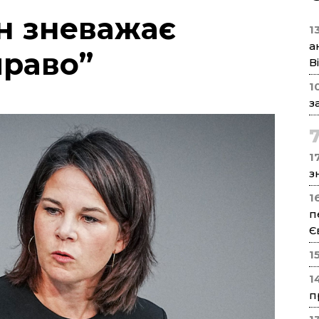
ін зневажає
1
а
право”
В
1
з
17
з
1
п
Є
1
1
п