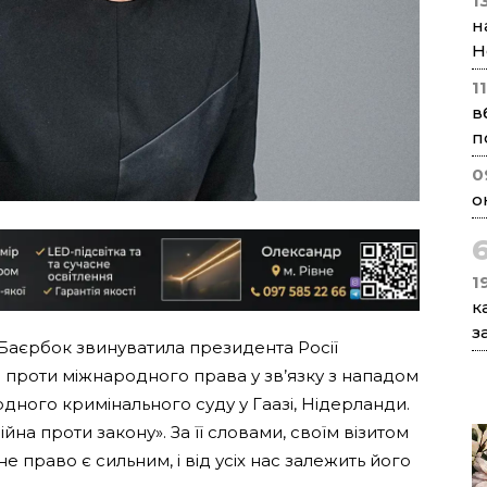
1
н
Н
1
в
п
0
о
1
к
з
Баєрбок звинуватила президента Росії
и проти міжнародного права у зв’язку з нападом
дного кримінального суду у Гаазі, Нідерланди.
ійна проти закону». За її словами, своїм візитом
е право є сильним, і від усіх нас залежить його