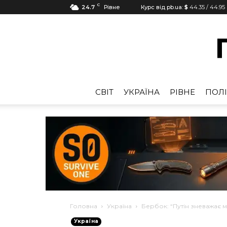
C
24.7
Рівне
Курс від pb.ua:
$
44.35
/
44.95
CВІТ
УКРАЇНА
РІВНЕ
ПОЛІ
Головна
Україна
Бербок: “Путін зневажає 
Україна