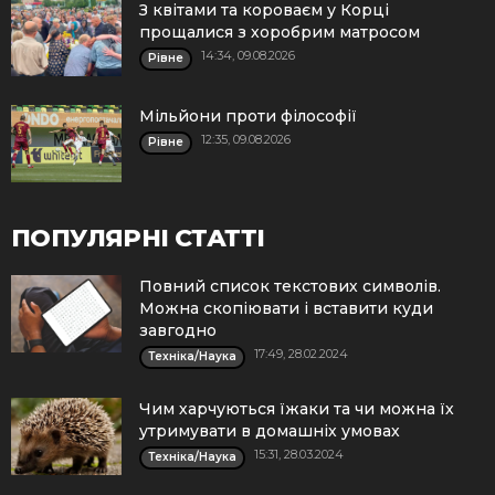
З квітами та короваєм у Корці
прощалися з хоробрим матросом
14:34, 09.08.2026
Рівне
Мільйони проти філософії
12:35, 09.08.2026
Рівне
ПОПУЛЯРНІ СТАТТІ
Повний список текстових символів.
Можна скопіювати і вставити куди
завгодно
17:49, 28.02.2024
Техніка/Наука
Чим харчуються їжаки та чи можна їх
утримувати в домашніх умовах
15:31, 28.03.2024
Техніка/Наука