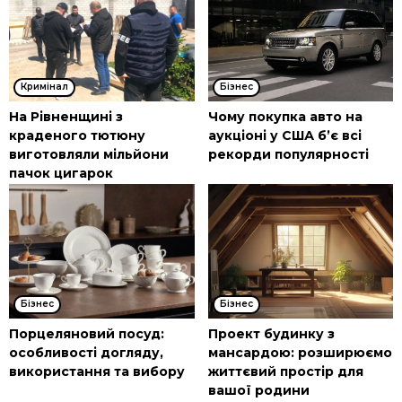
Кримінал
Бізнес
На Рівненщині з
Чому покупка авто на
краденого тютюну
аукціоні у США б’є всі
виготовляли мільйони
рекорди популярності
пачок цигарок
Бізнес
Бізнес
Порцеляновий посуд:
Проект будинку з
особливості догляду,
мансардою: розширюємо
використання та вибору
життєвий простір для
вашої родини