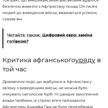
Той факт, що американським військовим вдалося
безпечно вивезти з Афганістану понад 124 тисячі
людей до виведення військ, вважається успіхом,
сказав він.
Читайте також:
Цифровий євро: заміна
готівкою?
Критика афганського
уряду
в
той час
Драматичні події, що відбулися в Афганістані у
зв’язку з виведенням військ, не можна було
очікувати, наголосив Кірбі. Ні швидке захоплення
влади талібами, ні стрімкі втечі президента
Афганістану Ашрафа Гані не були передбачені