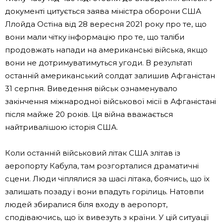
документі цитується заява міністра оборони США
Ллойда Остіна від 28 вересня 2021 року про те, що
вони мали чітку інформацію про те, що таліби
продовжать напади на американські війська, якщо
вони не дотримуватимуться угоди. В результаті
останній американський солдат залишив Афганістан
31 серпня. Виведення військ ознаменувало
закінчення міжнародної військової місії в Афганістані
після майже 20 років. Ця війна вважається
найтривалішою історія США.
Коли останній військовий літак США злітав із
аеропорту Кабула, там розгорталися драматичні
сцени. Люди чіплялися за шасі літака, боячись, що їх
залишать позаду і вони впадуть горілиць. Натовпи
людей збиралися біля входу в аеропорт,
сподіваючись, що їх вивезуть з країни. У цій ситуації