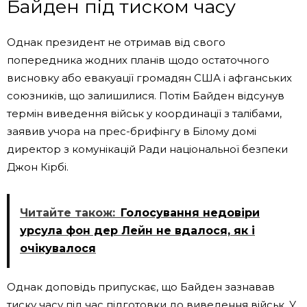
Байден під тиском часу
Однак президент не отримав від свого
попередника жодних планів щодо остаточного
висновку або евакуації громадян США і афганських
союзників, що залишилися. Потім Байден відсунув
термін виведення військ у координації з талібами,
заявив учора на прес-брифінгу в Білому домі
директор з комунікацій Ради національної безпеки
Джон Кірбі.
Читайте також:
Голосування недовіри
урсула фон дер Лейн не вдалося, як і
очікувалося
Однак доповідь припускає, що Байден зазнавав
тиску часу під час підготовки до виведення військ. У