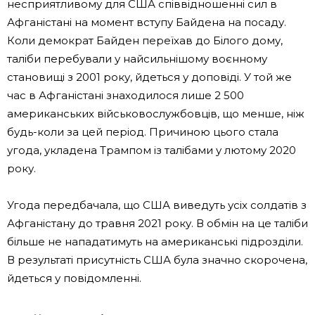
несприятливому для США співвідношенні сил в
Афганістані на момент вступу Байдена на посаду.
Коли демократ Байден переїхав до Білого дому,
таліби перебували у найсильнішому воєнному
становищі з 2001 року, йдеться у доповіді. У той же
час в Афганістані знаходилося лише 2 500
американських військовослужбовців, що менше, ніж
будь-коли за цей період. Причиною цього стала
угода, укладена Трампом із талібами у лютому 2020
року.
Угода передбачала, що США виведуть усіх солдатів з
Афганістану до травня 2021 року. В обмін на це таліби
більше не нападатимуть на американські підрозділи.
В результаті присутність США була значно скорочена,
йдеться у повідомленні.