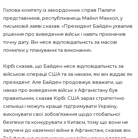
Голова комітету із закордонних справ Палати
представників, республіканець Майкл Маккол, у
письмовій заяві сказав: «Президент Байден ухвалив
рішення про виведення військ і навіть призначив
точну дату. Він несе відповідальність за масові
помилки у плануванні та виконанні».
Кірбі сказав, що Байден несе відповідальність за
військові операції США та за накази, які він віддає як
президент. Але Байден продовжує вважати, що
наказ про виведення військ з Афганістану був
правильним, сказав Кірбі. США зараз стратегічно
сильніші і можуть краще підтримувати Україну,
виконувати свої зобов’язання щодо глобальної
безпеки та конкурувати з Китаєм, тому що вони не
залучені до наземної війни в Афганістані, сказав він.