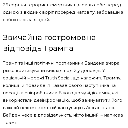
26 серпня терорист-смертник підірвав себе перед
однією з вхідних воріт посеред натовпу, забравши з
собою кілька людей.
Звичайна гостромовна
відповідь Трампа
Трамп та інші політичні противники Байдена вчора
різко критикували виклад подій у доповіді. У
соціальній мережі Truth Social, що належить Трампу,
колишній президент назвав свого наступника на
посаді та співробітників Білого дому «ідіотами», які
використали дезінформацію, щоб звинуватити його
в «їхній некомпетентній капітуляції в Афганістані».
Байден несе відповідальність, ніхто інший! – написав
Трамп.