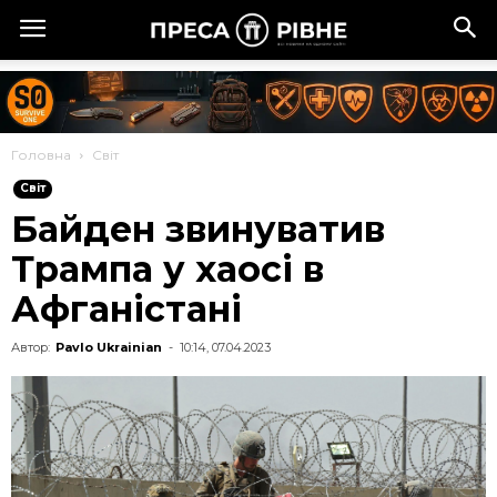
Головна
Cвіт
Cвіт
Байден звинуватив
Трампа у хаосі в
Афганістані
Автор:
Pavlo Ukrainian
-
10:14, 07.04.2023