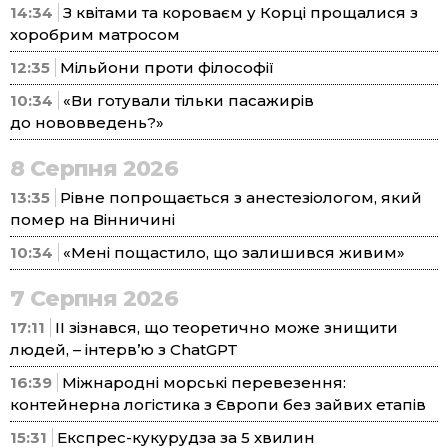
14:34
З квітами та короваєм у Корці прощалися з
хоробрим матросом
12:35
Мільйони проти філософії
10:34
«Ви готували тільки пасажирів
до нововведень?»
8 Серпня 2026
13:35
Рівне попрощається з анестезіологом, який
помер на Вінничині
10:34
«Мені пощастило, що залишився живим»
7 Серпня 2026
17:11
ІІ зізнався, що теоретично може знищити
людей, – інтерв’ю з ChatGPT
16:39
Міжнародні морські перевезення:
контейнерна логістика з Європи без зайвих етапів
15:31
Експрес-кукурудза за 5 хвилин