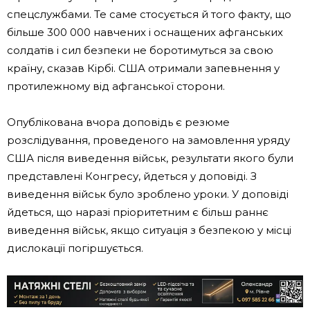
спецслужбами. Те саме стосується й того факту, що
більше 300 000 навчених і оснащених афганських
солдатів і сил безпеки не боротимуться за свою
країну, сказав Кірбі. США отримали запевнення у
протилежному від афганської сторони.
Опублікована вчора доповідь є резюме
розслідування, проведеного на замовлення уряду
США після виведення військ, результати якого були
представлені Конгресу, йдеться у доповіді. З
виведення військ було зроблено уроки. У доповіді
йдеться, що наразі пріоритетним є більш раннє
виведення військ, якщо ситуація з безпекою у місці
дислокації погіршується.