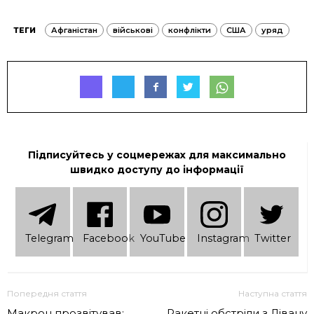
ТЕГИ
Афганістан
військові
конфлікти
США
уряд
Підписуйтесь у соцмережах для максимально
швидко доступу до інформації
Telеgram
Facebook
YouTube
Instagram
Twitter
Попередня стаття
Наступна стаття
Макрон прозвітував:
Ракетні обстріли з Лівану