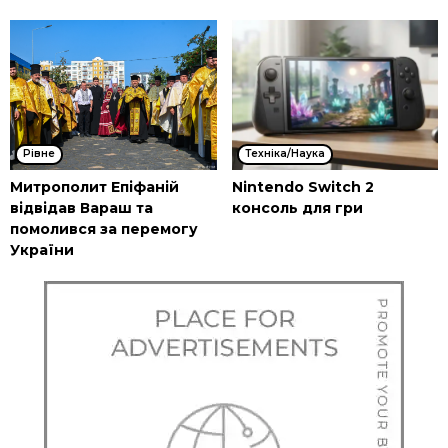
Рівне
Техніка/Наука
Митрополит Епіфаній
Nintendo Switch 2
відвідав Вараш та
консоль для гри
помолився за перемогу
України