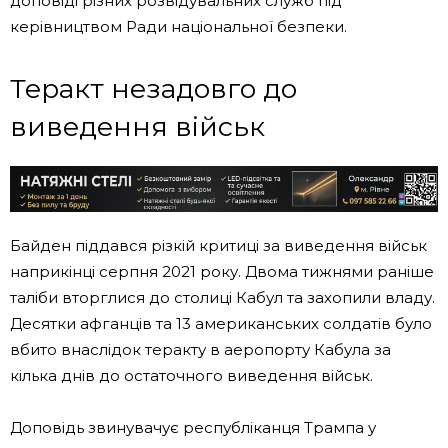
доповіді різних розвідувальних служб під
керівництвом Ради національної безпеки.
Теракт незадовго до
виведення військ
Байден піддався різкій критиці за виведення військ
наприкінці серпня 2021 року. Двома тижнями раніше
таліби вторглися до столиці Кабул та захопили владу.
Десятки афганців та 13 американських солдатів було
вбито внаслідок теракту в аеропорту Кабула за
кілька днів до остаточного виведення військ.
Доповідь звинувачує республіканця Трампа у