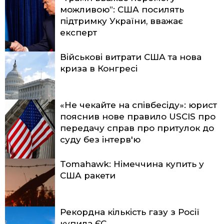
можливою”: США посилять
підтримку України, вважає
експерт
Військові витрати США та нова
криза в Конгресі
«Не чекайте на співбесіду»: юрист
пояснив нове правило USCIS про
передачу справ про притулок до
суду без інтерв'ю
Tomahawk: Німеччина купить у
США ракети
Рекордна кількість газу з Росії
купила ЄС