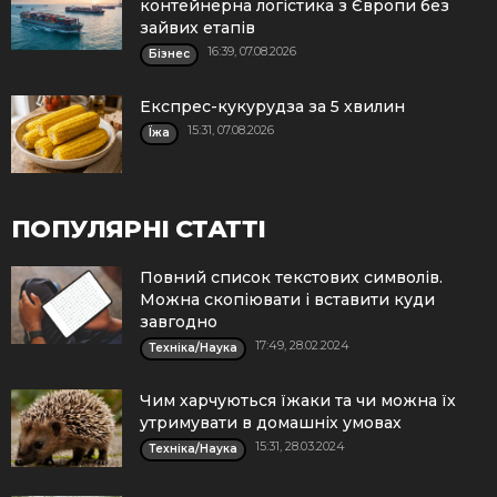
контейнерна логістика з Європи без
зайвих етапів
16:39, 07.08.2026
Бізнес
Експрес-кукурудза за 5 хвилин
15:31, 07.08.2026
Їжа
ПОПУЛЯРНІ СТАТТІ
Повний список текстових символів.
Можна скопіювати і вставити куди
завгодно
17:49, 28.02.2024
Техніка/Наука
Чим харчуються їжаки та чи можна їх
утримувати в домашніх умовах
15:31, 28.03.2024
Техніка/Наука