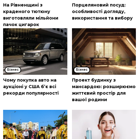
На Рівненщині з
Порцеляновий посуд:
краденого тютюну
особливості догляду,
виготовляли мільйони
використання та вибору
пачок цигарок
Бізнес
Бізнес
Чому покупка авто на
Проект будинку з
аукціоні у США б’є всі
мансардою: розширюємо
рекорди популярності
життєвий простір для
вашої родини