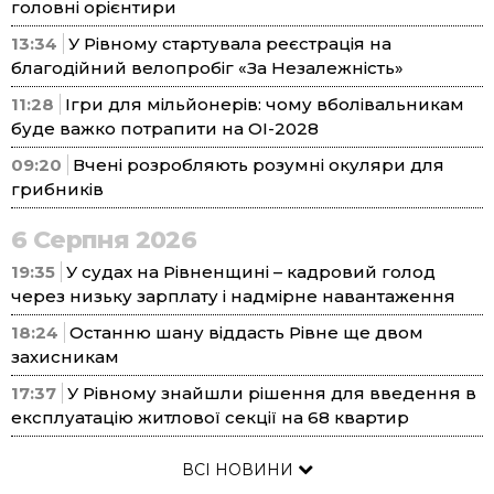
головні орієнтири
13:34
У Рівному стартувала реєстрація на
благодійний велопробіг «За Незалежність»
11:28
Ігри для мільйонерів: чому вболівальникам
буде важко потрапити на ОІ-2028
09:20
Вчені розробляють розумні окуляри для
грибників
6 Серпня 2026
19:35
У судах на Рівненщині – кадровий голод
через низьку зарплату і надмірне навантаження
18:24
Останню шану віддасть Рівне ще двом
захисникам
17:37
У Рівному знайшли рішення для введення в
експлуатацію житлової секції на 68 квартир
ВСІ НОВИНИ