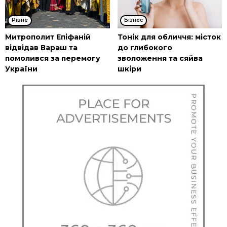
Рівне
Бізнес
Митрополит Епіфаній
Тонік для обличчя: місток
відвідав Вараш та
до глибокого
помолився за перемогу
зволоження та сяйва
України
шкіри