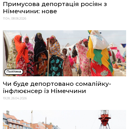
Примусова депортація росіян з
Німеччини: нове
11:04, 08.06.2026
Політика
Чи буде депортовано сомалійку-
інфлюєнсер із Німеччини
19:28, 26.04.2026