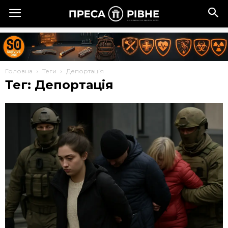
Головна
Теги
Депортація
Тег: Депортація