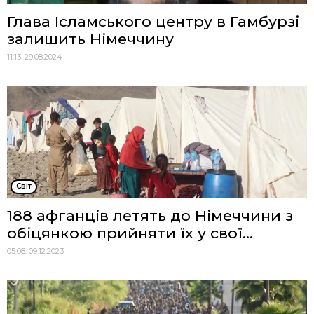
Глава Ісламського центру в Гамбурзі
залишить Німеччину
11:13, 29.08.2024
Cвіт
188 афганців летять до Німеччини з
обіцянкою прийняти їх у свої...
05:08, 09.12.2023