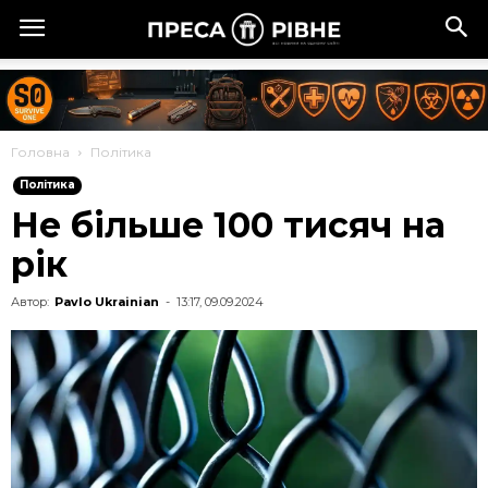
Головна
Політика
Політика
Не більше 100 тисяч на
рік
Автор:
Pavlo Ukrainian
-
13:17, 09.09.2024