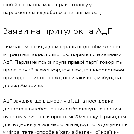
щоб його партія мала право голосу у
парламентських дебатах з питань міграції.
Заяви на притулок та АдГ
Тим часом позиція демократів щодо обмеження
міграції виглядає помірною порівняно із заявами
АдГ. Парламентська група правої партії говорить
про «повний захист кордонів аж до використання
прикордонних огорож», посилаючись, мабуть, на
досвід Америки.
АдГ заявляє, що відмови у в’їзді та послідовна
депортація «небезпечних осіб» стануть головним
пунктом у виборній програмі 2025 року. Приводом
для відмови у в’їзді має стати відсутність документів
у мігранта та «спроба в’їхати з безпечної країни».