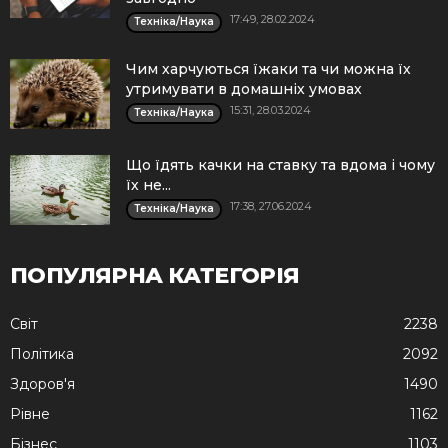
17:49, 28.02.2024
Техніка/Наука
Чим харчуються їжаки та чи можна їх
утримувати в домашніх умовах
15:31, 28.03.2024
Техніка/Наука
Що їдять качки на ставку та вдома і чому
їх не...
17:38, 27.06.2024
Техніка/Наука
ПОПУЛЯРНА КАТЕГОРІЯ
Cвіт
2238
Політика
2092
Здоров'я
1490
Рівне
1162
Бізнес
1103