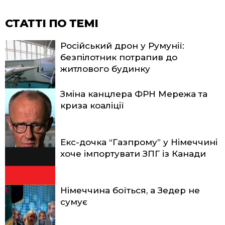
СТАТТІ ПО ТЕМІ
Російський дрон у Румунії:
безпілотник потрапив до
житлового будинку
Зміна канцлера ФРН Мережа та
криза коаліції
Екс-дочка “Газпрому” у Німеччині
хоче імпортувати ЗПГ із Канади
Німеччина боїться, а Зедер не
сумує