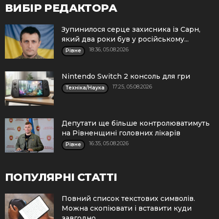
ВИБІР РЕДАКТОРА
Зупинилося серце захисника із Сарн,
який два роки був у російському...
18:36, 05.08.2026
Рівне
Nintendo Switch 2 консоль для гри
17:25, 05.08.2026
Техніка/Наука
Депутати ще більше контролюватимуть
на Рівненщині головних лікарів
16:35, 05.08.2026
Рівне
ПОПУЛЯРНІ СТАТТІ
Повний список текстових символів.
Можна скопіювати і вставити куди
завгодно