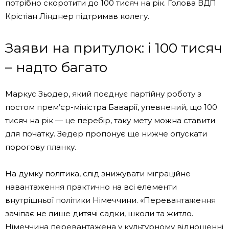
потрібно скоротити до 100 тисяч на рік. Голова ВДП
Крістіан Лінднер підтримав колегу.
Заяви на притулок: і 100 тисяч
– надто багато
Маркус Зьодер, який поєднує партійну роботу з
постом прем’єр-міністра Баварії, упевнений, що 100
тисяч на рік — це перебір, таку мету можна ставити
для початку. Зедер пропонує ще нижче опускати
порогову планку.
На думку політика, слід знижувати міграційне
навантаження практично на всі елементи
внутрішньої політики Німеччини. «Перевантаження
зачіпає не лише дитячі садки, школи та житло.
Німеччина перевантажена у культурному відношенні