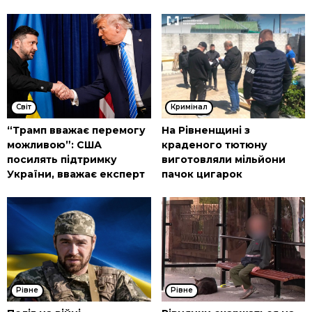
Cвіт
Кримінал
“Трамп вважає перемогу
На Рівненщині з
можливою”: США
краденого тютюну
посилять підтримку
виготовляли мільйони
України, вважає експерт
пачок цигарок
Рівне
Рівне