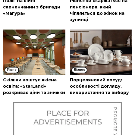
Поліг на війні
Рівнянки скаржаться на
сарненчанин з бригади
пенсіонера, який
«Магура»
чіпляється до жінок на
зупинці
Рівне
Бізнес
Скільки коштує якісна
Порцеляновий посуд:
освіта: «StarLand»
особливості догляду,
розкриває ціни та знижки
використання та вибору