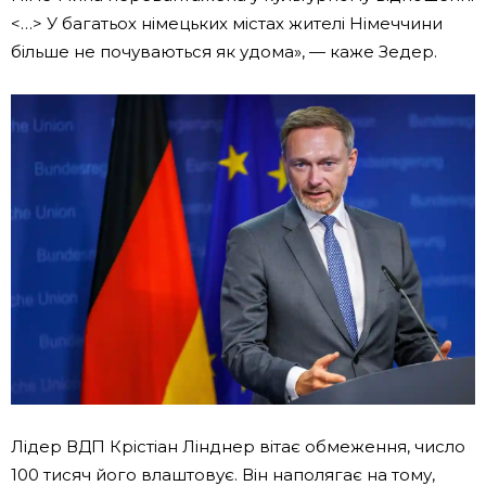
<…> У багатьох німецьких містах жителі Німеччини
більше не почуваються як удома», — каже Зедер.
Лідер ВДП Крістіан Лінднер вітає обмеження, число
100 тисяч його влаштовує. Він наполягає на тому,