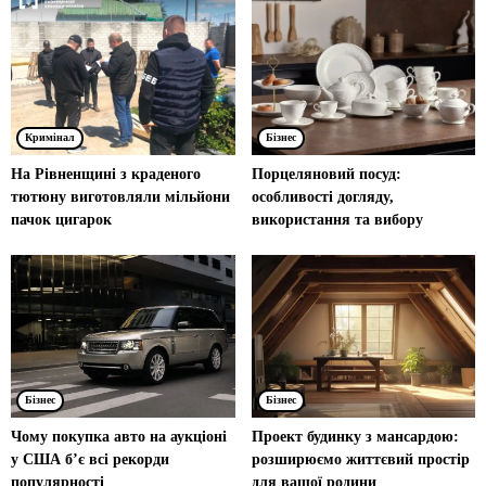
Кримінал
Бізнес
На Рівненщині з краденого
Порцеляновий посуд:
тютюну виготовляли мільйони
особливості догляду,
пачок цигарок
використання та вибору
Бізнес
Бізнес
Чому покупка авто на аукціоні
Проект будинку з мансардою:
у США б’є всі рекорди
розширюємо життєвий простір
популярності
для вашої родини