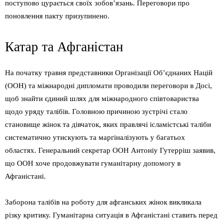
поступово цурається своїх зобов’язань. Переговори про
поновлення пакту призупинено.
Катар та Афганістан
На початку травня представники Організації Об’єднаних Націй
(ООН) та міжнародні дипломати проводили переговори в Досі,
щоб знайти єдиний шлях для міжнародного співтовариства
щодо уряду талібів. Головною причиною зустрічі стало
становище жінок та дівчаток, яких правлячі ісламістські таліби
систематично утискують та маргіналізують у багатьох
областях. Генеральний секретар ООН Антоніу Гутерріш заявив,
що ООН хоче продовжувати гуманітарну допомогу в
Афганістані.
Заборона талібів на роботу для афганських жінок викликала
різку критику. Гуманітарна ситуація в Афганістані ставить перед