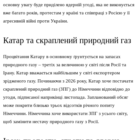
основну увагу буде приділено ядерній угоді, яка не виконується
вже багато років, протестам у країні та співпраці з Росією у її
агресивній війні проти України.
Катар та скраплений природний газ
Процвітання Катару в основному ґрунтується на запасах
природного газу – третіх за величиною у світі після Росії та
Ірану. Катар вважається найбільшим у світі експортером
зрідженого газу. Починаючи з 2026 року, Катар хоче постачати
скраплений природний газ (ЗПГ) до Німеччини відповідно до
угоди, підписаної наприкінці листопада. Запланований обсяг
може покрити близько трьох відсотків річного попиту
Німеччини. Німеччина хоче використати ЗПГ з усього світу,
щоб замінити нестачу природного газу з Росії.