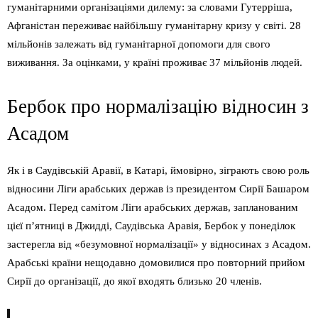
гуманітарними організаціями дилему: за словами Гутерріша,
Афганістан переживає найбільшу гуманітарну кризу у світі. 28
мільйонів залежать від гуманітарної допомоги для свого
виживання. За оцінками, у країні проживає 37 мільйонів людей.
Бербок про нормалізацію відносин з
Асадом
Як і в Саудівській Аравії, в Катарі, ймовірно, зіграють свою роль
відносини Ліги арабських держав із президентом Сирії Башаром
Асадом. Перед самітом Ліги арабських держав, запланованим
цієї п’ятниці в Джидді, Саудівська Аравія, Бербок у понеділок
застерегла від «безумовної нормалізації» у відносинах з Асадом.
Арабські країни нещодавно домовилися про повторний прийом
Сирії до організації, до якої входять близько 20 членів.