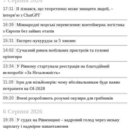
7 Серпня 2026
17:11
ІІ зізнався, що теоретично може знищити людей, –
інтерв’ю з ChatGPT
16:39
Міжнародні морські перевезення: контейнерна логістика
з Європи без зайвих етапів
15:31
Експрес-кукурудза за 5 хвилин
14:02
Сучасний ринок мобільних пристроїв та головні
орієнтири
13:34
У Рівному стартувала реєстрація на благодійний
велопробіг «За Незалежність»
11:28
Ігри для мільйонерів: чому вболівальникам буде важко
потрапити на ОІ-2028
09:20
Вчені розробляють розумні окуляри для грибників
6 Серпня 2026
19:35
У судах на Рівненщині – кадровий голод через низьку
зарплату і надмірне навантаження