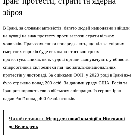
Іран: протести, страти та ядерна
зброя
В Ірані, за словами активістів, багато людей нещодавно вийшли
на вулиці на знак протесту проти загрози страти кількох
чоловіків. Правозахисники попереджають, що кілька спірних
смертних вироків буде виконано стосовно трьох
протестувальників, яких судові органи звинувачують у вбивстві
співробітників сил безпеки під час загальнонаціональних
протестів у листопаді. За оцінками ООН, у 2023 році в Ірані вже
було страчено понад 200 осіб. За даними уряду США, Росія та
Іран розширюють свою військову співпрацю. Із серпня Іран
надав Росії понад 400 безпілотників.
Читайте також:
Мерц для нової коаліції в Німеччині
до Великдень