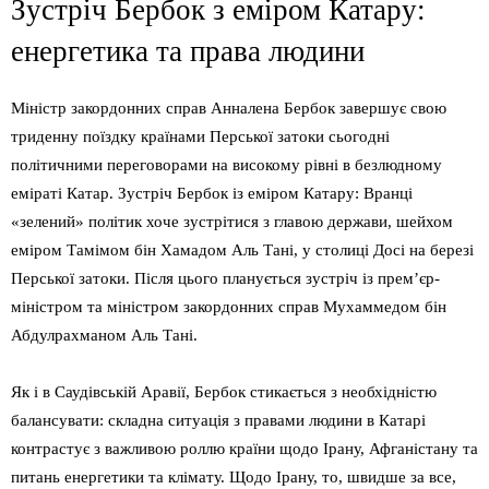
Зустріч Бербок з еміром Катару:
енергетика та права людини
Міністр закордонних справ Анналена Бербок завершує свою
триденну поїздку країнами Перської затоки сьогодні
політичними переговорами на високому рівні в безлюдному
еміраті Катар. Зустріч Бербок із еміром Катару: Вранці
«зелений» політик хоче зустрітися з главою держави, шейхом
еміром Тамімом бін Хамадом Аль Тані, у столиці Досі на березі
Перської затоки. Після цього планується зустріч із прем’єр-
міністром та міністром закордонних справ Мухаммедом бін
Абдулрахманом Аль Тані.
Як і в Саудівській Аравії, Бербок стикається з необхідністю
балансувати: складна ситуація з правами людини в Катарі
контрастує з важливою роллю країни щодо Ірану, Афганістану та
питань енергетики та клімату. Щодо Ірану, то, швидше за все,