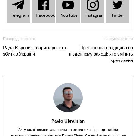
Telеgram
Facebook
YouTube
Instagram
Twitter
Попередня стаття
Наступна стаття
Рада Європи створить реєстр
Престолона спадщина на
збитків України
південному заході: хто змінить
Кречманна
Pavlo Ukrainian
Актуальні новини, аналітика та ексклюзивні репортажі від
головного редактора порталу Преса Рівне. Слідкуйте за головними