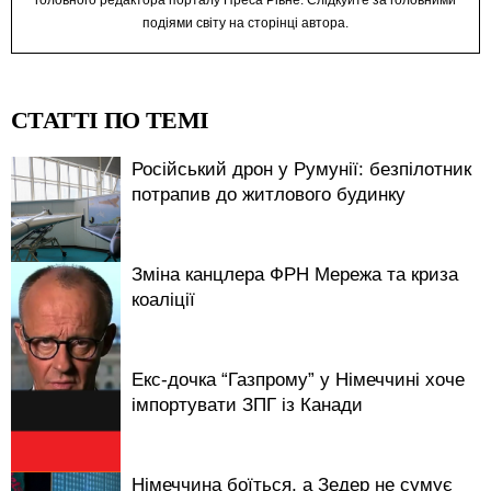
подіями світу на сторінці автора.
СТАТТІ ПО ТЕМІ
Російський дрон у Румунії: безпілотник
потрапив до житлового будинку
Зміна канцлера ФРН Мережа та криза
коаліції
Екс-дочка “Газпрому” у Німеччині хоче
імпортувати ЗПГ із Канади
Німеччина боїться, а Зедер не сумує