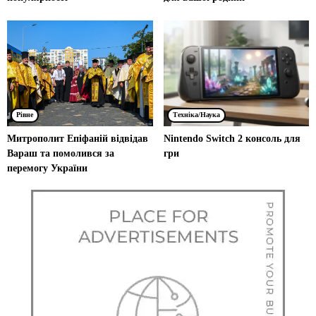
Рівне
Техніка/Наука
Митрополит Епіфаній відвідав
Nintendo Switch 2 консоль для
Вараш та помолився за
гри
перемогу України