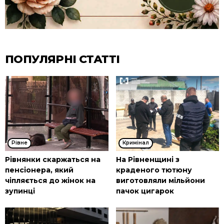
ПОПУЛЯРНІ СТАТТІ
Рівне
Кримінал
Рівнянки скаржаться на
На Рівненщині з
пенсіонера, який
краденого тютюну
чіпляється до жінок на
виготовляли мільйони
зупинці
пачок цигарок