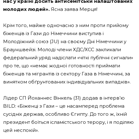
нас у країні досить антисемітськи налаштованих
молодих людей».
Ясна заява Мерця!
Крім того, майже одночасно з ним проти прийому
біженців із Гази до Німеччини виступив і
Молодіжний союз (JU) на своєму Дні Німеччини у
Брауншвейзі. Молоді члени ХДС/ХСС закликали
федеральний уряд надіслати «чіткі публічні сигнали»
про те, що «немає жодної готовності приймати
біженців та мігрантів із сектору Газа в Німеччині, за
винятком обґрунтованих індивідуальних випадків».
Лідер СП Йоханнес Вінкель (31) додав в інтерв’ю
BILD: «Біженці з Гази – це насамперед проблема
сусідніх держав, особливо Єгипту. До того ж, їхній
президент боїться ісламістського терору, і я поділяю
цей неспокій».