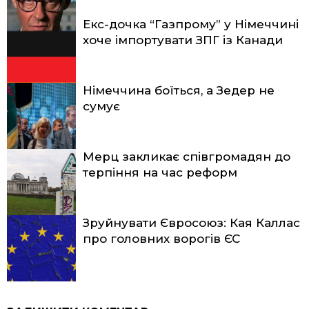
Екс-дочка “Газпрому” у Німеччині
хоче імпортувати ЗПГ із Канади
Німеччина боїться, а Зедер не
сумує
Мерц закликає співгромадян до
терпіння на час реформ
Зруйнувати Євросоюз: Кая Каллас
про головних ворогів ЄС