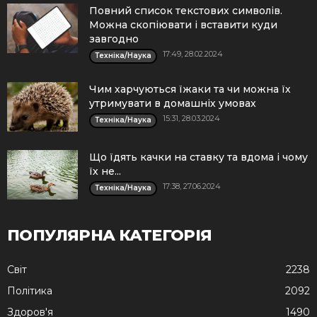
Повний список текстових символів.
Можна скопіювати і вставити куди
завгодно
17:49, 28.02.2024
Техніка/Наука
Чим харчуються їжаки та чи можна їх
утримувати в домашніх умовах
15:31, 28.03.2024
Техніка/Наука
Що їдять качки на ставку та вдома і чому
їх не...
17:38, 27.06.2024
Техніка/Наука
ПОПУЛЯРНА КАТЕГОРІЯ
Cвіт
2238
Політика
2092
Здоров'я
1490