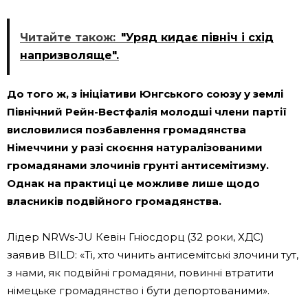
Читайте також:
"Уряд кидає північ і схід
напризволяще".
До того ж, з ініціативи Юнгського союзу у землі
Північний Рейн-Вестфалія молодші члени партії
висловилися позбавлення громадянства
Німеччини у разі скоєння натуралізованими
громадянами злочинів грунті антисемітизму.
Однак на практиці це можливе лише щодо
власників подвійного громадянства.
Лідер NRWs-JU Кевін Гніосдорц (32 роки, ХДС)
заявив BILD: «Ті, хто чинить антисемітські злочини тут,
з нами, як подвійні громадяни, повинні втратити
німецьке громадянство і бути депортованими».