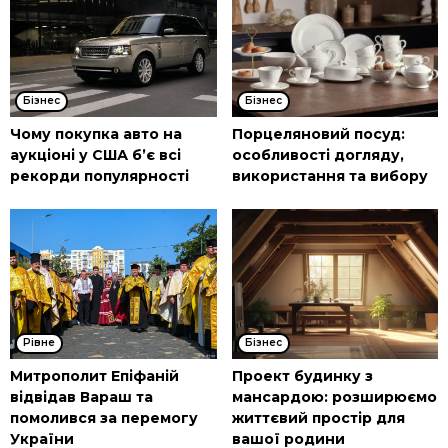
Бізнес
Бізнес
Чому покупка авто на
Порцеляновий посуд:
аукціоні у США б’є всі
особливості догляду,
рекорди популярності
використання та вибору
Рівне
Бізнес
Митрополит Епіфаній
Проект будинку з
відвідав Вараш та
мансардою: розширюємо
помолився за перемогу
життєвий простір для
України
вашої родини