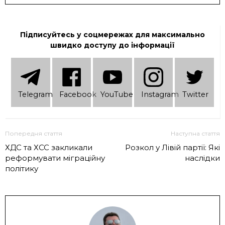
Підписуйтесь у соцмережах для максимально
швидко доступу до інформації
Telеgram
Facebook
YouTube
Instagram
Twitter
Попередня стаття
Наступна стаття
ХДС та ХСС закликали
Розкол у Лівій партії: Які
реформувати міграційну
наслідки
політику