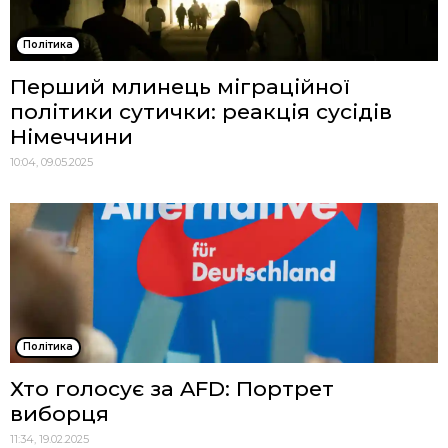
Політика
Перший млинець міграційної
політики сутички: реакція сусідів
Німеччини
10:04, 09.05.2025
Політика
Хто голосує за AFD: Портрет
виборця
11:34, 19.02.2025