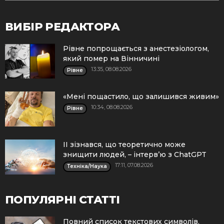
ВИБІР РЕДАКТОРА
Рівне попрощається з анестезіологом,
який помер на Вінничині
13:35, 08.08.2026
Рівне
«Мені пощастило, що залишився живим»
10:34, 08.08.2026
Рівне
ІІ зізнався, що теоретично може
знищити людей, – інтерв’ю з ChatGPT
17:11, 07.08.2026
Техніка/Наука
ПОПУЛЯРНІ СТАТТІ
Повний список текстових символів.