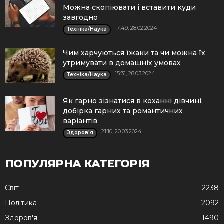
Можна скопіювати і вставити куди
завгодно
17:49, 28.02.2024
Техніка/Наука
Чим харчуються їжаки та чи можна їх
утримувати в домашніх умовах
15:31, 28.03.2024
Техніка/Наука
Як гарно зізнатися в коханні дівчині:
добірка гарних та романтичних
варіантів
21:10, 20.03.2024
Здоров'я
ПОПУЛЯРНА КАТЕГОРІЯ
Cвіт
2238
Політика
2092
Здоров'я
1490