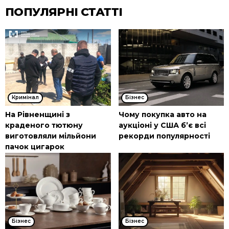
ПОПУЛЯРНІ СТАТТІ
Кримінал
Бізнес
На Рівненщині з
Чому покупка авто на
краденого тютюну
аукціоні у США б’є всі
виготовляли мільйони
рекорди популярності
пачок цигарок
Бізнес
Бізнес