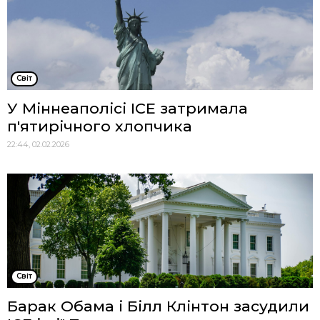
Cвіт
У Міннеаполісі ICE затримала
п'ятирічного хлопчика
22:44, 02.02.2026
Cвіт
Барак Обама і Білл Клінтон засудили