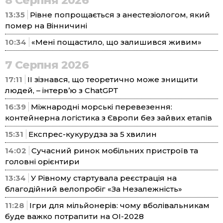
8 Серпня 2026
13:35
Рівне попрощається з анестезіологом, який
помер на Вінничині
10:34
«Мені пощастило, що залишився живим»
7 Серпня 2026
17:11
ІІ зізнався, що теоретично може знищити
людей, – інтерв’ю з ChatGPT
16:39
Міжнародні морські перевезення:
контейнерна логістика з Європи без зайвих етапів
15:31
Експрес-кукурудза за 5 хвилин
14:02
Сучасний ринок мобільних пристроїв та
головні орієнтири
13:34
У Рівному стартувала реєстрація на
благодійний велопробіг «За Незалежність»
11:28
Ігри для мільйонерів: чому вболівальникам
буде важко потрапити на ОІ-2028