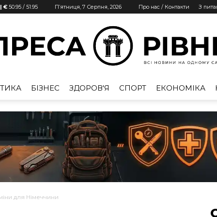
| €
50.95
/
51.95
П’ятниця, 7 Серпня, 2026
Про нас / Контакти
З пит
ТИКА
БІЗНЕС
ЗДОРОВ'Я
СПОРТ
ЕКОНОМІКА
Преса
Рівне
міни для Німеччини