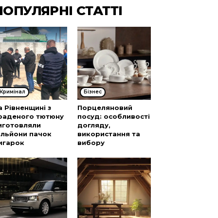
ПОПУЛЯРНІ СТАТТІ
Кримінал
Бізнес
а Рівненщині з
Порцеляновий
раденого тютюну
посуд: особливості
иготовляли
догляду,
ільйони пачок
використання та
игарок
вибору