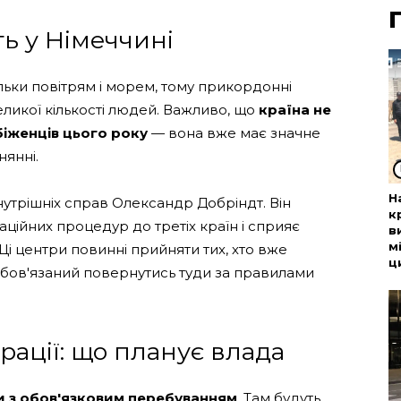
ь у Німеччині
льки повітрям і морем, тому прикордонні
ликої кількості людей. Важливо, що
країна не
іженців цього року
— вона вже має значне
янні.
Н
нутрішніх справ Олександр Добріндт. Він
к
ційних процедур до третіх країн і сприяє
в
м
 Ці центри повинні прийняти тих, хто вже
ц
зобов'язаний повернутись туди за правилами
рації: що планує влада
и з обов'язковим перебуванням
. Там будуть