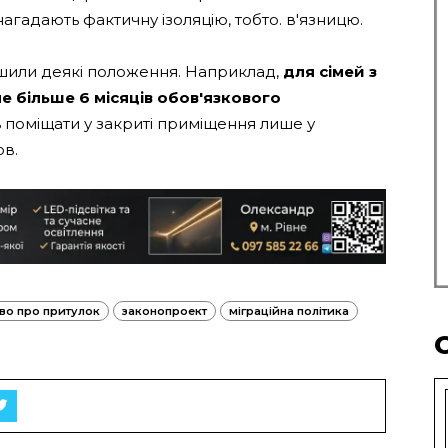
нагадають фактичну ізоляцію, тобто. в'язницю.
шили деякі положення. Наприклад,
для сімей з
 більше 6 місяців обов'язкового
ть поміщати у закриті приміщення лише у
ов.
во про притулок
законопроект
міграційна політика