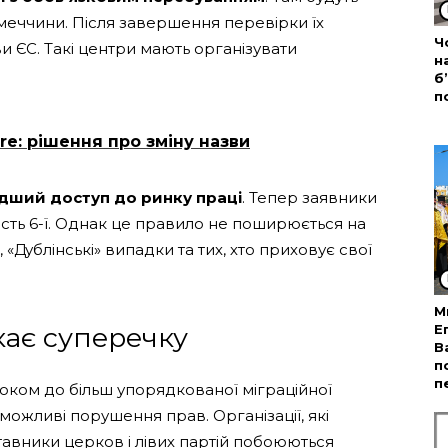
імеччини. Після завершення перевірки їх
Ч
и ЄС. Такі центри мають організувати
н
б
п
are: рішення про зміну назви
дший доступ до ринку праці
. Тепер заявники
ість 6-ї. Однак це правило не поширюється на
«Дублінські» випадки та тих, хто приховує свої
М
ає суперечку
Е
В
п
п
ком до більш упорядкованої міграційної
ожливі порушення прав. Організації, які
тавники церков і лівих партій побоюються