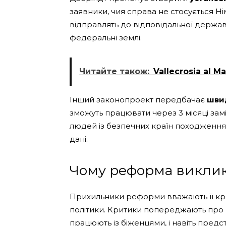
заявники, чия справа не стосується Н
відправлять до відповідальної держав
федеральні землі.
Читайте також:
Vallecrosia al M
Інший законопроект передбачає
шви
зможуть працювати через 3 місяці зам
людей із безпечних країн походження, 
дані.
Чому реформа виклик
Прихильники реформи вважають її кро
політики. Критики попереджають про м
працюють із біженцями, і навіть предс