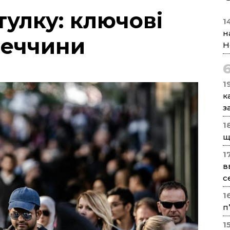
улку: ключові
1
н
меччини
Н
1
к
з
1
щ
1
в
с
1
п
1