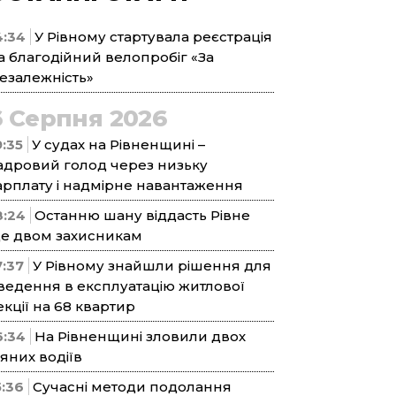
4:34
У Рівному стартувала реєстрація
а благодійний велопробіг «За
езалежність»
6 Серпня 2026
9:35
У судах на Рівненщині –
адровий голод через низьку
арплату і надмірне навантаження
8:24
Останню шану віддасть Рівне
е двом захисникам
7:37
У Рівному знайшли рішення для
ведення в експлуатацію житлової
екції на 68 квартир
6:34
На Рівненщині зловили двох
’яних водіїв
5:36
Сучасні методи подолання