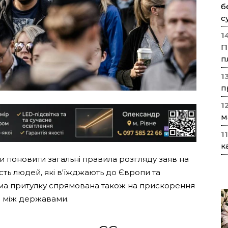
б
с
1
П
п
1
п
1
м
1
к
 поновити загальні правила розгляду заяв на
ість людей, які в'їжджають до Європи та
рма притулку спрямована також на прискорення
в між державами.