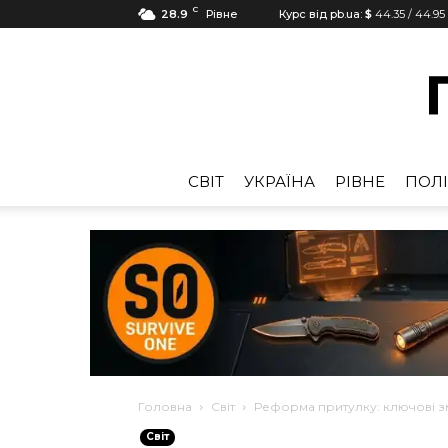
C
28.9
Рівне
Курс від pb.ua:
$
44.35
/
44.95
CВІТ
УКРАЇНА
РІВНЕ
ПОЛІ
Головна
Cвіт
Реформа притулку: ключові з
Cвіт