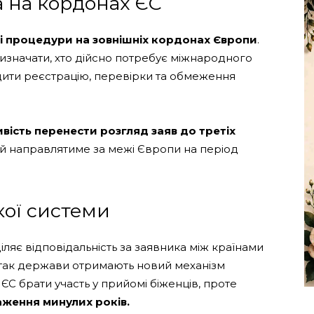
 на кордонах ЄС
і процедури на зовнішніх кордонах Європи
.
значати, хто дійсно потребує міжнародного
дити реєстрацію, перевірки та обмеження
вість перенести розгляд заяв до третіх
ей направлятиме за межі Європи на період
ої системи
ляє відповідальність за заявника між країнами
ідтак держави отримають новий механізм
в ЄС брати участь у прийомі біженців, проте
аження минулих років.