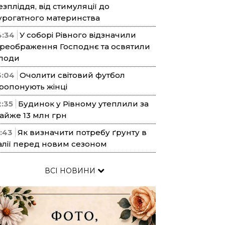
езпліддя, від стимуляції до
урогатного материнства
4:34
У соборі Рівного відзначили
реображення Господнє та освятили
лоди
3:04
Очолити світовий футбол
ропонують жінці
2:35
Будинок у Рівному утеплили за
айже 13 млн грн
1:43
Як визначити потребу ґрунту в
алії перед новим сезоном
ВСІ НОВИНИ