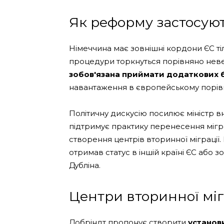
Як реформу застосуют
Німеччина має зовнішні кордони ЄС ті
процедури торкнуться порівняно неве
зобов'язана приймати додаткових б
навантаження в європейському порівн
Політичну дискусію посилює міністр в
підтримує практику перенесення мігра
створення центрів вторинної міграції.
отримав статус в іншій країні ЄС або 
Дубліна.
Центри вторинної міг
Добріндт пропонує створити
установ