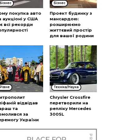
Бізнес
Бізнес
ому покупка авто
Проект будинку з
а аукціоні у США
мансардою:
’є всі рекорди
розширюємо
опулярності
життєвий простір
для вашої родини
Рівне
Техніка/Наука
итрополит
Chrysler Crossfire
піфаній відвідав
перетворили на
араш та
репліку Mercedes
омолився за
300SL
еремогу України