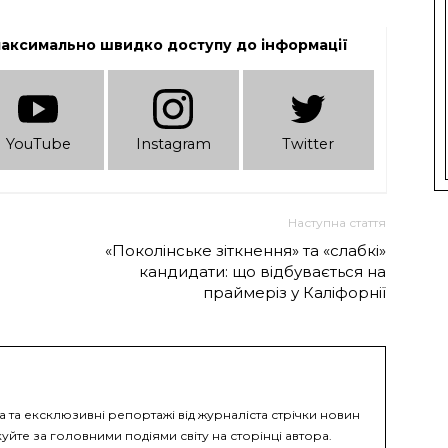
максимально швидко доступу до інформації
YouTube
Instagram
Twitter
Наступна стаття
«Поколінське зіткнення» та «слабкі»
кандидати: що відбувається на
праймеріз у Каліфорнії
а та ексклюзивні репортажі від журналіста стрічки новин
уйте за головними подіями світу на сторінці автора.