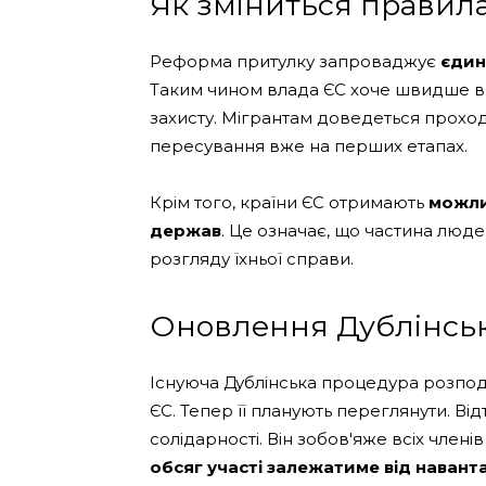
Як зміниться правила
Реформа притулку запроваджує
єдин
Таким чином влада ЄС хоче швидше ви
захисту. Мігрантам доведеться прохо
пересування вже на перших етапах.
Крім того, країни ЄС отримають
можли
держав
. Це означає, що частина люд
розгляду їхньої справи.
Оновлення Дублінськ
Існуюча Дублінська процедура розподі
ЄС. Тепер її планують переглянути. В
солідарності. Він зобов'яже всіх члені
обсяг участі залежатиме від навант