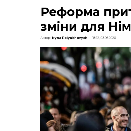
Реформа прит
зміни для Ні
Автор:
Iryna Polyukhovych
-
18:22, 03.06.2026