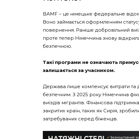
BAMF – це німецьке федеральне відомст
Воно займається оформленням статусу
повернення. Раніше добровільний виї
проте тепер Німеччина знову відкрила
безпечною.
Такі програми не означають примус
залишається за учасником.
Держава лише компенсує витрати та 
безпечним. З 2025 року Німеччина фік
виїздів мігрантів. Фінансова підтримка
закритих країн, таких як Сирія, зроб
затребуваних серед біженців.