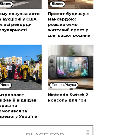
Бізнес
Бізнес
ому покупка авто
Проект будинку з
а аукціоні у США
мансардою:
’є всі рекорди
розширюємо
опулярності
життєвий простір
для вашої родини
Рівне
Техніка/Наука
итрополит
Nintendo Switch 2
піфаній відвідав
консоль для гри
араш та
омолився за
еремогу України