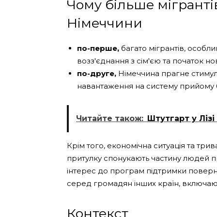
Чому більше мігранті
Німеччини
по-перше,
багато мігрантів, особли
возз'єднання з сім'єю та початок но
по-друге,
Німеччина прагне стимул
навантаження на систему прийому б
Читайте також:
Штутгарт у Лізі
Крім того, економічна ситуація та тр
притулку спонукають частину людей пр
інтерес до програм підтримки поверне
серед громадян інших країн, включаюч
Контекст