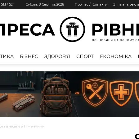
51.1
/
52.1
Субота, 8 Серпня, 2026
Про нас / Контакти
З питань рекл
ТИКА
БІЗНЕС
ЗДОРОВ'Я
СПОРТ
ЕКОНОМІКА
Преса
Рівне
ть виїхати з Німеччини