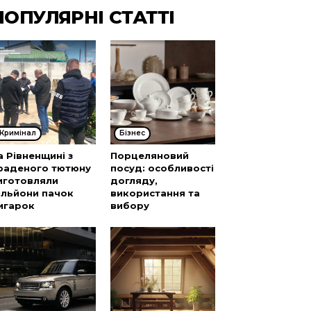
ПОПУЛЯРНІ СТАТТІ
Кримінал
Бізнес
а Рівненщині з
Порцеляновий
раденого тютюну
посуд: особливості
иготовляли
догляду,
ільйони пачок
використання та
игарок
вибору