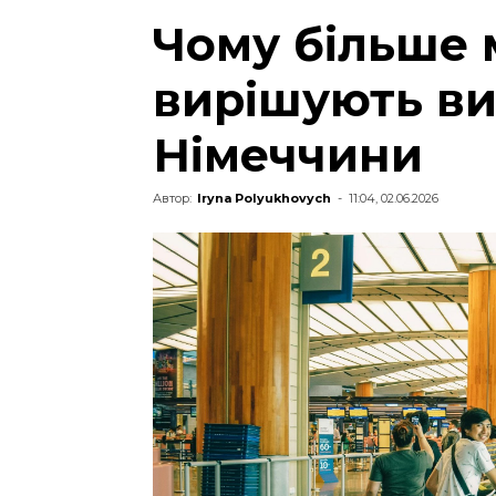
Чому більше 
вирішують ви
Німеччини
Автор:
Iryna Polyukhovych
-
11:04, 02.06.2026