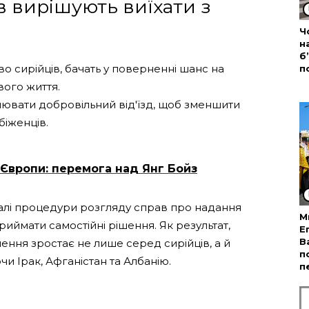
в вирішують виїхати з
Ч
н
б
во сирійців, бачать у поверненні шанс на
п
вого життя.
ювати добровільний від'їзд, щоб зменшити
іженців.
 Європи: перемога над Янг Бойз
ивалі процедури розгляду справ про надання
М
иймати самостійні рішення. Як результат,
Е
В
ння зростає не лише серед сирійців, а й
п
и Ірак, Афганістан та Албанію.
п