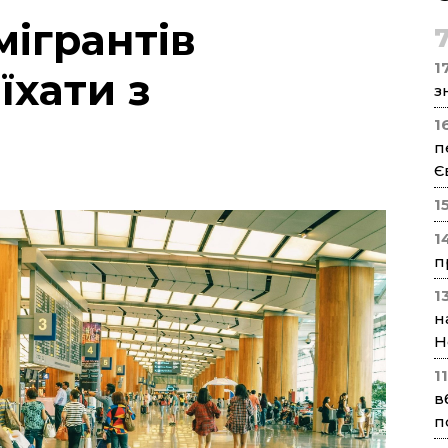
мігрантів
17
їхати з
з
1
п
Є
1
1
п
1
н
Н
1
в
п