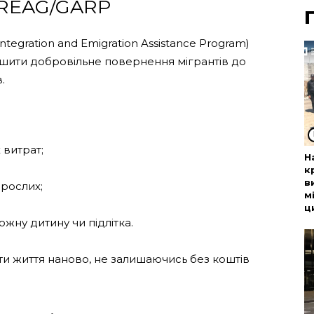
 REAG/GARP
tegration and Emigration Assistance Program)
егшити добровільне повернення мігрантів до
.
 витрат;
Н
к
в
рослих;
м
ц
ожну дитину чи підлітка.
ти життя наново, не залишаючись без коштів