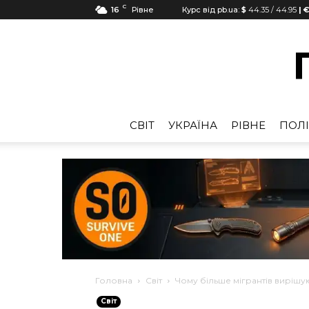
C
16
Рівне
Курс від pb.ua:
$
44.35
/
44.95
| €
CВІТ
УКРАЇНА
РІВНЕ
ПОЛІ
Головна
Cвіт
Чому більше мігрантів вирішую
Cвіт