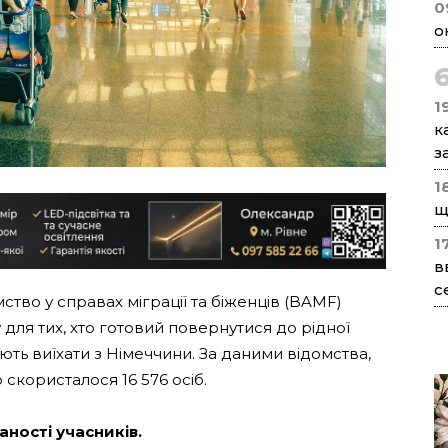
0
о
1
к
з
1
щ
1
в
с
тво у справах міграції та біженців (BAMF)
для тих, хто готовий повернутися до рідної
ують виїхати з Німеччини. За даними відомства,
скористалося 16 576 осіб.
ності учасників.