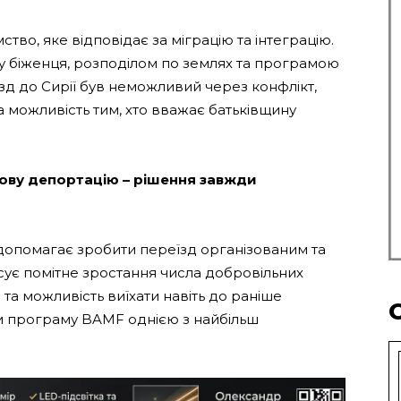
во, яке відповідає за міграцію та інтеграцію.
 біженця, розподілом по землях та програмою
зд до Сирії був неможливий через конфлікт,
 можливість тим, хто вважає батьківщину
ову депортацію – рішення завжди
допомагає зробити переїзд організованим та
сує помітне зростання числа добровільних
 та можливість виїхати навіть до раніше
или програму BAMF однією з найбільш