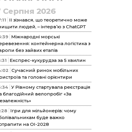
7 Серпня 2026
:11
ІІ зізнався, що теоретично може
нищити людей, – інтерв’ю з ChatGPT
6:39
Міжнародні морські
еревезення: контейнерна логістика з
вропи без зайвих етапів
5:31
Експрес-кукурудза за 5 хвилин
4:02
Сучасний ринок мобільних
ристроїв та головні орієнтири
3:34
У Рівному стартувала реєстрація
а благодійний велопробіг «За
езалежність»
1:28
Ігри для мільйонерів: чому
болівальникам буде важко
отрапити на ОІ-2028