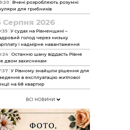
9:20
Вчені розробляють розумні
куляри для грибників
6 Серпня 2026
9:35
У судах на Рівненщині –
адровий голод через низьку
арплату і надмірне навантаження
8:24
Останню шану віддасть Рівне
е двом захисникам
7:37
У Рівному знайшли рішення для
ведення в експлуатацію житлової
екції на 68 квартир
ВСІ НОВИНИ