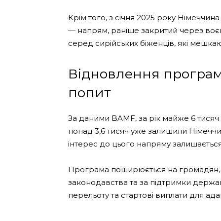
Крім того, з січня 2025 року Німеччина
— напрям, раніше закритий через воєн
серед сирійських біженців, які мешкают
Відновлення програ
попит
За даними BAMF, за рік майже 6 тисяч
понад 3,6 тисяч уже залишили Німечч
інтерес до цього напряму залишається
Програма поширюється на громадян, я
законодавства та за підтримки держав
перельоту та стартові виплати для ада