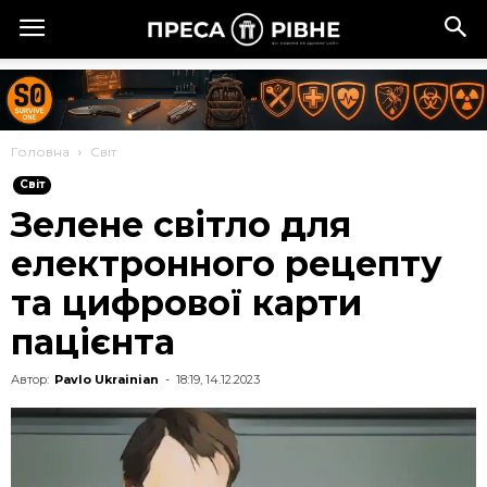
Головна
Cвіт
Cвіт
Зелене світло для
електронного рецепту
та цифрової карти
пацієнта
Автор:
Pavlo Ukrainian
-
18:19, 14.12.2023