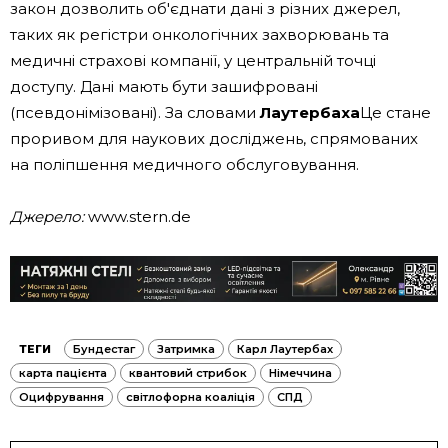
закон дозволить об'єднати дані з різних джерел,
таких як регістри онкологічних захворювань та
медичні страхові компанії, у центральній точці
доступу. Дані мають бути зашифровані
(псевдонімізовані). За словами
Лаутербаха
Це стане
проривом для наукових досліджень, спрямованих
на поліпшення медичного обслуговування.
Джерело:
www.stern.de
ТЕГИ
Бундестаг
Затримка
Карл Лаутербах
карта пацієнта
квантовий стрибок
Німеччина
Оцифрування
світлофорна коаліція
СПД