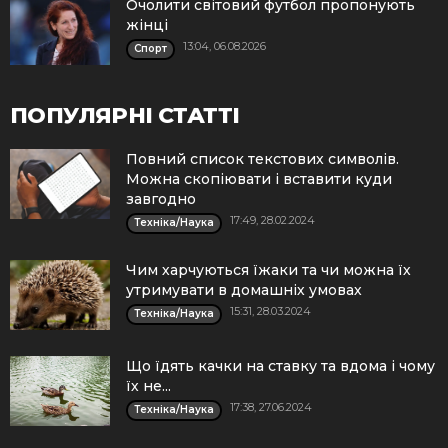
Очолити світовий футбол пропонують
жінці
13:04, 06.08.2026
Спорт
ПОПУЛЯРНІ СТАТТІ
Повний список текстових символів.
Можна скопіювати і вставити куди
завгодно
17:49, 28.02.2024
Техніка/Наука
Чим харчуються їжаки та чи можна їх
утримувати в домашніх умовах
15:31, 28.03.2024
Техніка/Наука
Що їдять качки на ставку та вдома і чому
їх не...
17:38, 27.06.2024
Техніка/Наука