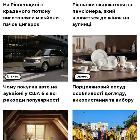
На Рівненщині з
Рівнянки скаржаться на
краденого тютюну
пенсіонера, який
виготовляли мільйони
чіпляється до жінок на
пачок цигарок
зупинці
Бізнес
Бізнес
Чому покупка авто на
Порцеляновий посуд:
аукціоні у США б’є всі
особливості догляду,
рекорди популярності
використання та вибору