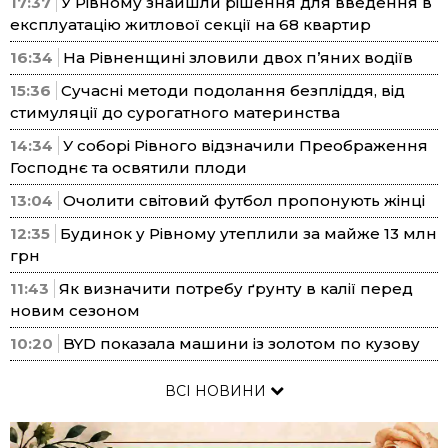
17:37
У Рівному знайшли рішення для введення в
експлуатацію житлової секції на 68 квартир
16:34
На Рівненщині зловили двох п’яних водіїв
15:36
Сучасні методи подолання безпліддя, від
стимуляції до сурогатного материнства
14:34
У соборі Рівного відзначили Преображення
Господнє та освятили плоди
13:04
Очолити світовий футбол пропонують жінці
12:35
Будинок у Рівному утеплили за майже 13 млн
грн
11:43
Як визначити потребу ґрунту в калії перед
новим сезоном
10:20
BYD показала машини із золотом по кузову
ВСІ НОВИНИ