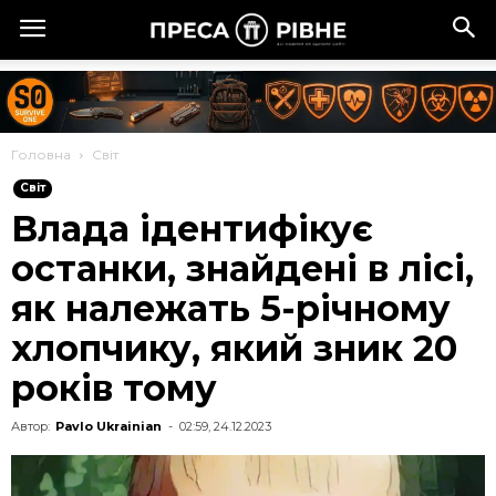
Головна
Cвіт
Cвіт
Влада ідентифікує
останки, знайдені в лісі,
як належать 5-річному
хлопчику, який зник 20
років тому
Автор:
Pavlo Ukrainian
-
02:59, 24.12.2023