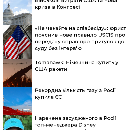
Військові витрати США та нова
криза в Конгресі
«Не чекайте на співбесіду»: юрист
пояснив нове правило USCIS про
передачу справ про притулок до
суду без інтерв'ю
Tomahawk: Німеччина купить у
США ракети
Рекордна кількість газу з Росії
купила ЄС
Наречена засудженого в Росії
топ-менеджера Disney