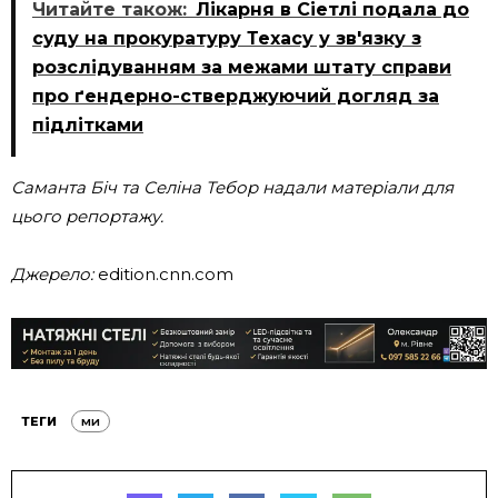
Читайте також:
Лікарня в Сіетлі подала до
суду на прокуратуру Техасу у зв'язку з
розслідуванням за межами штату справи
про ґендерно-стверджуючий догляд за
підлітками
Саманта Біч та Селіна Тебор надали матеріали для
цього репортажу.
Джерело:
edition.cnn.com
ТЕГИ
ми