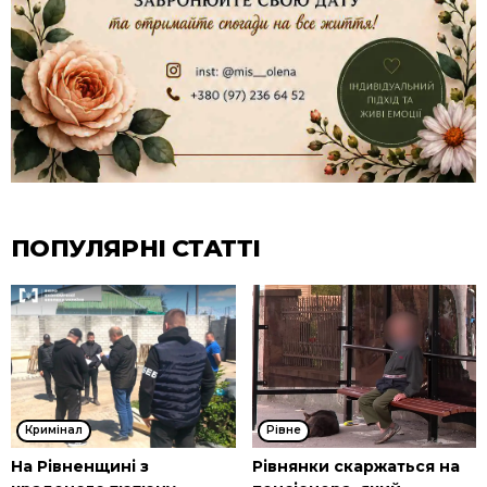
ПОПУЛЯРНІ СТАТТІ
Кримінал
Рівне
На Рівненщині з
Рівнянки скаржаться на