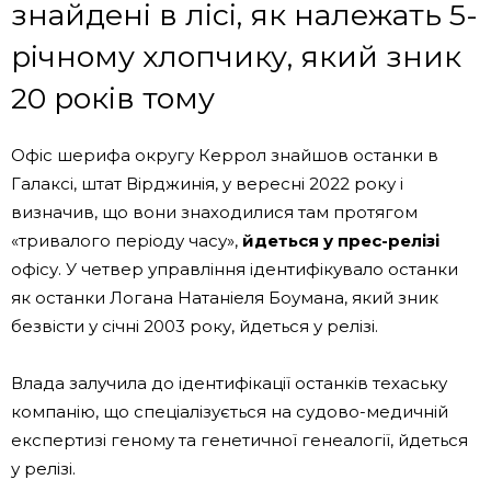
знайдені в лісі, як належать 5-
річному хлопчику, який зник
20 років тому
Офіс шерифа округу Керрол знайшов останки в
Галаксі, штат Вірджинія, у вересні 2022 року і
визначив, що вони знаходилися там протягом
«тривалого періоду часу»,
йдеться у прес-релізі
офісу. У четвер управління ідентифікувало останки
як останки Логана Натаніеля Боумана, який зник
безвісти у січні 2003 року, йдеться у релізі.
Влада залучила до ідентифікації останків техаську
компанію, що спеціалізується на судово-медичній
експертизі геному та генетичної генеалогії, йдеться
у релізі.