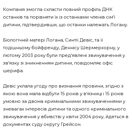
Компанія змогла скласти повний профіль ДНК
останків та порівняти їх із останками членів сім'ї
дитини, підтвердивши, що останки належать Логану.
Біологічній матері Логана, Синтії Девіс, та її
тодішньому бойфренду, Деннісу Шермерхорну, у
лютому 2003 року були пред'явлені звинувачення у
зв'язку зі зникненням дитини, повідомляє офіс
шерифа.
Девіс уклала угоду про визнання провини, згідно з
якою вона мала відбути 15 років у в'язниці і 15 років
умовно за двома кримінальними звинуваченнями у
зневагах інтересів дитини та одного кримінального
звинувачення у вбивстві у квітні 2004 року, йдеться в
документах суду округу Грейсон.