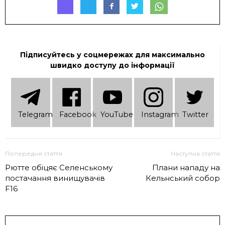
Підписуйтесь у соцмережах для максимально
швидко доступу до інформації
Telеgram
Facebook
YouTube
Instagram
Twitter
Попередня стаття
Наступна стаття
Рютте обіцяє Селенському
Плани нападу на
постачання винищувачів
Кельнський собор
F16