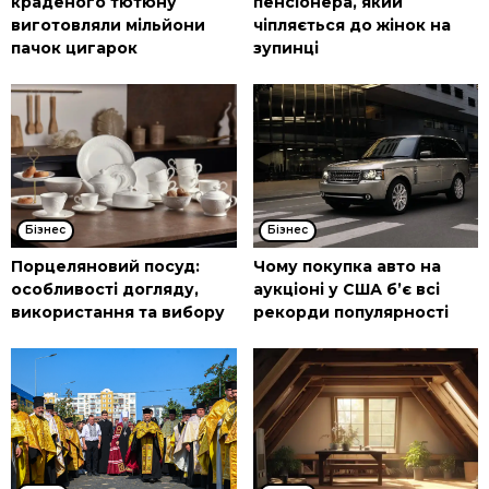
краденого тютюну
пенсіонера, який
виготовляли мільйони
чіпляється до жінок на
пачок цигарок
зупинці
Бізнес
Бізнес
Порцеляновий посуд:
Чому покупка авто на
особливості догляду,
аукціоні у США б’є всі
використання та вибору
рекорди популярності