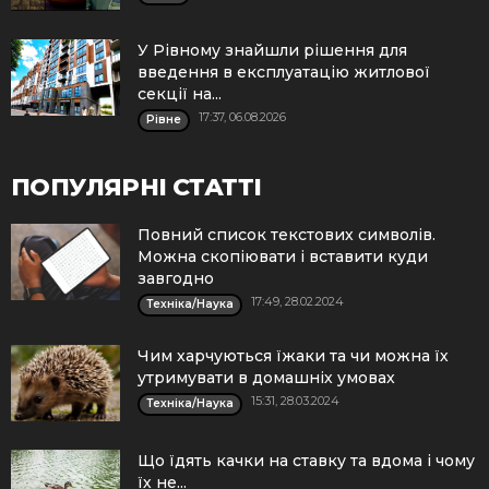
У Рівному знайшли рішення для
введення в експлуатацію житлової
секції на...
17:37, 06.08.2026
Рівне
ПОПУЛЯРНІ СТАТТІ
Повний список текстових символів.
Можна скопіювати і вставити куди
завгодно
17:49, 28.02.2024
Техніка/Наука
Чим харчуються їжаки та чи можна їх
утримувати в домашніх умовах
15:31, 28.03.2024
Техніка/Наука
Що їдять качки на ставку та вдома і чому
їх не...