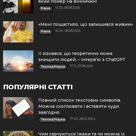
який помер на Вінничині
13:35, 08.08.2026
Рівне
«Мені пощастило, що залишився живим»
10:34, 08.08.2026
Рівне
ІІ зізнався, що теоретично може
знищити людей, – інтерв’ю з ChatGPT
17:11, 07.08.2026
Техніка/Наука
ПОПУЛЯРНІ СТАТТІ
Повний список текстових символів.
Можна скопіювати і вставити куди
завгодно
17:49, 28.02.2024
Техніка/Наука
Чим харчуються їжаки та чи можна їх