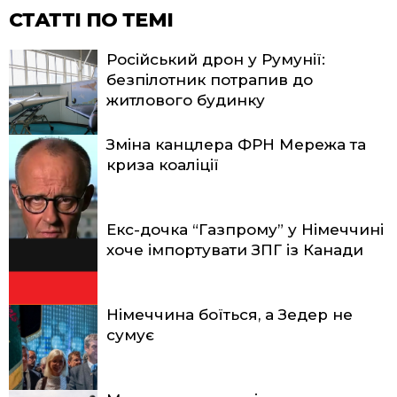
СТАТТІ ПО ТЕМІ
Російський дрон у Румунії:
безпілотник потрапив до
житлового будинку
Зміна канцлера ФРН Мережа та
криза коаліції
Екс-дочка “Газпрому” у Німеччині
хоче імпортувати ЗПГ із Канади
Німеччина боїться, а Зедер не
сумує