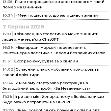
13:35
Рівне попрощається з анестезіологом, який
помер на Вінничині
10:34
«Мені пощастило, що залишився живим»
7 Серпня 2026
17:11
ІІ зізнався, що теоретично може знищити
людей, – інтерв’ю з ChatGPT
16:39
Міжнародні морські перевезення:
контейнерна логістика з Європи без зайвих етапів
15:31
Експрес-кукурудза за 5 хвилин
14:02
Сучасний ринок мобільних пристроїв та
головні орієнтири
13:34
У Рівному стартувала реєстрація на
благодійний велопробіг «За Незалежність»
11:28
Ігри для мільйонерів: чому вболівальникам
буде важко потрапити на ОІ-2028
09:20
Вчені розробляють розумні окуляри для