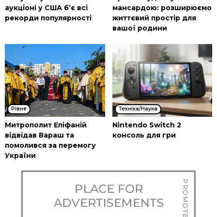
аукціоні у США б’є всі
мансардою: розширюємо
рекорди популярності
життєвий простір для
вашої родини
Рівне
Техніка/Наука
Митрополит Епіфаній
Nintendo Switch 2
відвідав Вараш та
консоль для гри
помолився за перемогу
України