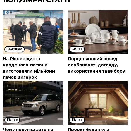
ПОПУЛЯРНІ СТАТТІ
Кримінал
Бізнес
На Рівненщині з
Порцеляновий посуд:
краденого тютюну
особливості догляду,
виготовляли мільйони
використання та вибору
пачок цигарок
Бізнес
Бізнес
Чому покупка авто на
Проект будинку з