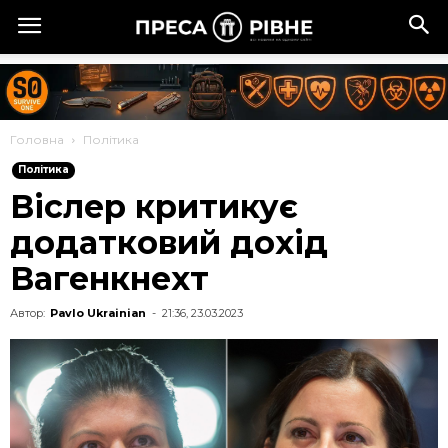
Головна
Політика
Політика
Віслер критикує
додатковий дохід
Вагенкнехт
Автор:
Pavlo Ukrainian
-
21:36, 23.03.2023