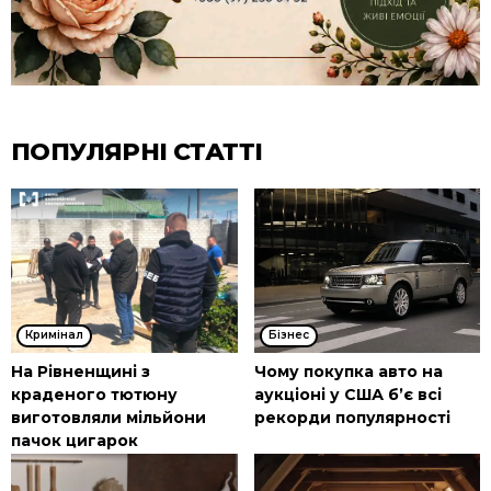
ПОПУЛЯРНІ СТАТТІ
Кримінал
Бізнес
На Рівненщині з
Чому покупка авто на
краденого тютюну
аукціоні у США б’є всі
виготовляли мільйони
рекорди популярності
пачок цигарок