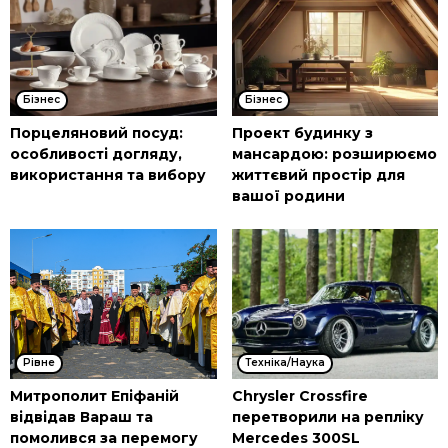
Бізнес
Бізнес
Порцеляновий посуд:
Проект будинку з
особливості догляду,
мансардою: розширюємо
використання та вибору
життєвий простір для
вашої родини
Рівне
Техніка/Наука
Митрополит Епіфаній
Chrysler Crossfire
відвідав Вараш та
перетворили на репліку
помолився за перемогу
Mercedes 300SL