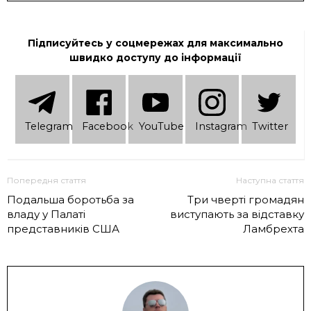
Підписуйтесь у соцмережах для максимально
швидко доступу до інформації
Telеgram
Facebook
YouTube
Instagram
Twitter
Попередня стаття
Наступна стаття
Подальша боротьба за
Три чверті громадян
владу у Палаті
виступають за відставку
представників США
Ламбрехта