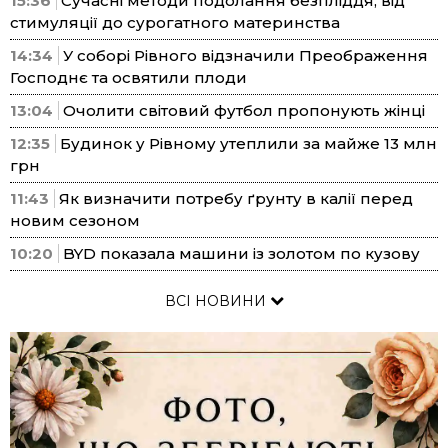
15:36
Сучасні методи подолання безпліддя, від
стимуляції до сурогатного материнства
14:34
У соборі Рівного відзначили Преображення
Господнє та освятили плоди
13:04
Очолити світовий футбол пропонують жінці
12:35
Будинок у Рівному утеплили за майже 13 млн
грн
11:43
Як визначити потребу ґрунту в калії перед
новим сезоном
10:20
BYD показала машини із золотом по кузову
ВСІ НОВИНИ