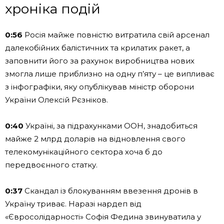
хроніка подій
0:56
Росія майже повністю витратила свій арсенал
далекобійних балістичних та крилатих ракет, а
заповнити його за рахунок виробництва нових
змогла лише приблизно на одну п’яту – це випливає
з інфографіки, яку опублікував міністр оборони
України Олексій Рєзніков.
0:40
Україні, за підрахунками ООН, знадобиться
майже 2 млрд доларів на відновлення свого
телекомунікаційного сектора хоча б до
передвоєнного статку.
0:37
Скандал із блокуванням ввезення дронів в
Україну триває. Наразі нардеп від
«Євросолідарності» Софія Федина звинуватила у