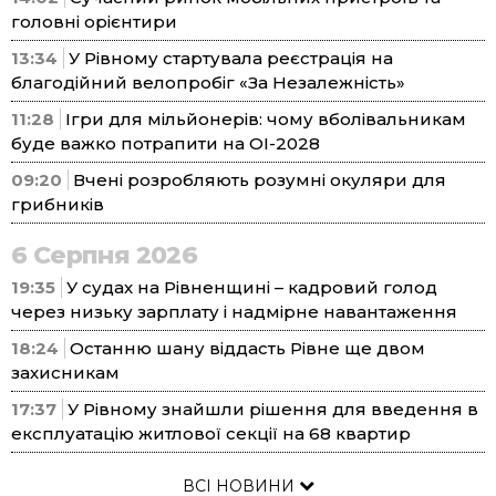
головні орієнтири
13:34
У Рівному стартувала реєстрація на
благодійний велопробіг «За Незалежність»
11:28
Ігри для мільйонерів: чому вболівальникам
буде важко потрапити на ОІ-2028
09:20
Вчені розробляють розумні окуляри для
грибників
6 Серпня 2026
19:35
У судах на Рівненщині – кадровий голод
через низьку зарплату і надмірне навантаження
18:24
Останню шану віддасть Рівне ще двом
захисникам
17:37
У Рівному знайшли рішення для введення в
експлуатацію житлової секції на 68 квартир
ВСІ НОВИНИ