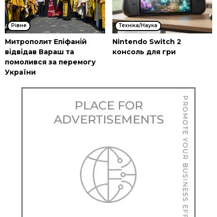
Рівне
Техніка/Наука
Митрополит Епіфаній
Nintendo Switch 2
відвідав Вараш та
консоль для гри
помолився за перемогу
України