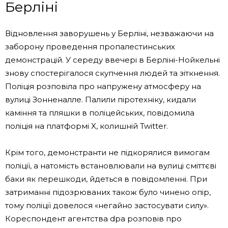
Берліні
Відновлення заворушень у Берліні, незважаючи на
заборону проведення пропалестинських
демонстрацій. У середу ввечері в Берліні-Нойкельні
знову спостерігалося скупчення людей та зіткнення.
Поліція розповіла про напружену атмосферу на
вулиці Зонненалле. Палили піротехніку, кидали
каміння та пляшки в поліцейських, повідомила
поліція на платформі X, колишній Twitter.
Крім того, демонстранти не підкорялися вимогам
поліції, а натомість встановлювали на вулиці сміттєві
баки як перешкоди, йдеться в повідомленні. При
затриманні підозрюваних також було чинено опір,
тому поліції довелося «негайно застосувати силу».
Кореспондент агентства dpa розповів про