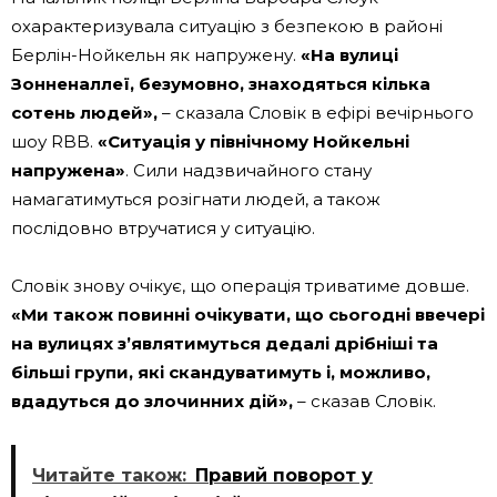
охарактеризувала ситуацію з безпекою в районі
Берлін-Нойкельн як напружену.
«На вулиці
Зонненаллеї, безумовно, знаходяться кілька
сотень людей»,
– сказала Словік в ефірі вечірнього
шоу RBB.
«Ситуація у північному Нойкельні
напружена»
. Сили надзвичайного стану
намагатимуться розігнати людей, а також
послідовно втручатися у ситуацію.
Словік знову очікує, що операція триватиме довше.
«Ми також повинні очікувати, що сьогодні ввечері
на вулицях з’являтимуться дедалі дрібніші та
більші групи, які скандуватимуть і, можливо,
вдадуться до злочинних дій»,
– сказав Словік.
Читайте також:
Правий поворот у