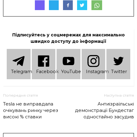
Підписуйтесь у соцмережах для максимально
швидко доступу до інформації
Telеgram
Facebook
YouTube
Instagram
Twitter
Попередня стаття
Наступна стаття
Tesla не виправдала
Антиізраїльські
очікувань ринку через
демонстрації Бундестаг
високі % ставки
одностайно засудив