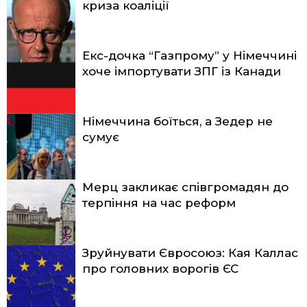
криза коаліції
Екс-дочка “Газпрому” у Німеччині
хоче імпортувати ЗПГ із Канади
Німеччина боїться, а Зедер не
сумує
Мерц закликає співгромадян до
терпіння на час реформ
Зруйнувати Євросоюз: Кая Каллас
про головних ворогів ЄС