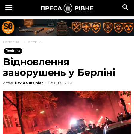
Головна
Політика
Політика
Відновлення
заворушень у Берліні
Автор:
Pavlo Ukrainian
-
22:58, 19.10.2023