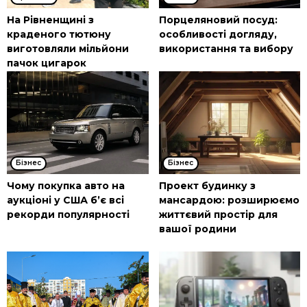
На Рівненщині з
Порцеляновий посуд:
краденого тютюну
особливості догляду,
виготовляли мільйони
використання та вибору
пачок цигарок
Бізнес
Бізнес
Чому покупка авто на
Проект будинку з
аукціоні у США б’є всі
мансардою: розширюємо
рекорди популярності
життєвий простір для
вашої родини