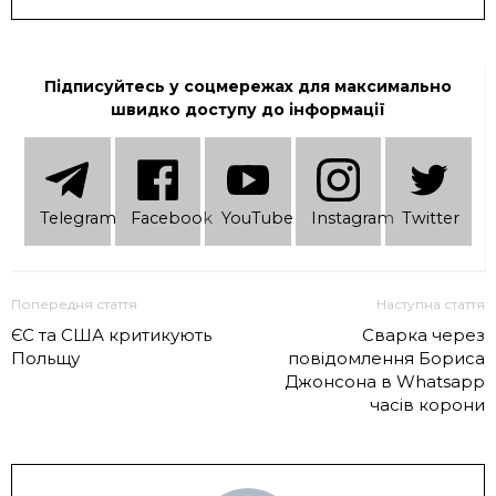
Підписуйтесь у соцмережах для максимально
швидко доступу до інформації
Telеgram
Facebook
YouTube
Instagram
Twitter
Попередня стаття
Наступна стаття
ЄС та США критикують
Сварка через
Польщу
повідомлення Бориса
Джонсона в Whatsapp
часів корони