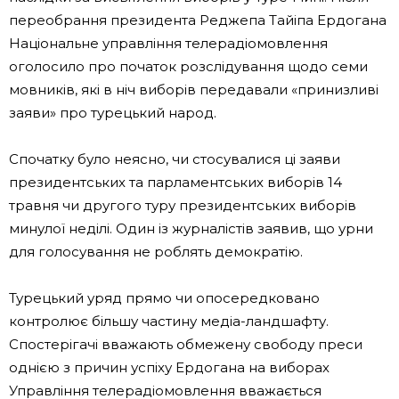
переобрання президента Реджепа Тайіпа Ердогана
Національне управління телерадіомовлення
оголосило про початок розслідування щодо семи
мовників, які в ніч виборів передавали «принизливі
заяви» про турецький народ.
Спочатку було неясно, чи стосувалися ці заяви
президентських та парламентських виборів 14
травня чи другого туру президентських виборів
минулої неділі. Один із журналістів заявив, що урни
для голосування не роблять демократію.
Турецький уряд прямо чи опосередковано
контролює більшу частину медіа-ландшафту.
Спостерігачі вважають обмежену свободу преси
однією з причин успіху Ердогана на виборах
Управління телерадіомовлення вважається