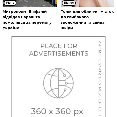
Рівне
Бізнес
Митрополит Епіфаній
Тонік для обличчя: місток
відвідав Вараш та
до глибокого
помолився за перемогу
зволоження та сяйва
України
шкіри