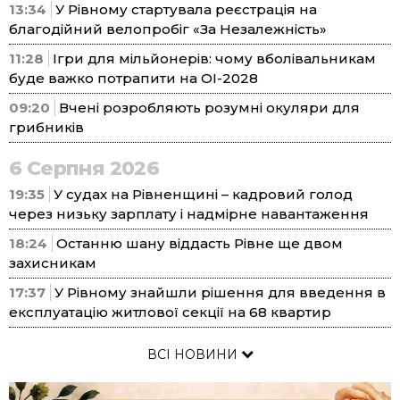
13:34
У Рівному стартувала реєстрація на
благодійний велопробіг «За Незалежність»
11:28
Ігри для мільйонерів: чому вболівальникам
буде важко потрапити на ОІ-2028
09:20
Вчені розробляють розумні окуляри для
грибників
6 Серпня 2026
19:35
У судах на Рівненщині – кадровий голод
через низьку зарплату і надмірне навантаження
18:24
Останню шану віддасть Рівне ще двом
захисникам
17:37
У Рівному знайшли рішення для введення в
експлуатацію житлової секції на 68 квартир
ВСІ НОВИНИ