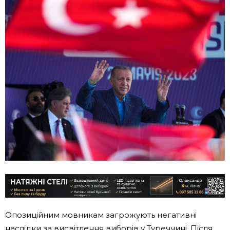
Опозиційним мовникам загрожують негативні
наслідки за висвітлення виборів у Туреччині. Після