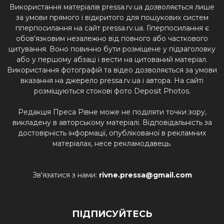
Використання матеріалів pressa.rv.ua дозволяється лише
за умови прямого і відкритого для пошукових систем
гіперпосилання на сайт pressa.rv.ua. Гіперпосилання є
обов'язковим незалежно від повного або часткового
цитування. Воно повинно бути розміщене у підзаголовку
або у першому абзаці і вести на цитований матеріал.
Використання фотографій та відео дозволяється за умови
вказання на джерело pressa.rv.ua і автора. На сайті
розміщуються стокові фото Deposit Photos.
Редакція Преса Рівне може не поділяти точки зору,
викладену в авторському матеріалі. Відповідальність за
достовірність інформації, опублікованої в рекламних
матеріалах, несе рекламодавець.
Зв'язатися з нами:
rivne.pressa@gmail.com
ПІДПИСУЙТЕСЬ