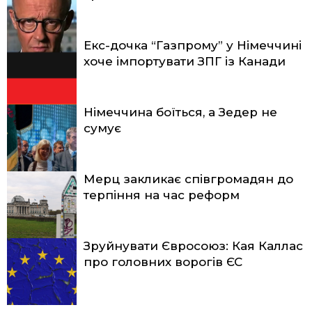
Екс-дочка “Газпрому” у Німеччині
хоче імпортувати ЗПГ із Канади
Німеччина боїться, а Зедер не
сумує
Мерц закликає співгромадян до
терпіння на час реформ
Зруйнувати Євросоюз: Кая Каллас
про головних ворогів ЄС