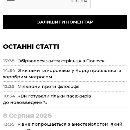
ОСТАННІ СТАТТІ
17:35
Обірвалося життя стрільця з Полісся
14:34
З квітами та короваєм у Корці прощалися з
хоробрим матросом
12:35
Мільйони проти філософії
10:34
«Ви готували тільки пасажирів
до нововведень?»
8 Серпня 2026
13:35
Рівне попрощається з анестезіологом, який