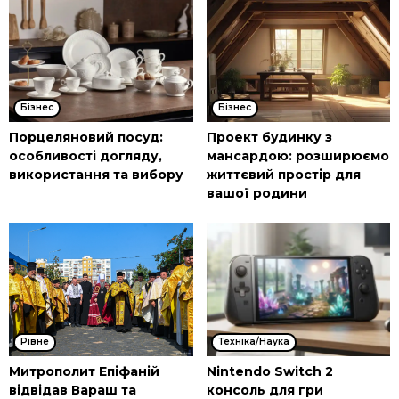
Бізнес
Бізнес
Порцеляновий посуд:
Проект будинку з
особливості догляду,
мансардою: розширюємо
використання та вибору
життєвий простір для
вашої родини
Рівне
Техніка/Наука
Митрополит Епіфаній
Nintendo Switch 2
відвідав Вараш та
консоль для гри