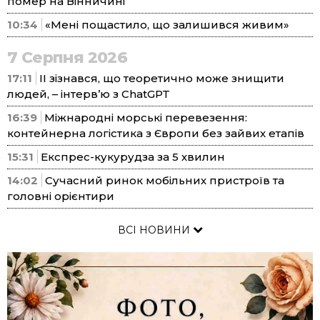
помер на Вінничині
10:34
«Мені пощастило, що залишився живим»
7 Серпня 2026
17:11
ІІ зізнався, що теоретично може знищити
людей, – інтерв’ю з ChatGPT
16:39
Міжнародні морські перевезення:
контейнерна логістика з Європи без зайвих етапів
15:31
Експрес-кукурудза за 5 хвилин
14:02
Сучасний ринок мобільних пристроїв та
головні орієнтири
ВСІ НОВИНИ