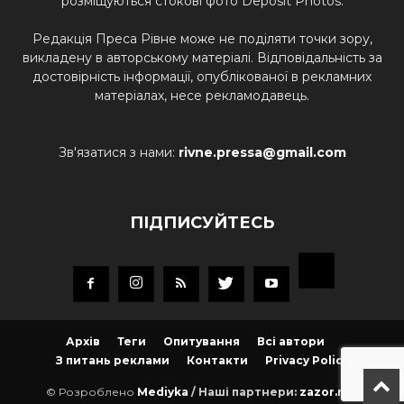
розміщуються стокові фото Deposit Photos.
Редакція Преса Рівне може не поділяти точки зору,
викладену в авторському матеріалі. Відповідальність за
достовірність інформації, опублікованої в рекламних
матеріалах, несе рекламодавець.
Зв'язатися з нами:
rivne.pressa@gmail.com
ПІДПИСУЙТЕСЬ
Архів
Теги
Опитування
Всі автори
З питань реклами
Контакти
Privacy Policy
© Розроблено
Mediyka
/ Наші партнери:
zazor.net