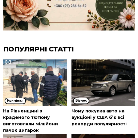
ПОПУЛЯРНІ СТАТТІ
Кримінал
Бізнес
На Рівненщині з
Чому покупка авто на
краденого тютюну
аукціоні у США б’є всі
виготовляли мільйони
рекорди популярності
пачок цигарок