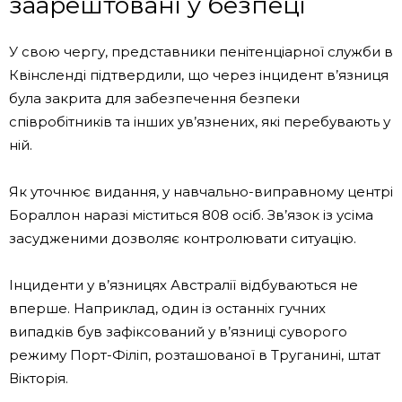
заарештовані у безпеці
У свою чергу, представники пенітенціарної служби в
Квінсленді підтвердили, що через інцидент в’язниця
була закрита для забезпечення безпеки
співробітників та інших ув’язнених, які перебувають у
ній.
Як уточнює видання, у навчально-виправному центрі
Бораллон наразі міститься 808 осіб. Зв’язок із усіма
засудженими дозволяє контролювати ситуацію.
Інциденти у в’язницях Австралії відбуваються не
вперше. Наприклад, один із останніх гучних
випадків був зафіксований у в’язниці суворого
режиму Порт-Філіп, розташованої в Труганині, штат
Вікторія.