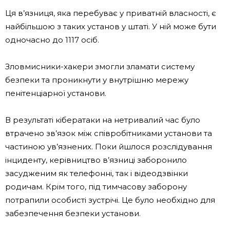
Ця в’язниця, яка перебуває у приватній власності, є
найбільшою з таких установ у штаті. У ній може бути
одночасно до 1117 осіб.
Зловмисники-хакери змогли зламати систему
безпеки та проникнути у внутрішню мережу
пенітенціарної установи.
В результаті кібератаки на нетривалий час було
втрачено зв’язок між співробітниками установи та
частиною ув’язнених. Поки йшлося розслідування
інциденту, керівництво в’язниці заборонило
засудженим як телефонні, так і відеодзвінки
родичам. Крім того, під тимчасову заборону
потрапили особисті зустрічі. Це було необхідно для
забезпечення безпеки установи.