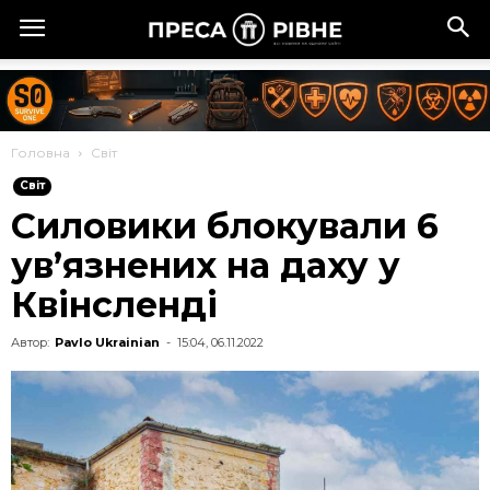
Головна
Cвіт
Cвіт
Силовики блокували 6
ув’язнених на даху у
Квінсленді
Автор:
Pavlo Ukrainian
-
15:04, 06.11.2022