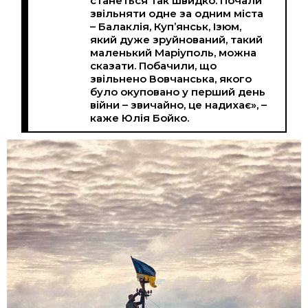
станеться так швидко. Почали
звільняти одне за одним міста
– Балаклія, Куп’янськ, Ізюм,
який дуже зруйнований, такий
маленький Маріуполь, можна
сказати. Побачили, що
звільнено Вовчанська, якого
було окуповано у перший день
війни – звичайно, це надихає», –
каже Юлія Бойко.