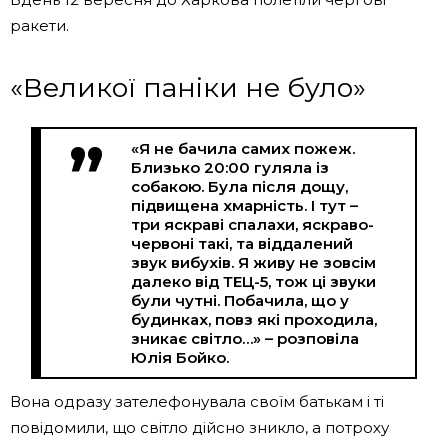
ракети.
«Великої паніки не було»
«Я не бачила самих пожеж.
Близько 20:00 гуляла із
собакою. Була після дощу,
підвищена хмарність. І тут –
три яскраві спалахи, яскраво-
червоні такі, та віддалений
звук вибухів. Я живу не зовсім
далеко від ТЕЦ-5, тож ці звуки
були чутні. Побачила, що у
будинках, повз які проходила,
зникає світло…» – розповіла
Юлія Бойко.
Вона одразу зателефонувала своїм батькам і ті
повідомили, що світло дійсно зникло, а потроху