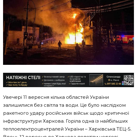
Увечері 11 вересня кілька областей України
залишилися без світла та води. Це було наслідком
ракетного удару російських військ щодо критичної
інфраструктури Харкова. Горіла одна із найбільших
теплоелектроцентралей України – Харківська ТЕЦ-5.
Вдень 12 вересня до Харкова полетіли чергові