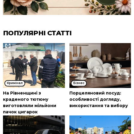
ПОПУЛЯРНІ СТАТТІ
Кримінал
Бізнес
На Рівненщині з
Порцеляновий посуд:
краденого тютюну
особливості догляду,
виготовляли мільйони
використання та вибору
пачок цигарок