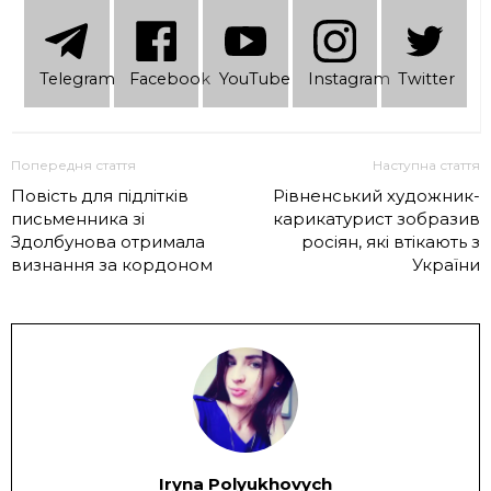
Telеgram
Facebook
YouTube
Instagram
Twitter
Попередня стаття
Наступна стаття
Повість для підлітків
Рівненський художник-
письменника зі
карикатурист зобразив
Здолбунова отримала
росіян, які втікають з
визнання за кордоном
України
Iryna Polyukhovych