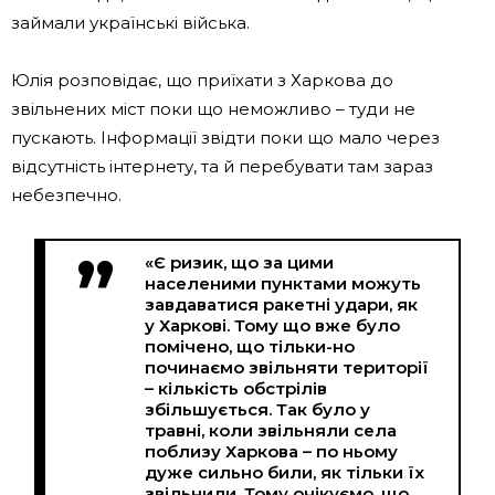
займали українські війська.
Юлія розповідає, що приїхати з Харкова до
звільнених міст поки що неможливо – туди не
пускають. Інформації звідти поки що мало через
відсутність інтернету, та й перебувати там зараз
небезпечно.
«Є ризик, що за цими
населеними пунктами можуть
завдаватися ракетні удари, як
у Харкові. Тому що вже було
помічено, що тільки-но
починаємо звільняти території
– кількість обстрілів
збільшується. Так було у
травні, коли звільняли села
поблизу Харкова – по ньому
дуже сильно били, як тільки їх
звільнили. Тому очікуємо, що