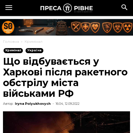
Головна
Кримінал
Кримінал
Україна
Що відбувається у
Харкові після ракетного
обстрілу міста
військами РФ
Автор:
Iryna Polyukhovych
-
16:04, 12.09.2022