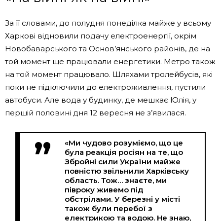
За її словами, до полудня понеділка майже у всьому
Харкові відновили подачу електроенергії, окрім
Новобаварського та Основ’янського районів, де на
той момент ще працювали енергетики. Метро також
на той момент працювало. Шляхами тролейбусів, які
поки не підключили до електроживлення, пустили
автобуси. Але вода у будинку, де мешкає Юлія, у
першій половині дня 12 вересня не з’явилася.
«Ми чудово розуміємо, що це
була реакція росіян на те, що
Збройні сили України майже
повністю звільнили Харківську
область. Тож… знаєте, ми
півроку живемо під
обстрілами. У березні у місті
також були перебої з
електрикою та водою. Не знаю,