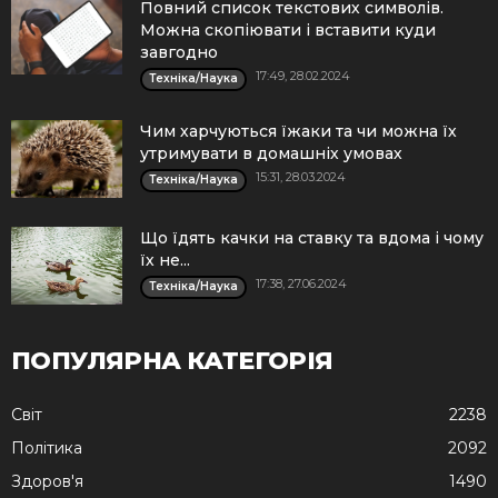
Повний список текстових символів.
Можна скопіювати і вставити куди
завгодно
17:49, 28.02.2024
Техніка/Наука
Чим харчуються їжаки та чи можна їх
утримувати в домашніх умовах
15:31, 28.03.2024
Техніка/Наука
Що їдять качки на ставку та вдома і чому
їх не...
17:38, 27.06.2024
Техніка/Наука
ПОПУЛЯРНА КАТЕГОРІЯ
Cвіт
2238
Політика
2092
Здоров'я
1490