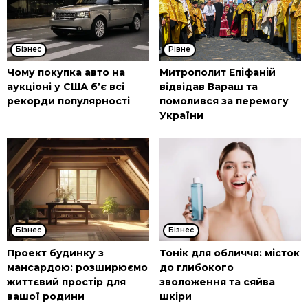
Бізнес
Рівне
Чому покупка авто на
Митрополит Епіфаній
аукціоні у США б’є всі
відвідав Вараш та
рекорди популярності
помолився за перемогу
України
Бізнес
Бізнес
Проект будинку з
Тонік для обличчя: місток
мансардою: розширюємо
до глибокого
життєвий простір для
зволоження та сяйва
вашої родини
шкіри