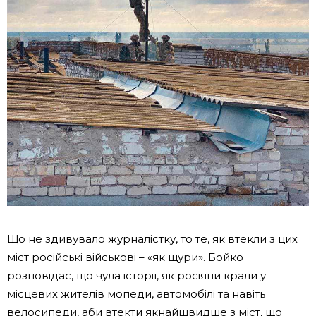
Що не здивувало журналістку, то те, як втекли з цих
міст російські військові – «як щури». Бойко
розповідає, що чула історії, як росіяни крали у
місцевих жителів мопеди, автомобілі та навіть
велосипеди, аби втекти якнайшвидше з міст, що