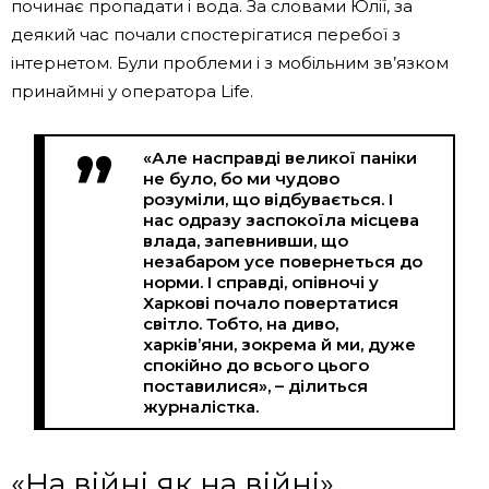
починає пропадати і вода. За словами Юлії, за
деякий час почали спостерігатися перебої з
інтернетом. Були проблеми і з мобільним зв’язком
принаймні у оператора Life.
«Але насправді великої паніки
не було, бо ми чудово
розуміли, що відбувається. І
нас одразу заспокоїла місцева
влада, запевнивши, що
незабаром усе повернеться до
норми. І справді, опівночі у
Харкові почало повертатися
світло. Тобто, на диво,
харків’яни, зокрема й ми, дуже
спокійно до всього цього
поставилися», – ділиться
журналістка.
«На війні як на війні»