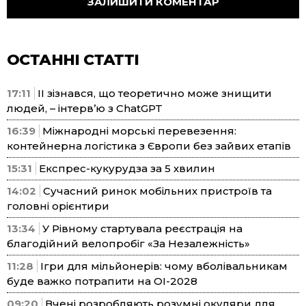
ОСТАННІ СТАТТІ
17:11
ІІ зізнався, що теоретично може знищити
людей, – інтерв’ю з ChatGPT
16:39
Міжнародні морські перевезення:
контейнерна логістика з Європи без зайвих етапів
15:31
Експрес-кукурудза за 5 хвилин
14:02
Сучасний ринок мобільних пристроїв та
головні орієнтири
13:34
У Рівному стартувала реєстрація на
благодійний велопробіг «За Незалежність»
11:28
Ігри для мільйонерів: чому вболівальникам
буде важко потрапити на ОІ-2028
09:20
Вчені розробляють розумні окуляри для