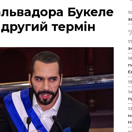
львадора Букеле
1
з
 другий термін
17
з
1
п
Є
1
1
п
1
н
Н