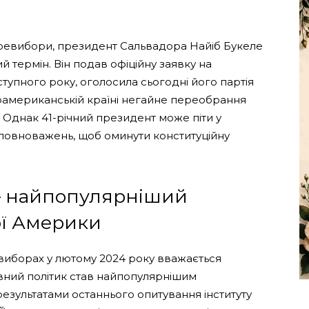
ревибори, президент Сальвадора Найіб Букеле
 термін. Він подав офіційну заявку на
упного року, оголосила сьогодні його партія
ьноамериканській країні негайне переобрання
Однак 41-річний президент може піти у
х повноважень, щоб оминути конституційну
– найпопулярніший
ої Америки
виборах у лютому 2024 року вважається
ний політик став найпопулярнішим
езультатами останнього опитування інституту