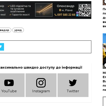
П
п
д
в
в
ьвадор
уряд
максимально швидко доступу до інформації
М
Е
В
п
п
YouTube
Instagram
Twitter