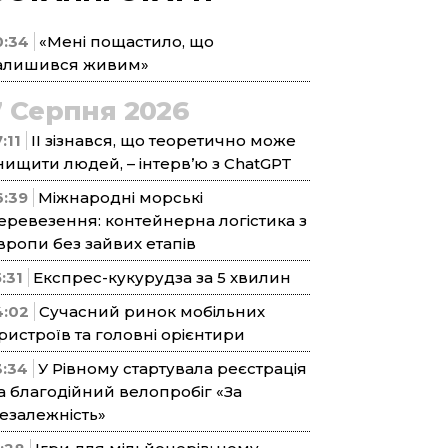
0:34
«Мені пощастило, що
алишився живим»
7 Серпня 2026
:11
ІІ зізнався, що теоретично може
нищити людей, – інтерв’ю з ChatGPT
6:39
Міжнародні морські
еревезення: контейнерна логістика з
вропи без зайвих етапів
5:31
Експрес-кукурудза за 5 хвилин
4:02
Сучасний ринок мобільних
ристроїв та головні орієнтири
3:34
У Рівному стартувала реєстрація
а благодійний велопробіг «За
езалежність»