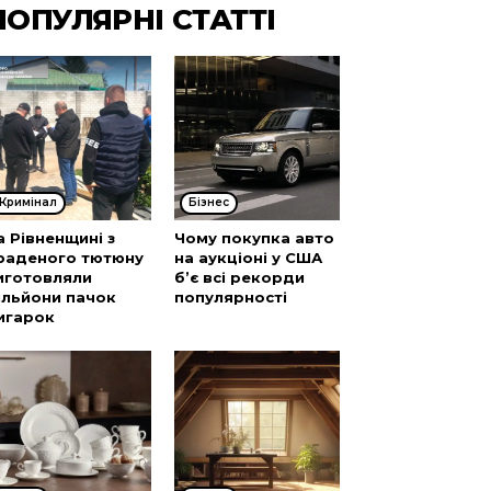
ПОПУЛЯРНІ СТАТТІ
Кримінал
Бізнес
а Рівненщині з
Чому покупка авто
раденого тютюну
на аукціоні у США
иготовляли
б’є всі рекорди
ільйони пачок
популярності
игарок