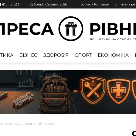
| €
51.1
/
52.1
Субота, 8 Серпня, 2026
Про нас / Контакти
З питань р
ТИКА
БІЗНЕС
ЗДОРОВ'Я
СПОРТ
ЕКОНОМІКА
Преса
Рівне
 претендує на другий термін