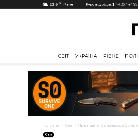
C
22.6
Рівне
Курс від pb.ua:
$
44.35
/
44.95
CВІТ
УКРАЇНА
РІВНЕ
ПОЛІ
Головна
Cвіт
Президент Сальвадора Букеле
Cвіт