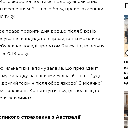
 Його жорстка політика щодо сумнозвісних
населенням. З іншого боку, правозахисники
літику.
має права правити дня довше після 5 років
 висування кандидата в президенти можливе
бував на посаді протягом 6 місяців до вступу
 з 2019 року.
Н
к
ю кілька тижнів тому заявив, що президент
в
ьому випадку, за словами Уллоа, його не буде
м
ц
ругий термін після обов’язкової 6-місячної
 положень. Конституційні судді, лояльні до
келе законним.
еликого страховика з Австралії