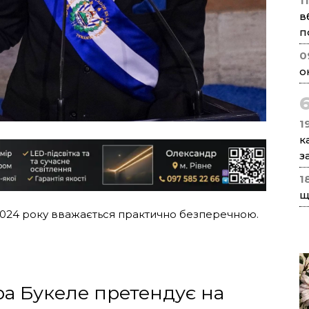
1
в
п
0
о
1
к
з
1
щ
2024 року вважається практично безперечною.
а Букеле претендує на