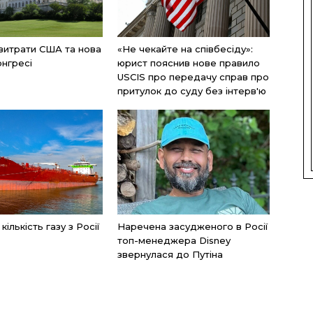
 витрати США та нова
«Не чекайте на співбесіду»:
онгресі
юрист пояснив нове правило
USCIS про передачу справ про
притулок до суду без інтерв'ю
ількість газу з Росії
Наречена засудженого в Росії
топ-менеджера Disney
звернулася до Путіна