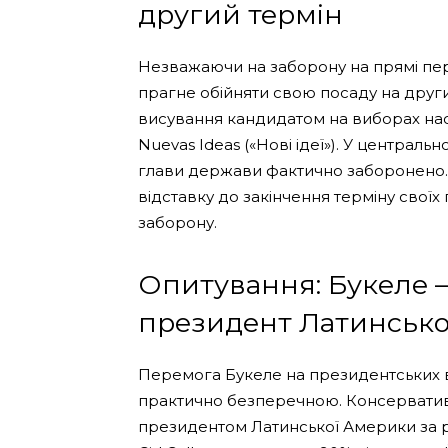
другий термін
Незважаючи на заборону на прямі пе
прагне обійняти свою посаду на другий
висування кандидатом на виборах наст
Nuevas Ideas («Нові ідеї»). У централ
глави держави фактично заборонено. 
відставку до закінчення терміну свої
заборону.
Опитування: Букеле 
президент Латинськ
Перемога Букеле на президентських 
практично безперечною. Консерватив
президентом Латинської Америки за р