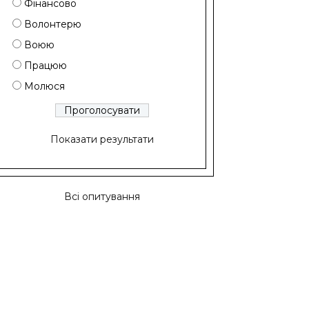
Фінансово
Волонтерю
Воюю
Працюю
Молюся
Показати результати
Всі опитування