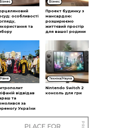
Бізнес
Бізнес
орцеляновий
Проект будинку з
осуд: особливості
мансардою:
огляду,
розширюємо
икористання та
життєвий простір
ибору
для вашої родини
Рівне
Техніка/Наука
итрополит
Nintendo Switch 2
піфаній відвідав
консоль для гри
араш та
омолився за
еремогу України