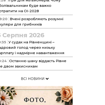
1:28
Ігри для мільйонерів: чому
болівальникам буде важко
отрапити на ОІ-2028
9:20
Вчені розробляють розумні
куляри для грибників
6 Серпня 2026
9:35
У судах на Рівненщині –
адровий голод через низьку
арплату і надмірне навантаження
8:24
Останню шану віддасть Рівне
е двом захисникам
ВСІ НОВИНИ