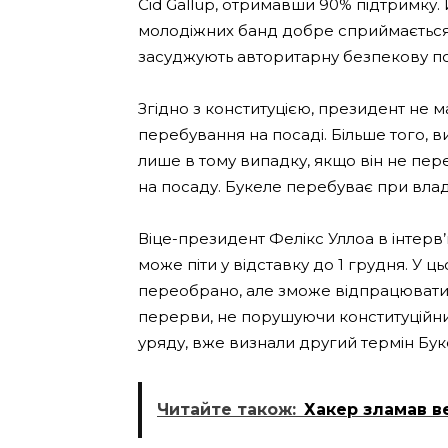
Cid Gallup, отримавши 90% підтримку.
молодіжних банд добре сприймається 
засуджують авторитарну безпекову по
Згідно з конституцією, президент не 
перебування на посаді. Більше того,
лише в тому випадку, якщо він не пере
на посаду. Букеле перебуває при владі
Віце-президент Фелікс Уллоа в інтерв’
може піти у відставку до 1 грудня. У ц
переобрано, але зможе відпрацювати д
перерви, не порушуючи конституційних
уряду, вже визнали другий термін Бу
Читайте також:
Хакер зламав в