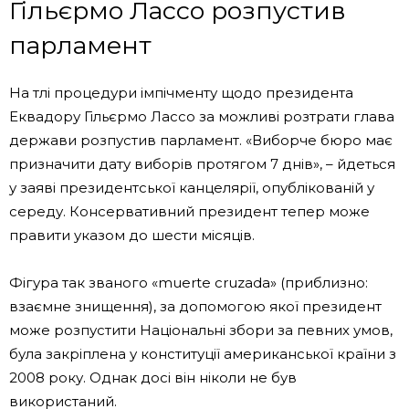
Гільєрмо Лассо розпустив
парламент
На тлі процедури імпічменту щодо президента
Еквадору Гільєрмо Лассо за можливі розтрати глава
держави розпустив парламент. «Виборче бюро має
призначити дату виборів протягом 7 днів», – йдеться
у заяві президентської канцелярії, опублікованій у
середу. Консервативний президент тепер може
правити указом до шести місяців.
Фігура так званого «muerte cruzada» (приблизно:
взаємне знищення), за допомогою якої президент
може розпустити Національні збори за певних умов,
була закріплена у конституції американської країни з
2008 року. Однак досі він ніколи не був
використаний.