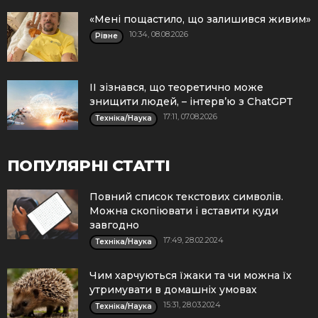
«Мені пощастило, що залишився живим»
10:34, 08.08.2026
Рівне
ІІ зізнався, що теоретично може
знищити людей, – інтерв’ю з ChatGPT
17:11, 07.08.2026
Техніка/Наука
ПОПУЛЯРНІ СТАТТІ
Повний список текстових символів.
Можна скопіювати і вставити куди
завгодно
17:49, 28.02.2024
Техніка/Наука
Чим харчуються їжаки та чи можна їх
утримувати в домашніх умовах
15:31, 28.03.2024
Техніка/Наука