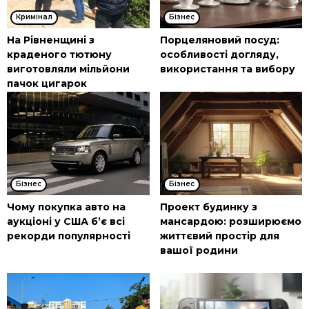
Кримінал
Бізнес
На Рівненщині з
Порцеляновий посуд:
краденого тютюну
особливості догляду,
виготовляли мільйони
використання та вибору
пачок цигарок
Бізнес
Бізнес
Чому покупка авто на
Проект будинку з
аукціоні у США б’є всі
мансардою: розширюємо
рекорди популярності
життєвий простір для
вашої родини