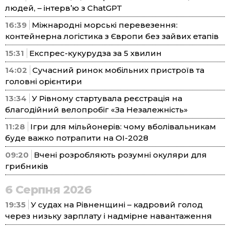
людей, – інтерв’ю з ChatGPT
16:39
Міжнародні морські перевезення:
контейнерна логістика з Європи без зайвих етапів
15:31
Експрес-кукурудза за 5 хвилин
14:02
Сучасний ринок мобільних пристроїв та
головні орієнтири
13:34
У Рівному стартувала реєстрація на
благодійний велопробіг «За Незалежність»
11:28
Ігри для мільйонерів: чому вболівальникам
буде важко потрапити на ОІ-2028
09:20
Вчені розробляють розумні окуляри для
грибників
6 Серпня 2026
19:35
У судах на Рівненщині – кадровий голод
через низьку зарплату і надмірне навантаження