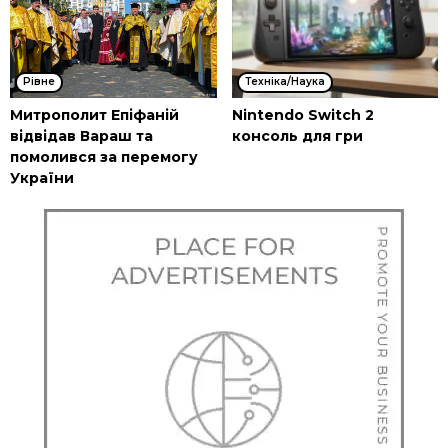
Рівне
Техніка/Наука
Митрополит Епіфаній
Nintendo Switch 2
відвідав Вараш та
консоль для гри
помолився за перемогу
України