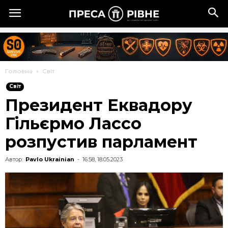
Головна
Cвіт
Cвіт
Президент Еквадору
Гільєрмо Лассо
розпустив парламент
Автор:
Pavlo Ukrainian
-
16:58, 18.05.2023