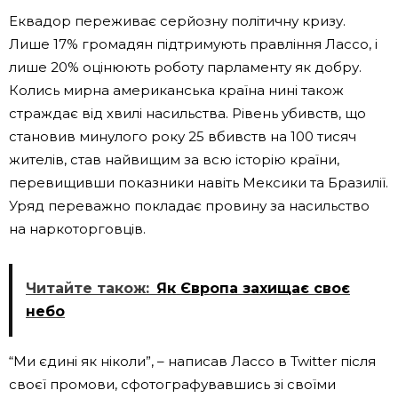
Еквадор переживає серйозну політичну кризу.
Лише 17% громадян підтримують правління Лассо, і
лише 20% оцінюють роботу парламенту як добру.
Колись мирна американська країна нині також
страждає від хвилі насильства. Рівень убивств, що
становив минулого року 25 вбивств на 100 тисяч
жителів, став найвищим за всю історію країни,
перевищивши показники навіть Мексики та Бразилії.
Уряд переважно покладає провину за насильство
на наркоторговців.
Читайте також:
Як Європа захищає своє
небо
“Ми єдині як ніколи”, – написав Лассо в Twitter після
своєї промови, сфотографувавшись зі своїми