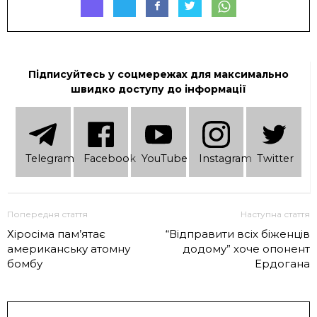
Підписуйтесь у соцмережах для максимально
швидко доступу до інформації
Telеgram
Facebook
YouTube
Instagram
Twitter
Попередня стаття
Наступна стаття
Хіросіма пам’ятає
“Відправити всіх біженців
американську атомну
додому” хоче опонент
бомбу
Ердогана