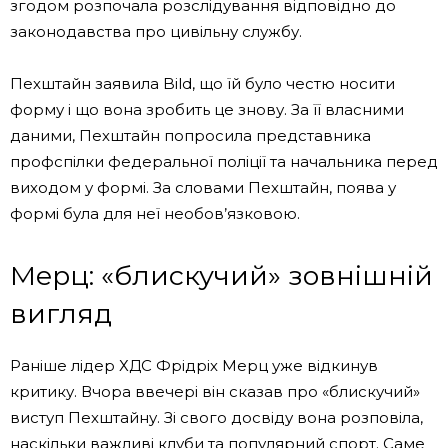
згодом розпочала розслідування відповідно до
законодавства про цивільну службу.
Пехштайн заявила Bild, що їй було честю носити
форму і що вона зробить це знову. За її власними
даними, Пехштайн попросила представника
профспілки федеральної поліції та начальника перед
виходом у формі. За словами Пехштайн, поява у
формі була для неї необов’язковою.
Мерц: «блискучий» зовнішній
вигляд
Раніше лідер ХДС Фрідріх Мерц уже відкинув
критику. Вчора ввечері він сказав про «блискучий»
виступ Пехштайну. Зі свого досвіду вона розповіла,
наскільки важливі клуби та популярний спорт. Саме