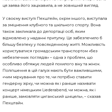
ця заява його зацікавила, а не зовнішній вигляд.
У своєму виступі Пехштейн, окрім іншого, виступала
за зміцнення клубного та шкільного спорту. Вона
також закликала до депортації осіб, яким
відмовлено у наданні притулку. Це забезпечило б
більшу безпеку у повсякденному житті. Можливість
користуватися громадським транспортом «без
небезпечних поглядів» – одна з проблем, що
особливо обтяжує людей похилого віку та жінок.
Поліпшення в цій галузі мають бути важливішими,
«чим міркування про те, чи потрібно ставити
гендерну зірку, чи можна як і раніше називати
концерт німецьким Liederabend, чи можна, як і
раніше, замовляти циганський шніцель», – сказав
Пехштайн.