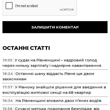
ОСТАННІ СТАТТІ
19:35
У судах на Рівненщині – кадровий голод
через низьку зарплату і надмірне навантаження
18:24
Останню шану віддасть Рівне ще двом
захисникам
17:37
У Рівному знайшли рішення для введення в
експлуатацію житлової секції на 68 квартир
16:34
На Рівненщині зловили двох п’яних водіїв
15:36
Сучасні методи подолання безпліддя, від