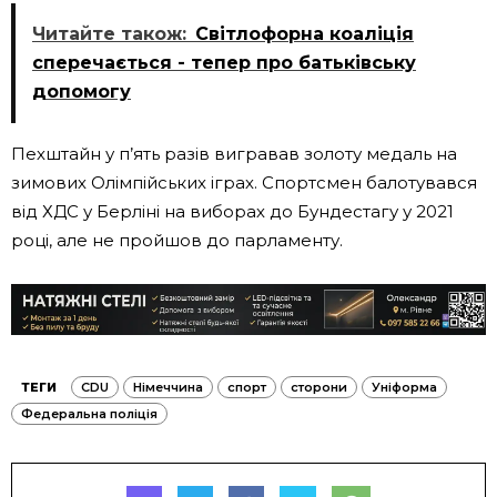
Читайте також:
Світлофорна коаліція
сперечається - тепер про батьківську
допомогу
Пехштайн у п’ять разів вигравав золоту медаль на
зимових Олімпійських іграх. Спортсмен балотувався
від ХДС у Берліні на виборах до Бундестагу у 2021
році, але не пройшов до парламенту.
ТЕГИ
CDU
Німеччина
спорт
сторони
Уніформа
Федеральна поліція