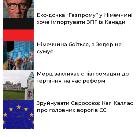
Екс-дочка “Газпрому” у Німеччині
хоче імпортувати ЗПГ із Канади
Німеччина боїться, а Зедер не
сумує
Мерц закликає співгромадян до
терпіння на час реформ
Зруйнувати Євросоюз: Кая Каллас
про головних ворогів ЄС