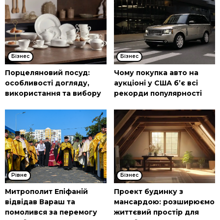
Бізнес
Бізнес
Порцеляновий посуд:
Чому покупка авто на
особливості догляду,
аукціоні у США б’є всі
використання та вибору
рекорди популярності
Рівне
Бізнес
Митрополит Епіфаній
Проект будинку з
відвідав Вараш та
мансардою: розширюємо
помолився за перемогу
життєвий простір для