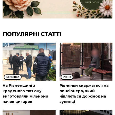
ПОПУЛЯРНІ СТАТТІ
Кримінал
Рівне
На Рівненщині з
Рівнянки скаржаться на
краденого тютюну
пенсіонера, який
виготовляли мільйони
чіпляється до жінок на
пачок цигарок
зупинці