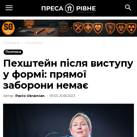
Головна
Політика
Політика
Пехштейн після виступу
у формі: прямої
заборони немає
Автор:
Pavlo Ukrainian
-
05:53, 20.06.2023