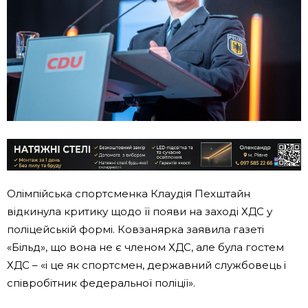
Олімпійська спортсменка Клаудія Пехштайн
відкинула критику щодо її появи на заході ХДС у
поліцейській формі. Ковзанярка заявила газеті
«Більд», що вона не є членом ХДС, але була гостем
ХДС – «і це як спортсмен, державний службовець і
співробітник федеральної поліції».