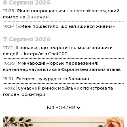
8 Серпня 2026
13:35
Рівне попрощається з анестезіологом, який
помер на Вінничині
10:34
«Мені пощастило, що залишився живим»
7 Серпня 2026
17:11
ІІ зізнався, що теоретично може знищити
людей, – інтерв’ю з ChatGPT
16:39
Міжнародні морські перевезення:
контейнерна логістика з Європи без зайвих етапів
15:31
Експрес-кукурудза за 5 хвилин
14:02
Сучасний ринок мобільних пристроїв та
головні орієнтири
ВСІ НОВИНИ