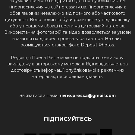
за умови прямого і відкритого для пошукових систем
гіперпосилання на сайт pressa.rv.ua. Гіперпосилання є
обов'язковим незалежно від повного або часткового
цитування. Воно повинно бути розміщене у підзаголовку
або у першому абзаці і вести на цитований матеріал.
Використання фотографій та відео дозволяється за умови
вказання на джерело pressa.rv.ua і автора. На сайті
розміщуються стокові фото Deposit Photos.
Редакція Преса Рівне може не поділяти точки зору,
викладену в авторському матеріалі. Відповідальність за
достовірність інформації, опублікованої в рекламних
матеріалах, несе рекламодавець.
Зв'язатися з нами:
rivne.pressa@gmail.com
ПІДПИСУЙТЕСЬ