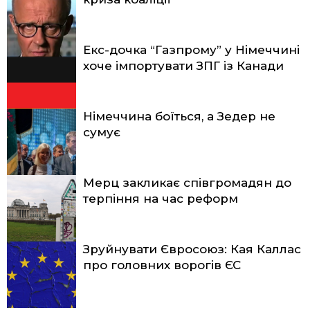
Екс-дочка “Газпрому” у Німеччині
хоче імпортувати ЗПГ із Канади
Німеччина боїться, а Зедер не
сумує
Мерц закликає співгромадян до
терпіння на час реформ
Зруйнувати Євросоюз: Кая Каллас
про головних ворогів ЄС