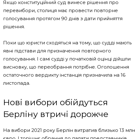
Якщо конституційний суд винесе рішення про
перевибори, столиця має провести повторне
голосування протягом 90 днів з дати прийняття
рішення.
Поки що юристи сходяться на тому, що судді мають
явні підстави для призначення повторного
голосування. І самі судді у початковій оцінці дійшли
висновку, що переобрання потрібне. Оголошення
остаточного вердикту інстанція призначила на 16
листопада.
Нові вибори обійдуться
Берліну втричі дорожче
На вибори 2021 року Берлін витратив близько 13 млн
євро. І торішнє обрання до палати представників