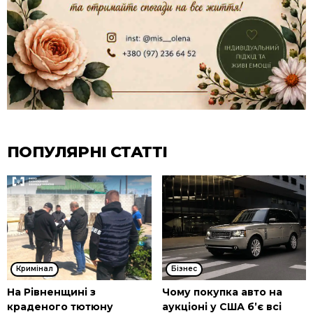
ПОПУЛЯРНІ СТАТТІ
Кримінал
Бізнес
На Рівненщині з
Чому покупка авто на
краденого тютюну
аукціоні у США б’є всі