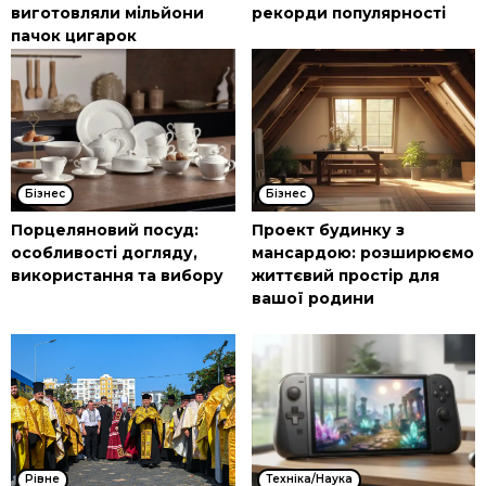
виготовляли мільйони
рекорди популярності
пачок цигарок
Бізнес
Бізнес
Порцеляновий посуд:
Проект будинку з
особливості догляду,
мансардою: розширюємо
використання та вибору
життєвий простір для
вашої родини
Рівне
Техніка/Наука