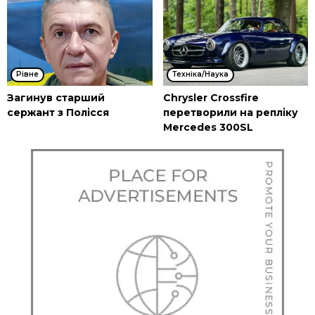
Рівне
Техніка/Наука
Загинув старший
Chrysler Crossfire
сержант з Полісся
перетворили на репліку
Mercedes 300SL