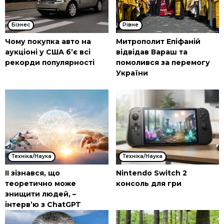
Бізнес
Рівне
Чому покупка авто на
Митрополит Епіфаній
аукціоні у США б’є всі
відвідав Вараш та
рекорди популярності
помолився за перемогу
України
Техніка/Наука
Техніка/Наука
ІІ зізнався, що
Nintendo Switch 2
теоретично може
консоль для гри
знищити людей, –
інтерв’ю з ChatGPT