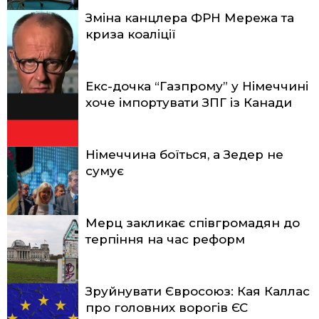
Зміна канцлера ФРН Мережа та
криза коаліції
Екс-дочка “Газпрому” у Німеччині
хоче імпортувати ЗПГ із Канади
Німеччина боїться, а Зедер не
сумує
Мерц закликає співгромадян до
терпіння на час реформ
Зруйнувати Євросоюз: Кая Каллас
про головних ворогів ЄС