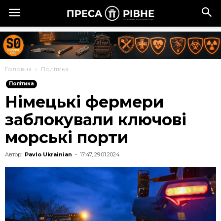
Головна
Політика
Політика
Німецькі фермери
заблокували ключові
морські порти
Автор:
Pavlo Ukrainian
-
17:47, 29.01.2024