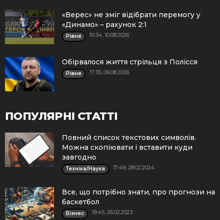
«Верес» не зміг відібрати перемогу у
«Динамо» – рахунок 2:1
10:34, 10.08.2026
Рівне
Обірвалося життя стрільця з Полісся
17:35, 09.08.2026
Рівне
ПОПУЛЯРНІ СТАТТІ
Повний список текстових символів.
Можна скопіювати і вставити куди
завгодно
17:49, 28.02.2024
Техніка/Наука
Все, що потрібно знати, про прогнози на
баскетбол
19:45, 26.02.2023
Бізнес