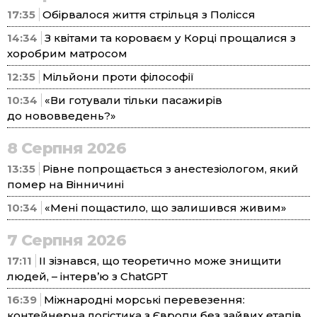
17:35
Обірвалося життя стрільця з Полісся
14:34
З квітами та короваєм у Корці прощалися з
хоробрим матросом
12:35
Мільйони проти філософії
10:34
«Ви готували тільки пасажирів
до нововведень?»
8 Серпня 2026
13:35
Рівне попрощається з анестезіологом, який
помер на Вінничині
10:34
«Мені пощастило, що залишився живим»
7 Серпня 2026
17:11
ІІ зізнався, що теоретично може знищити
людей, – інтерв’ю з ChatGPT
16:39
Міжнародні морські перевезення:
контейнерна логістика з Європи без зайвих етапів