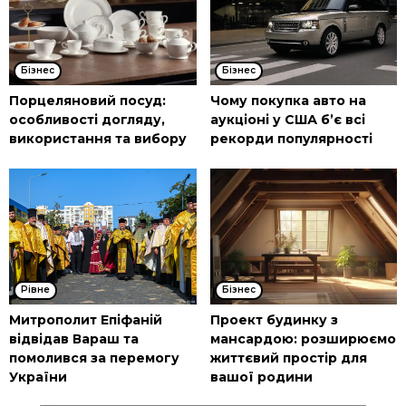
Бізнес
Бізнес
Порцеляновий посуд:
Чому покупка авто на
особливості догляду,
аукціоні у США б’є всі
використання та вибору
рекорди популярності
Рівне
Бізнес
Митрополит Епіфаній
Проект будинку з
відвідав Вараш та
мансардою: розширюємо
помолився за перемогу
життєвий простір для
України
вашої родини