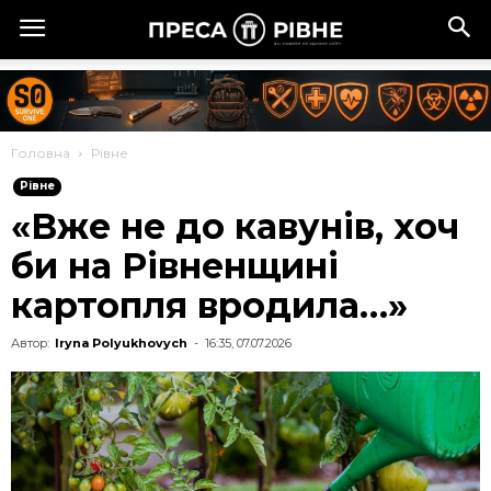
Головна
Рівне
Рівне
«Вже не до кавунів, хоч
би на Рівненщині
картопля вродила…»
Автор:
Iryna Polyukhovych
-
16:35, 07.07.2026