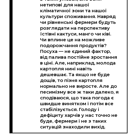
нетипові для нашої
кліматичної зони та нашої
культури споживання. Навряд
чи рівненські фермери будуть
розглядати на перспективу
їстівні кактуси, манго чи ківі.
Чи вплине це на можливе
подорожчання продуктів?
Посуха — не єдиний фактор,
від палива постійне зростання
в ціні. Але, наприклад, молода
картопля нині навіть
дешевшає. Та якщо не буде
дощів, то пізня картопля
нормально не виросте. Але до
песимізму все ж таки далеко, я
сподіваюся, що така погода є
швидше винятком і потім все
стабілізується. Голоду і
дефіциту харчів у нас точно не
буде, фермери і не з таких
ситуацій знаходили вихід.