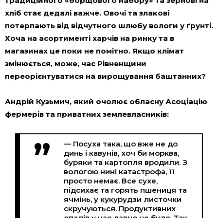
традиційного «борщового набору» та зернові на
хліб стає дедалі важче. Овочі та злакові
потерпають від відчутного шлюбу вологи у ґрунті.
Хоча на асортименті харчів на ринку та в
магазинах це поки не помітно. Якщо клімат
змінюється, може, час Рівненщини
переорієнтуватися на вирощування баштанних?
Андрій Кузьмич, який очолює обласну Асоціацію
фермерів та приватних землевласників:
— Посуха така, що вже не до
динь і кавунів, хоч би морква,
буряки та картопля вродили. З
вологою нині катастрофа, її
просто немає. Все сухе,
підсихає та горять пшениця та
ячмінь, у кукурудзи листочки
скручуються. Продуктивних
опадів у нас давно не було. Так,