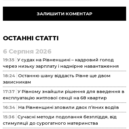
ОСТАННІ СТАТТІ
6 Серпня 2026
19:35
У судах на Рівненщині – кадровий голод
через низьку зарплату і надмірне навантаження
18:24
Останню шану віддасть Рівне ще двом
захисникам
17:37
У Рівному знайшли рішення для введення в
експлуатацію житлової секції на 68 квартир
16:34
На Рівненщині зловили двох п’яних водіїв
15:36
Сучасні методи подолання безпліддя, від
стимуляції до сурогатного материнства