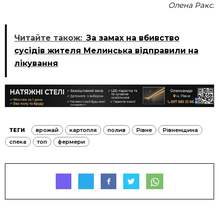
Олена Ракс.
Читайте також:
За замах на вбивство
сусідів жителя Мелинська відправили на
лікування
ТЕГИ
врожай
картопля
полив
Рівне
Рівненщина
спека
топ
фермери