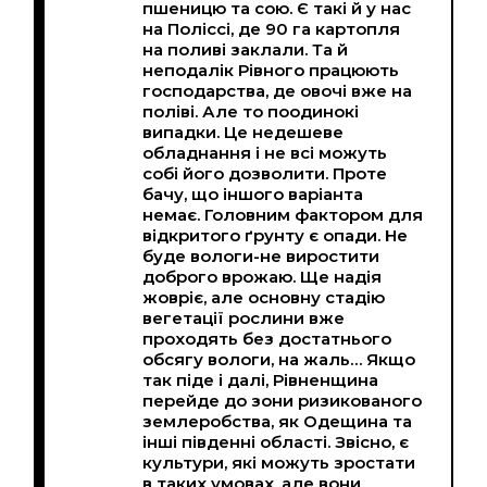
пшеницю та сою. Є такі й у нас
на Поліссі, де 90 га картопля
на поливі заклали. Та й
неподалік Рівного працюють
господарства, де овочі вже на
поліві. Але то поодинокі
випадки. Це недешеве
обладнання і не всі можуть
собі його дозволити. Проте
бачу, що іншого варіанта
немає. Головним фактором для
відкритого ґрунту є опади. Не
буде вологи-не виростити
доброго врожаю. Ще надія
жовріє, але основну стадію
вегетації рослини вже
проходять без достатнього
обсягу вологи, на жаль… Якщо
так піде і далі, Рівненщина
перейде до зони ризикованого
землеробства, як Одещина та
інші південні області. Звісно, ​​є
культури, які можуть зростати
в таких умовах, але вони