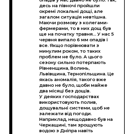
десь на півночі пройшли
окремі локальні дощі, але
загалом ситуація невтішна.
Маючи розмову з колегами-
фермерами, то в них дощ був
ще на початку травня… У нас 5
червня випало 6 мм опадів і
все. Якщо порівнювати з
минулим роком, то таких
проблем не було. А цього
сезону сильно потерпають
Рівненщина, Волинь,
Львівщина, Тернопільщина. Це
якась аномалія, такого вже
давно не було, щоби майже
два місяці без дощів.
У деяких господарствах
використовують полив,
дощувальні системи, щоб не
залежати від погоди.
Наприклад, нещодавно був на
Черкащині, там зрощують
водою з Дніпра навіть