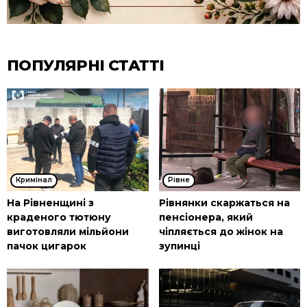
ПОПУЛЯРНІ СТАТТІ
Кримінал
Рівне
На Рівненщині з
Рівнянки скаржаться на
краденого тютюну
пенсіонера, який
виготовляли мільйони
чіпляється до жінок на
пачок цигарок
зупинці