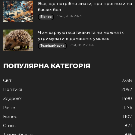
Все, що потрібно знати, про прогнози на
баскетбол
19:45, 26.02.2023
Бізнес
Чим харчуються їжаки та чи можна їх
утримувати в домашніх умовах
15:31, 28.03.2024
Техніка/Наука
ПОПУЛЯРНА КАТЕГОРІЯ
Cвіт
2238
Політика
2092
Здоров'я
1490
Рівне
1176
Бізнес
1107
Стиль
871
Техніка/Наука
865