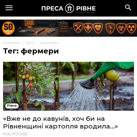
Головна
Теги
фермери
Тег: фермери
Рівне
«Вже не до кавунів, хоч би на
Рівненщині картопля вродила…»
16:35, 07.07.2026