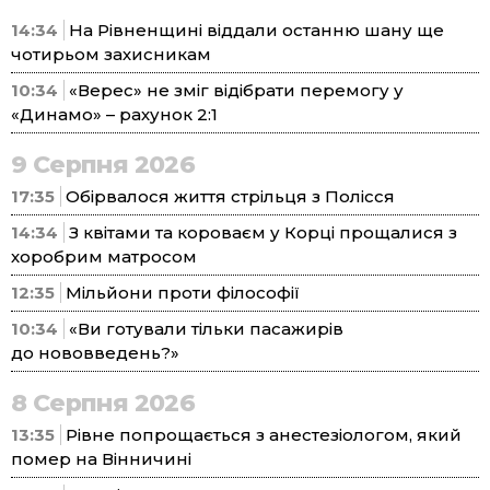
14:34
На Рівненщині віддали останню шану ще
чотирьом захисникам
10:34
«Верес» не зміг відібрати перемогу у
«Динамо» – рахунок 2:1
9 Серпня 2026
17:35
Обірвалося життя стрільця з Полісся
14:34
З квітами та короваєм у Корці прощалися з
хоробрим матросом
12:35
Мільйони проти філософії
10:34
«Ви готували тільки пасажирів
до нововведень?»
8 Серпня 2026
13:35
Рівне попрощається з анестезіологом, який
помер на Вінничині