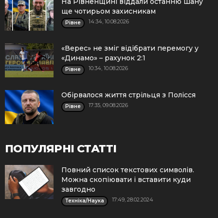
На Рівненщині віддали останню шану
ще чотирьом захисникам
14:34, 10.08.2026
Рівне
«Верес» не зміг відібрати перемогу у
«Динамо» – рахунок 2:1
10:34, 10.08.2026
Рівне
Обірвалося життя стрільця з Полісся
17:35, 09.08.2026
Рівне
ПОПУЛЯРНІ СТАТТІ
Повний список текстових символів.
Можна скопіювати і вставити куди
завгодно
17:49, 28.02.2024
Техніка/Наука