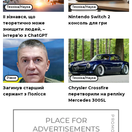
Техніка/Наука
Техніка/Наука
ІІ зізнався, що
Nintendo Switch 2
теоретично може
консоль для гри
знищити людей, –
інтерв’ю з ChatGPT
Рівне
Техніка/Наука
Загинув старший
Chrysler Crossfire
сержант з Полісся
перетворили на репліку
Mercedes 300SL