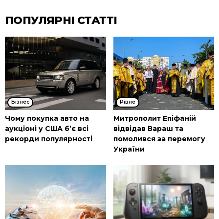
ПОПУЛЯРНІ СТАТТІ
Бізнес
Рівне
Чому покупка авто на
Митрополит Епіфаній
аукціоні у США б’є всі
відвідав Вараш та
рекорди популярності
помолився за перемогу
України