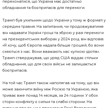
переконатися, що Україна має достатньо
обладнання та боєприпасів для перемоги.
Трамп був ухильним щодо України у тому ж форматі у
середині травня. На запитання, чи продовжуватиме
він надавати Україні гроші та зброю у разі перемоги
на президентських виборах у 2024 році, він відповів:
«Я хочу, щоб Європа надала більше грошей, бо вони
сміються з нас. Вони вважають нас купкою ідіотів».
Трамп стверджував, що уряд США віддає стільки
обладнання, що для своїх військ не залишається
боєприпасів.
На той час Трамп також наполягав на тому, що він
може закінчити війну між Росією та Україною, яка
триває вже понад 14 місяців, за 24 години. У обох
сторін конфлікту є сильні та слабкі сторони. На
питання про те, чи є президент Росії Володимир