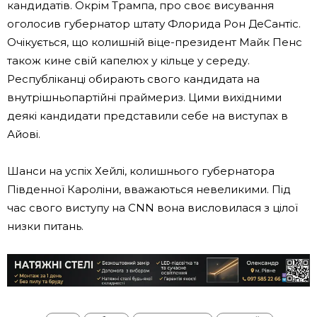
кандидатів. Окрім Трампа, про своє висування
оголосив губернатор штату Флорида Рон ДеСантіс.
Очікується, що колишній віце-президент Майк Пенс
також кине свій капелюх у кільце у середу.
Республіканці обирають свого кандидата на
внутрішньопартійні праймериз. Цими вихідними
деякі кандидати представили себе на виступах в
Айові.
Шанси на успіх Хейлі, колишнього губернатора
Південної Кароліни, вважаються невеликими. Під
час свого виступу на CNN вона висловилася з цілої
низки питань.