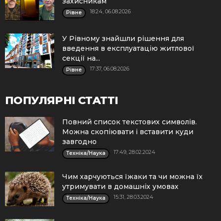
захисникам
18:24, 06.08.2026
Рівне
У Рівному знайшли рішення для
введення в експлуатацію житлової
секції на...
17:37, 06.08.2026
Рівне
ПОПУЛЯРНІ СТАТТІ
Повний список текстових символів.
Можна скопіювати і вставити куди
завгодно
17:49, 28.02.2024
Техніка/Наука
Чим харчуються їжаки та чи можна їх
утримувати в домашніх умовах
15:31, 28.03.2024
Техніка/Наука