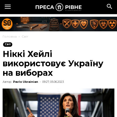
Головна
Cвіт
Cвіт
Ніккі Хейлі
використовує Україну
на виборах
Автор:
Pavlo Ukrainian
-
09:27, 05.06.2023