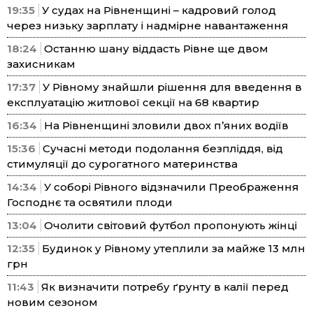
19:35
У судах на Рівненщині – кадровий голод
через низьку зарплату і надмірне навантаження
18:24
Останню шану віддасть Рівне ще двом
захисникам
17:37
У Рівному знайшли рішення для введення в
експлуатацію житлової секції на 68 квартир
16:34
На Рівненщині зловили двох п’яних водіїв
15:36
Сучасні методи подолання безпліддя, від
стимуляції до сурогатного материнства
14:34
У соборі Рівного відзначили Преображення
Господнє та освятили плоди
13:04
Очолити світовий футбол пропонують жінці
12:35
Будинок у Рівному утеплили за майже 13 млн
грн
11:43
Як визначити потребу ґрунту в калії перед
новим сезоном