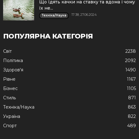
Що їдять качки на ставку та вдома і чому
їх не...
17:38, 27.06.2024
Техніка/Наука
ПОПУЛЯРНА КАТЕГОРІЯ
Cвіт
2238
Політика
2092
Здоров'я
1490
Рівне
1167
Бізнес
1105
Стиль
871
Техніка/Наука
863
Україна
822
Спорт
489