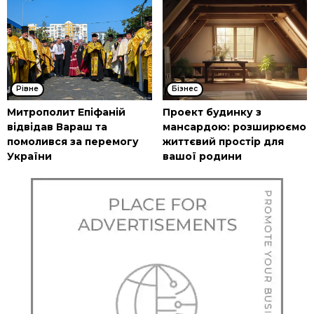
Рівне
Бізнес
Митрополит Епіфаній
Проект будинку з
відвідав Вараш та
мансардою: розширюємо
помолився за перемогу
життєвий простір для
України
вашої родини