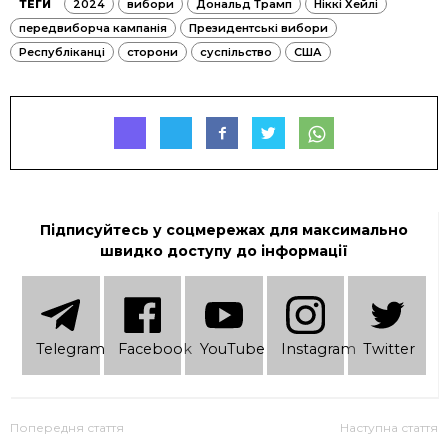
ТЕГИ
2024
вибори
Дональд Трамп
Ніккі Хейлі
передвиборча кампанія
Президентські вибори
Республіканці
сторони
суспільство
США
Підписуйтесь у соцмережах для максимально
швидко доступу до інформації
Telеgram
Facebook
YouTube
Instagram
Twitter
Попередня стаття
Наступна стаття