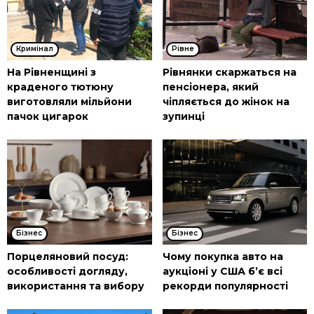
Кримінал
Рівне
На Рівненщині з
Рівнянки скаржаться на
краденого тютюну
пенсіонера, який
виготовляли мільйони
чіпляється до жінок на
пачок цигарок
зупинці
Бізнес
Бізнес
Порцеляновий посуд:
Чому покупка авто на
особливості догляду,
аукціоні у США б’є всі
використання та вибору
рекорди популярності