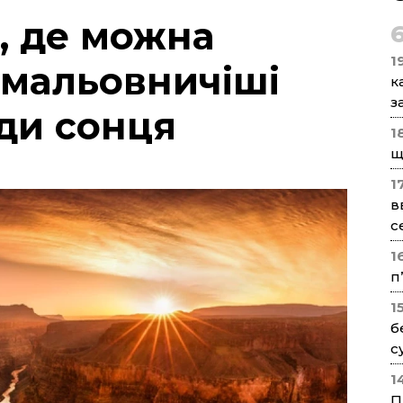
я, де можна
1
ймальовничіші
к
з
оди сонця
1
щ
1
в
с
1
п
1
б
с
1
П