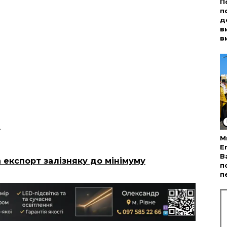
П
п
д
в
в
.
М
Е
В
 експорт залізняку до мінімуму
п
п