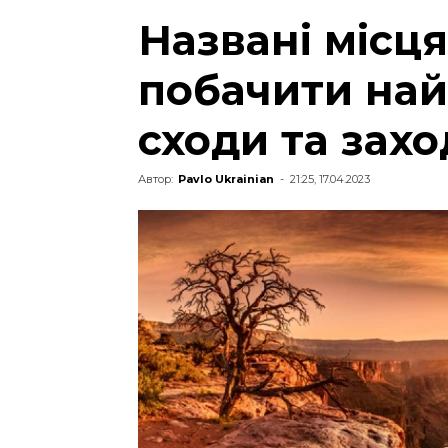
Названі місц
побачити на
сходи та зах
Автор:
Pavlo Ukrainian
-
21:25, 17.04.2023