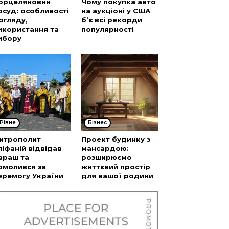
орцеляновий
Чому покупка авто
осуд: особливості
на аукціоні у США
огляду,
б’є всі рекорди
икористання та
популярності
ибору
Рівне
Бізнес
итрополит
Проект будинку з
піфаній відвідав
мансардою:
араш та
розширюємо
омолився за
життєвий простір
еремогу України
для вашої родини