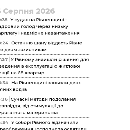
6 Серпня 2026
9:35
У судах на Рівненщині –
адровий голод через низьку
арплату і надмірне навантаження
8:24
Останню шану віддасть Рівне
е двом захисникам
7:37
У Рівному знайшли рішення для
ведення в експлуатацію житлової
екції на 68 квартир
6:34
На Рівненщині зловили двох
’яних водіїв
5:36
Сучасні методи подолання
езпліддя, від стимуляції до
урогатного материнства
4:34
У соборі Рівного відзначили
реображення Господнє та освятили