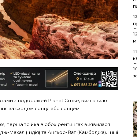
п
1
п
1
м
1
к
1
з
ами з подорожей Planet Cruise, визначило
ення за сходом сонця або сонцем.
s, перша трійка в обох рейтингах виявилася
дж-Махал (Індія) та Ангкор-Ват (Камбоджа). Інші