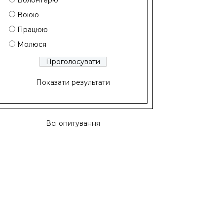
Волонтерю
Воюю
Працюю
Молюся
Показати результати
Всі опитування