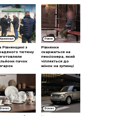
Кримінал
Рівне
а Рівненщині з
Рівнянки
раденого тютюну
скаржаться на
иготовляли
пенсіонера, який
ільйони пачок
чіпляється до
игарок
жінок на зупинці
Бізнес
Бізнес