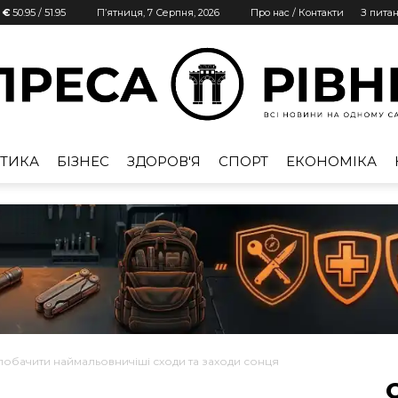
| €
50.95
/
51.95
П’ятниця, 7 Серпня, 2026
Про нас / Контакти
З пита
ТИКА
БІЗНЕС
ЗДОРОВ'Я
СПОРТ
ЕКОНОМІКА
Преса
Рівне
 побачити наймальовничіші сходи та заходи сонця