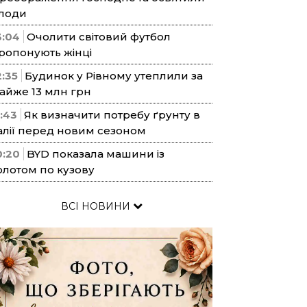
лоди
3:04
Очолити світовий футбол
ропонують жінці
2:35
Будинок у Рівному утеплили за
айже 13 млн грн
1:43
Як визначити потребу ґрунту в
алії перед новим сезоном
0:20
BYD показала машини із
олотом по кузову
ВСІ НОВИНИ