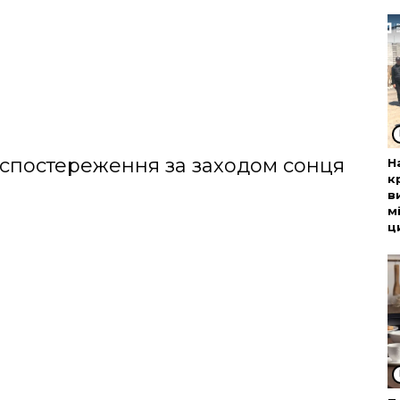
я спостереження за заходом сонця
Н
к
в
м
ц