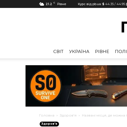
C
21.2
Рівне
Курс від pb.ua:
$
44.35
/
44.95
CВІТ
УКРАЇНА
РІВНЕ
ПОЛІ
Головна
Здоров'я
Названі місця, де можна
Здоров'я