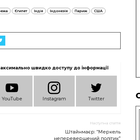
вежа
Єгипет
Індія
Індонезія
Париж
США
максимально швидко доступу до інформації
YouTube
Instagram
Twitter
Наступна стаття
Штайнмаєр: “Меркель
неперевершений політик”