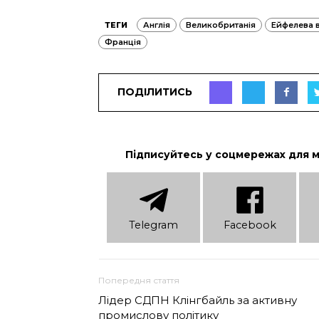
ТЕГИ
Англія
Великобританія
Ейфелева 
Франція
ПОДІЛИТИСЬ
Підписуйтесь у соцмережах для 
Telеgram
Facebook
Попередня стаття
Лідер СДПН Клінгбайль за активну
промислову політику