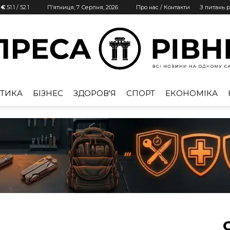
 €
51.1
/
52.1
П’ятниця, 7 Серпня, 2026
Про нас / Контакти
З питань 
ТИКА
БІЗНЕС
ЗДОРОВ'Я
СПОРТ
ЕКОНОМІКА
Преса
Рівне