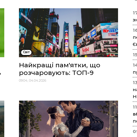
17
з
1
п
Є
Cвіт
1
Найкращі пам'ятки, що
1
ь
розчаровують: ТОП-9
п
09:04, 04.04.2026
1
н
Н
1
в
п
0