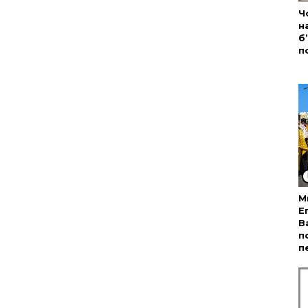
Ч
н
б
п
М
Е
В
п
п