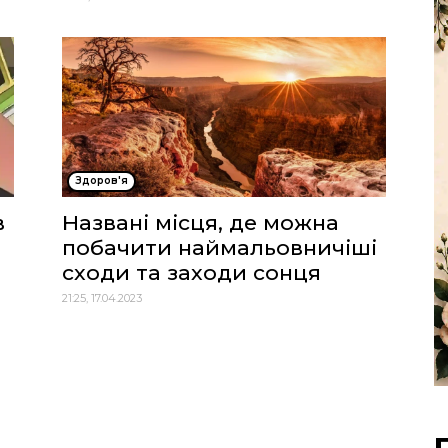
Здоров'я
в
Названі місця, де можна
побачити наймальовничіші
сходи та заходи сонця
21:25, 17.04.2023