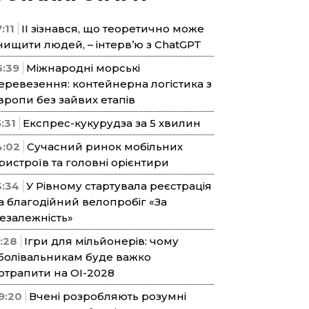
:11
ІІ зізнався, що теоретично може
нищити людей, – інтерв’ю з ChatGPT
6:39
Міжнародні морські
еревезення: контейнерна логістика з
вропи без зайвих етапів
5:31
Експрес-кукурудза за 5 хвилин
4:02
Сучасний ринок мобільних
ристроїв та головні орієнтири
3:34
У Рівному стартувала реєстрація
а благодійний велопробіг «За
езалежність»
1:28
Ігри для мільйонерів: чому
болівальникам буде важко
отрапити на ОІ-2028
9:20
Вчені розробляють розумні