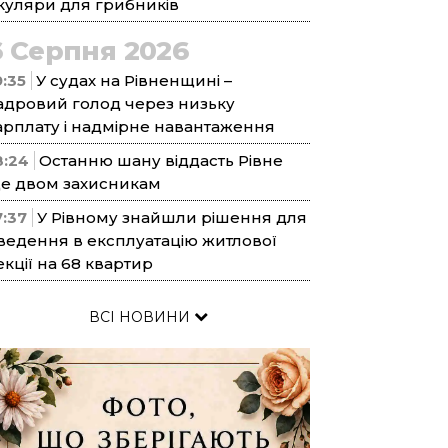
куляри для грибників
6 Серпня 2026
9:35
У судах на Рівненщині –
адровий голод через низьку
арплату і надмірне навантаження
8:24
Останню шану віддасть Рівне
е двом захисникам
7:37
У Рівному знайшли рішення для
ведення в експлуатацію житлової
екції на 68 квартир
ВСІ НОВИНИ