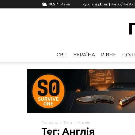
C
19.5
Рівне
Курс від pb.ua:
$
44.35
/
44.95
|
CВІТ
УКРАЇНА
РІВНЕ
ПОЛІ
Головна
Теги
Англія
Тег: Англія