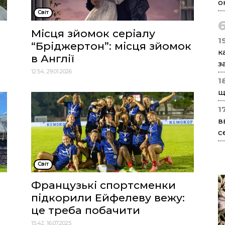
о
Cвіт
Місця зйомок серіалу
1
“Бріджертон”: місця зйомок
к
в Англії
з
12:54, 29.01.2026
1
щ
1
в
с
Cвіт
Французькі спортсменки
підкорили Ейфелеву вежу:
це треба побачити
15:42, 16.07.2025