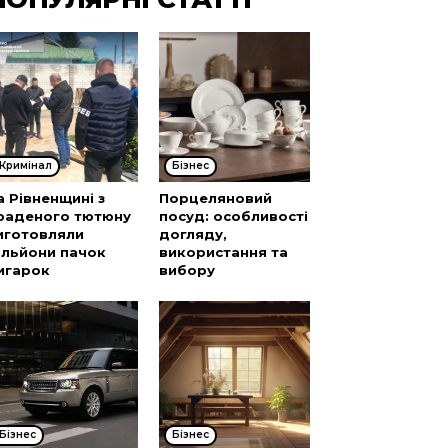
Кримінал
Бізнес
а Рівненщині з
Порцеляновий
раденого тютюну
посуд: особливості
иготовляли
догляду,
ільйони пачок
використання та
игарок
вибору
Бізнес
Бізнес