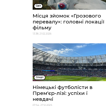
Cвіт
Місця зйомок «Грозового
перевалу»: головні локації
фільму
13:38, 21.02.2026
Спорт
Німецькі футболісти в
Прем'єр-лізі: успіхи і
невдачі
07:54, 27.12.2025