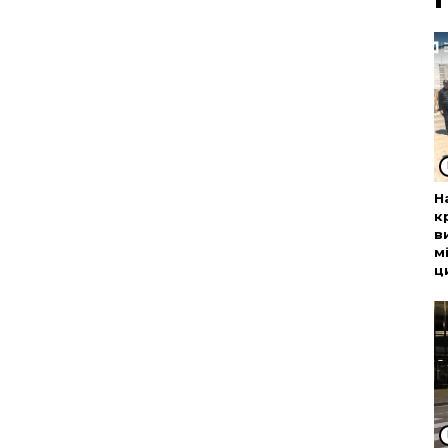
Н
к
в
м
ц