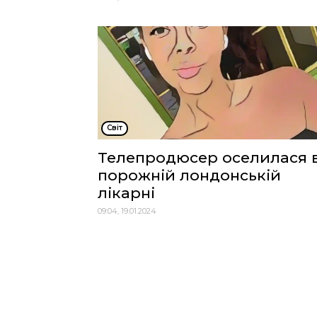
Cвіт
Телепродюсер оселилася 
порожній лондонській
лікарні
09:04, 19.01.2024