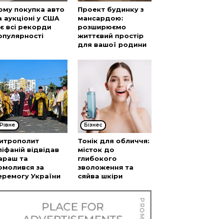
ому покупка авто
Проект будинку з
а аукціоні у США
мансардою:
’є всі рекорди
розширюємо
опулярності
життєвий простір
для вашої родини
Рівне
Бізнес
итрополит
Тонік для обличчя:
піфаній відвідав
місток до
араш та
глибокого
омолився за
зволоження та
еремогу України
сяйва шкіри