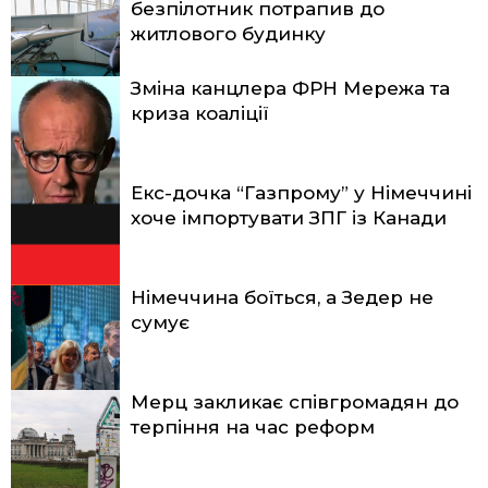
безпілотник потрапив до
житлового будинку
Зміна канцлера ФРН Мережа та
криза коаліції
Екс-дочка “Газпрому” у Німеччині
хоче імпортувати ЗПГ із Канади
Німеччина боїться, а Зедер не
сумує
Мерц закликає співгромадян до
терпіння на час реформ