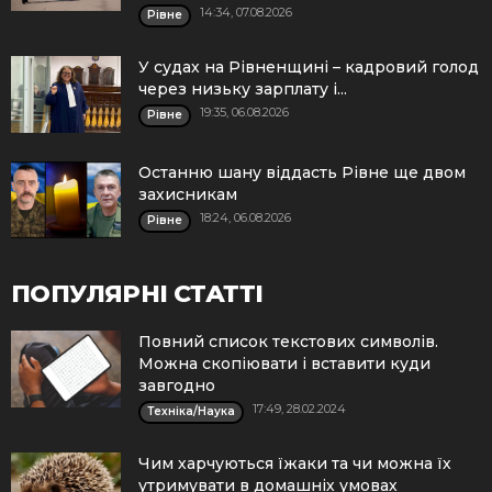
14:34, 07.08.2026
Рівне
У судах на Рівненщині – кадровий голод
через низьку зарплату і...
19:35, 06.08.2026
Рівне
Останню шану віддасть Рівне ще двом
захисникам
18:24, 06.08.2026
Рівне
ПОПУЛЯРНІ СТАТТІ
Повний список текстових символів.
Можна скопіювати і вставити куди
завгодно
17:49, 28.02.2024
Техніка/Наука
Чим харчуються їжаки та чи можна їх
утримувати в домашніх умовах