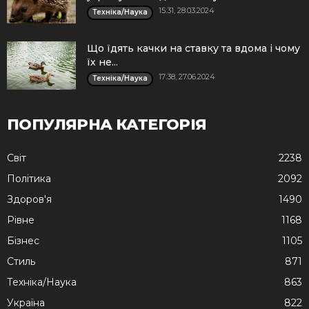
15:31, 28.03.2024
Техніка/Наука
Що їдять качки на ставку та вдома і чому
їх не...
17:38, 27.06.2024
Техніка/Наука
ПОПУЛЯРНА КАТЕГОРІЯ
Cвіт
2238
Політика
2092
Здоров'я
1490
Рівне
1168
Бізнес
1105
Стиль
871
Техніка/Наука
863
Україна
822