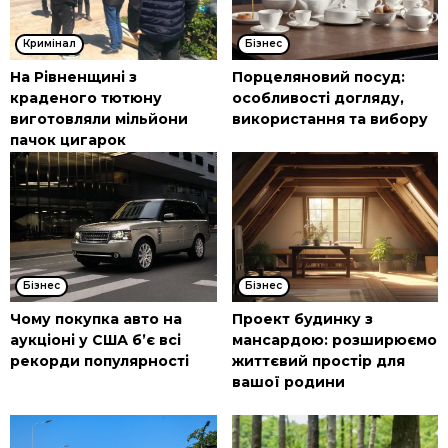
Кримінал
Бізнес
На Рівненщині з
Порцеляновий посуд:
краденого тютюну
особливості догляду,
виготовляли мільйони
використання та вибору
пачок цигарок
Бізнес
Бізнес
Чому покупка авто на
Проект будинку з
аукціоні у США б’є всі
мансардою: розширюємо
рекорди популярності
життєвий простір для
вашої родини