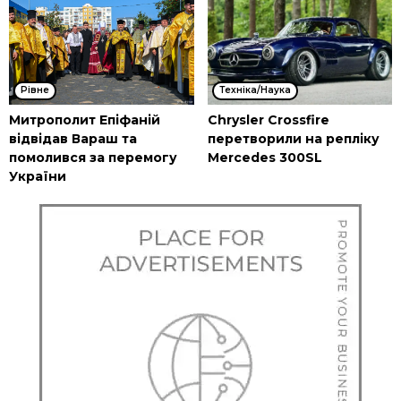
Рівне
Техніка/Наука
Митрополит Епіфаній
Chrysler Crossfire
відвідав Вараш та
перетворили на репліку
помолився за перемогу
Mercedes 300SL
України