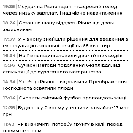
19:35
У судах на Рівненщині – кадровий голод
через низьку зарплату і надмірне навантаження
18:24
Останню шану віддасть Рівне ще двом
захисникам
17:37
У Рівному знайшли рішення для введення в
експлуатацію житлової секції на 68 квартир
16:34
На Рівненщині зловили двох п’яних водіїв
15:36
Сучасні методи подолання безпліддя, від
стимуляції до сурогатного материнства
14:34
У соборі Рівного відзначили Преображення
Господнє та освятили плоди
13:04
Очолити світовий футбол пропонують жінці
12:35
Будинок у Рівному утеплили за майже 13 млн
грн
11:43
Як визначити потребу ґрунту в калії перед
новим сезоном