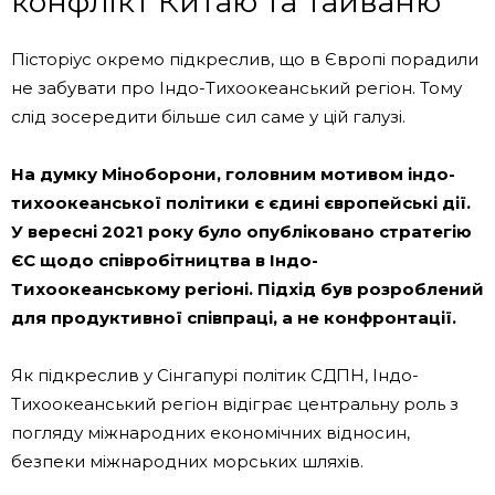
конфлікт Китаю та Тайваню
Пісторіус окремо підкреслив, що в Європі порадили
не забувати про Індо-Тихоокеанський регіон. Тому
слід зосередити більше сил саме у цій галузі.
На думку Міноборони, головним мотивом індо-
тихоокеанської політики є єдині європейські дії.
У вересні 2021 року було опубліковано стратегію
ЄС щодо співробітництва в Індо-
Тихоокеанському регіоні. Підхід був розроблений
для продуктивної співпраці, а не конфронтації.
Як підкреслив у Сінгапурі політик СДПН, Індо-
Тихоокеанський регіон відіграє центральну роль з
погляду міжнародних економічних відносин,
безпеки міжнародних морських шляхів.