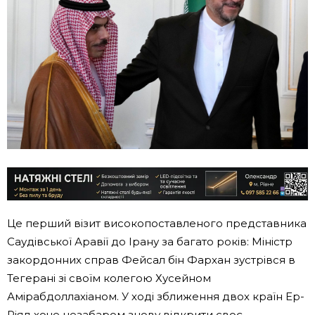
Це перший візит високопоставленого представника
Саудівської Аравії до Ірану за багато років: Міністр
закордонних справ Фейсал бін Фархан зустрівся в
Тегерані зі своїм колегою Хусейном
Амірабдоллахіаном. У ході зближення двох країн Ер-
Ріяд хоче незабаром знову відкрити своє