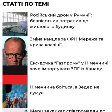
СТАТТІ ПО ТЕМІ
Російський дрон у Румунії:
безпілотник потрапив до
житлового будинку
Зміна канцлера ФРН Мережа та
криза коаліції
Екс-дочка “Газпрому” у Німеччині
хоче імпортувати ЗПГ із Канади
Німеччина боїться, а Зедер не
сумує
Мерц закликає співгромадян до