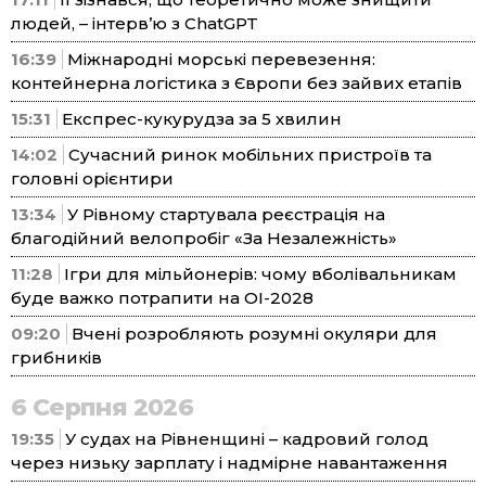
людей, – інтерв’ю з ChatGPT
16:39
Міжнародні морські перевезення:
контейнерна логістика з Європи без зайвих етапів
15:31
Експрес-кукурудза за 5 хвилин
14:02
Сучасний ринок мобільних пристроїв та
головні орієнтири
13:34
У Рівному стартувала реєстрація на
благодійний велопробіг «За Незалежність»
11:28
Ігри для мільйонерів: чому вболівальникам
буде важко потрапити на ОІ-2028
09:20
Вчені розробляють розумні окуляри для
грибників
6 Серпня 2026
19:35
У судах на Рівненщині – кадровий голод
через низьку зарплату і надмірне навантаження