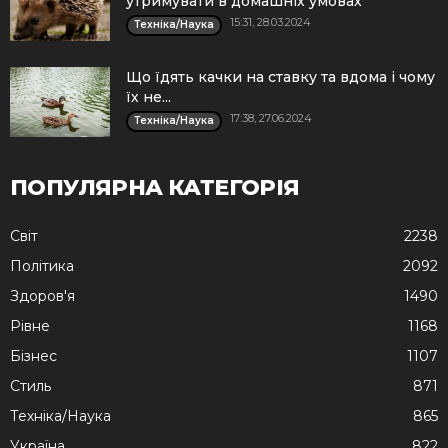
утримувати в домашніх умовах
15:31, 28.03.2024
Техніка/Наука
Що їдять качки на ставку та вдома і чому
їх не...
17:38, 27.06.2024
Техніка/Наука
ПОПУЛЯРНА КАТЕГОРІЯ
Cвіт
2238
Політика
2092
Здоров'я
1490
Рівне
1168
Бізнес
1107
Стиль
871
Техніка/Наука
865
Україна
822