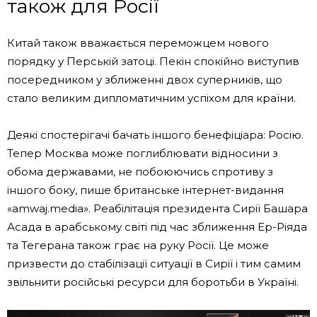
також для Росії
Китай також вважається переможцем нового
порядку у Перській затоці. Пекін спокійно виступив
посередником у зближенні двох суперників, що
стало великим дипломатичним успіхом для країни.
Деякі спостерігачі бачать іншого бенефіціара: Росію.
Тепер Москва може поглиблювати відносини з
обома державами, не побоюючись спротиву з
іншого боку, пише британське інтернет-видання
«amwaj.media». Реабілітація президента Сирії Башара
Асада в арабському світі під час зближення Ер-Ріяда
та Тегерана також грає на руку Росії. Це може
призвести до стабілізації ситуації в Сирії і тим самим
звільнити російські ресурси для боротьби в Україні.