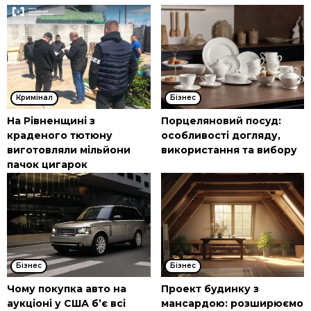
Кримінал
Бізнес
На Рівненщині з
Порцеляновий посуд:
краденого тютюну
особливості догляду,
виготовляли мільйони
використання та вибору
пачок цигарок
Бізнес
Бізнес
Чому покупка авто на
Проект будинку з
аукціоні у США б’є всі
мансардою: розширюємо