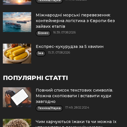
Техніка/Наука
Міжнародні морські перевезення:
контейнерна логістика з Європи без
зайвих етапів
16:39, 07.08.2026
Бізнес
Експрес-кукурудза за 5 хвилин
15:31, 07.08.2026
Їжа
ПОПУЛЯРНІ СТАТТІ
Повний список текстових символів.
Можна скопіювати і вставити куди
завгодно
17:49, 28.02.2024
Техніка/Наука
Чим харчуються їжаки та чи можна їх