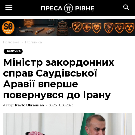
Головна
Політика
Політика
Міністр закордонних
справ Саудівської
Аравії вперше
повернувся до Ірану
Автор:
Pavlo Ukrainian
-
05:25, 18.06.2023