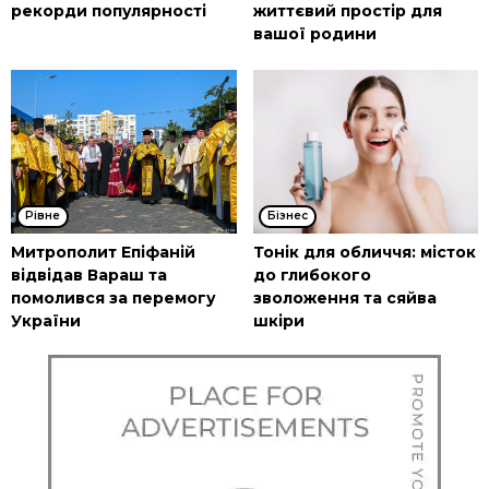
рекорди популярності
життєвий простір для
вашої родини
Рівне
Бізнес
Митрополит Епіфаній
Тонік для обличчя: місток
відвідав Вараш та
до глибокого
помолився за перемогу
зволоження та сяйва
України
шкіри