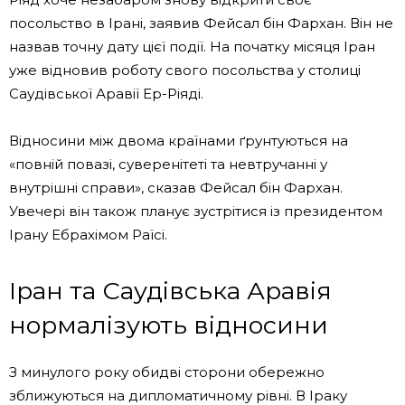
посольство в Ірані, заявив Фейсал бін Фархан. Він не
назвав точну дату цієї події. На початку місяця Іран
уже відновив роботу свого посольства у столиці
Саудівської Аравії Ер-Ріяді.
Відносини між двома країнами ґрунтуються на
«повній повазі, суверенітеті та невтручанні у
внутрішні справи», сказав Фейсал бін Фархан.
Увечері він також планує зустрітися із президентом
Ірану Ебрахімом Раїсі.
Іран та Саудівська Аравія
нормалізують відносини
З минулого року обидві сторони обережно
зближуються на дипломатичному рівні. В Іраку