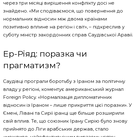
через три місяці вирішення конфлікту досі не
знайдено. «Ми сподіваємося, що повернення до
нормальних відносин між двома країнами
позитивно вплине на регіон і світ», – підкреслив у
суботу міністр закордонних справ Саудівської Аравії.
Ер-Ріяд: поразка чи
прагматизм?
Саудівці програли боротьбу з Іраном за політичну
владу у регіоні, коментує американський журнал
Foreign Policy. «Нормалізація дипломатичних
відносин із Іраном – лише прикриття цієї поразки». У
Ємені, Лівані та Сирії іранці ще більше розширили
свій вплив. Те, що союзник Ірану Сирію було знову
прийнято до Ліги арабських держав, стало
«можливо, найефективнішим виразом» успіху