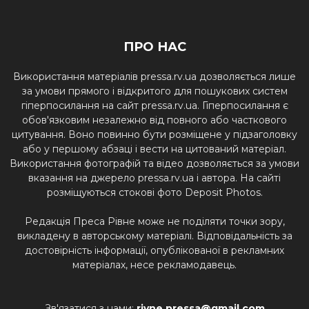
ПРО НАС
Використання матеріалів pressa.rv.ua дозволяється лише
за умови прямого і відкритого для пошукових систем
гіперпосилання на сайт pressa.rv.ua. Гіперпосилання є
обов'язковим незалежно від повного або часткового
цитування. Воно повинно бути розміщене у підзаголовку
або у першому абзаці і вести на цитований матеріал.
Використання фотографій та відео дозволяється за умови
вказання на джерело pressa.rv.ua і автора. На сайті
розміщуються стокові фото Deposit Photos.
Редакція Преса Рівне може не поділяти точки зору,
викладену в авторському матеріалі. Відповідальність за
достовірність інформації, опублікованої в рекламних
матеріалах, несе рекламодавець.
Зв'язатися з нами:
rivne.pressa@gmail.com