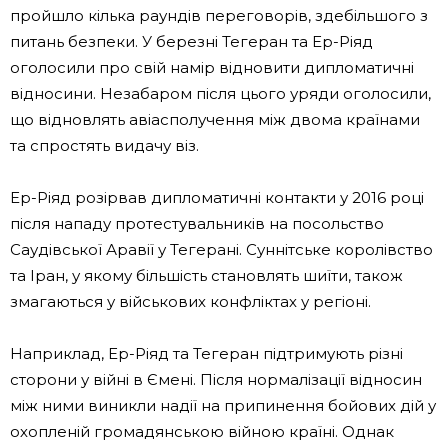
пройшло кілька раундів переговорів, здебільшого з
питань безпеки. У березні Тегеран та Ер-Ріяд
оголосили про свій намір відновити дипломатичні
відносини. Незабаром після цього уряди оголосили,
що відновлять авіасполучення між двома країнами
та спростять видачу віз.
Ер-Ріяд розірвав дипломатичні контакти у 2016 році
після нападу протестувальників на посольство
Саудівської Аравії у Тегерані. Суннітське королівство
та Іран, у якому більшість становлять шиїти, також
змагаються у військових конфліктах у регіоні.
Наприклад, Ер-Ріяд та Тегеран підтримують різні
сторони у війні в Ємені. Після нормалізації відносин
між ними виникли надії на припинення бойових дій у
охопленій громадянською війною країні. Однак